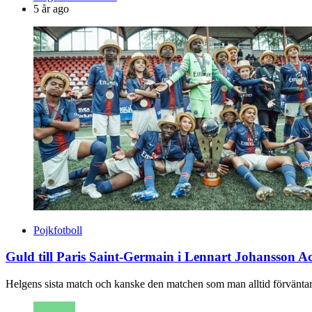
by
5 år ago
Pojkfotboll
Guld till Paris Saint-Germain i Lennart Johansson
Helgens sista match och kanske den matchen som man alltid förväntar s