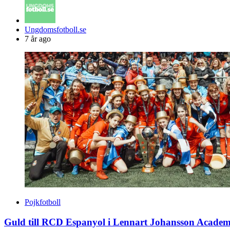
Posted
Ungdomsfotboll.se
by
7 år ago
Pojkfotboll
Guld till RCD Espanyol i Lennart Johansson Acade