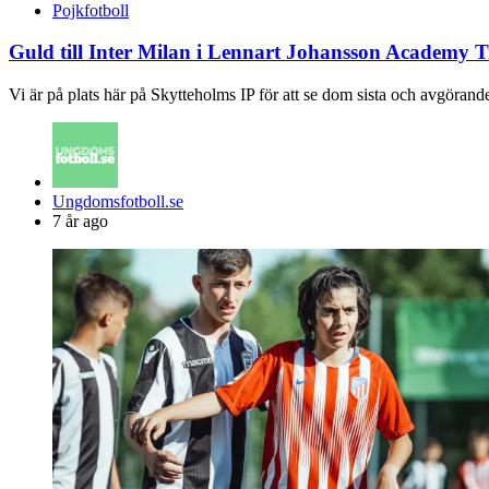
Pojkfotboll
Guld till Inter Milan i Lennart Johansson Academy 
Vi är på plats här på Skytteholms IP för att se dom sista och avgör
Posted
Ungdomsfotboll.se
by
7 år ago