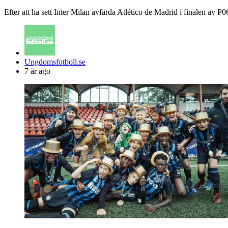
Efter att ha sett Inter Milan avfärda Atlético de Madrid i finalen 
Posted
Ungdomsfotboll.se
by
7 år ago