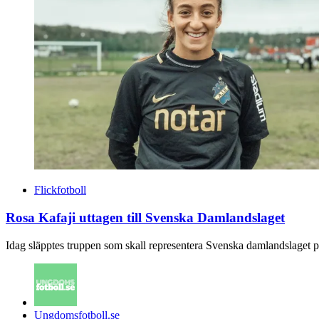
Flickfotboll
Rosa Kafaji uttagen till Svenska Damlandslaget
Idag släpptes truppen som skall representera Svenska damlandslaget 
Posted
Ungdomsfotboll.se