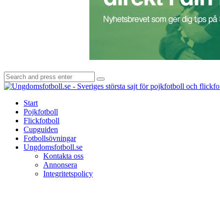
Search
Search
for:
Start
Pojkfotboll
Flickfotboll
Cupguiden
Fotbollsövningar
Ungdomsfotboll.se
Kontakta oss
Annonsera
Integritetspolicy