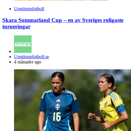
Ungdomsfotboll
Skara Sommarland Cup – en av Sveriges roligaste
turneringar
Posted
Ungdomsfotboll.se
by
4 månader ago