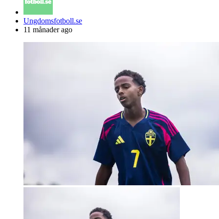
Posted
Ungdomsfotboll.se
by
11 månader ago