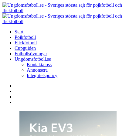
Menu
Search
Menu
U
-
S
Start
s
Pojkfotboll
s
Flickfotboll
f
Cupguiden
p
Fotbollsövningar
o
Ungdomsfotboll.se
f
Kontakta oss
Annonsera
Integritetspolicy
Search