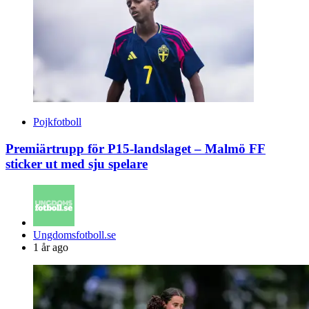
Pojkfotboll
Premiärtrupp för P15-landslaget – Malmö FF
sticker ut med sju spelare
Posted
Ungdomsfotboll.se
by
1 år ago