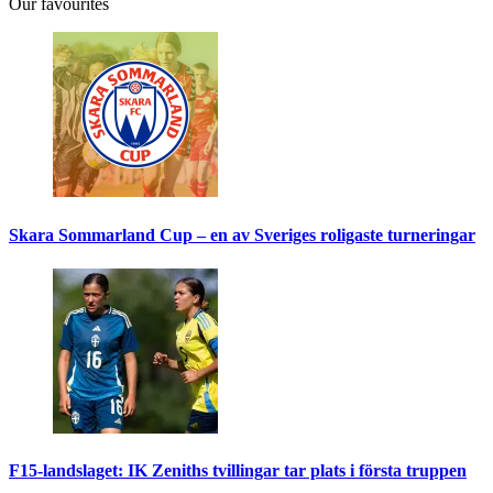
Our favourites
Skara Sommarland Cup – en av Sveriges roligaste turneringar
F15-landslaget: IK Zeniths tvillingar tar plats i första truppen