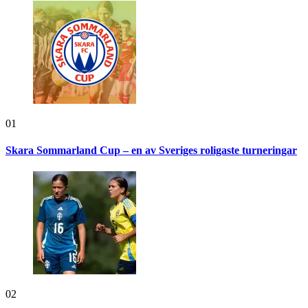
01
Skara Sommarland Cup – en av Sveriges roligaste turneringar
02