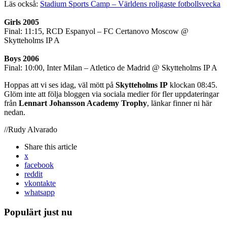
Läs också:
Stadium Sports Camp – Världens roligaste fotbollsvecka
Girls 2005
Final: 11:15, RCD Espanyol – FC Certanovo Moscow @
Skytteholms IP A
Boys 2006
Final: 10:00, Inter Milan – Atletico de Madrid @ Skytteholms IP A
Hoppas att vi ses idag, väl mött på
Skytteholms IP
klockan 08:45.
Glöm inte att följa bloggen via sociala medier för fler uppdateringar
från
Lennart Johansson Academy Trophy
, länkar finner ni här
nedan.
//Rudy Alvarado
Share
this article
x
facebook
reddit
vkontakte
whatsapp
Populärt just nu