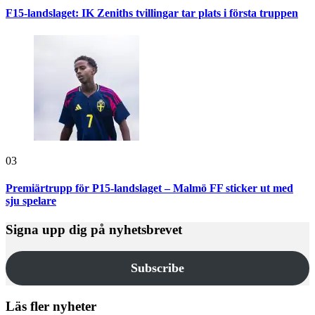
F15-landslaget: IK Zeniths tvillingar tar plats i första truppen
03
Premiärtrupp för P15-landslaget – Malmö FF sticker ut med
sju spelare
Signa upp dig på nyhetsbrevet
Subscribe
Läs fler nyheter