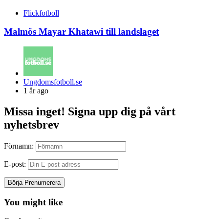
Flickfotboll
Malmös Mayar Khatawi till landslaget
Posted
Ungdomsfotboll.se
by
1 år ago
Missa inget! Signa upp dig på vårt
nyhetsbrev
Förnamn:
E-post:
You might like