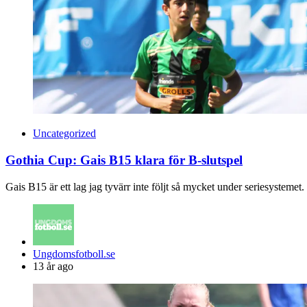
Uncategorized
Gothia Cup: Gais B15 klara för B-slutspel
Gais B15 är ett lag jag tyvärr inte följt så mycket under seriesystem
Posted
Ungdomsfotboll.se
by
13 år ago