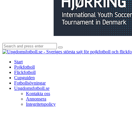
Search
Search
for:
Start
Pojkfotboll
Flickfotboll
Cupguiden
Fotbollsövningar
Ungdomsfotboll.se
Kontakta oss
Annonsera
Integritetspolicy