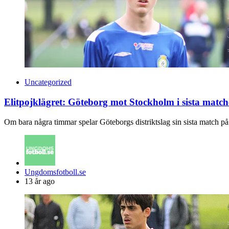
Uncategorized
Elitpojklägret: Göteborg mot Stockholm i sista matc
Om bara några timmar spelar Göteborgs distriktslag sin sista match p
Posted
Ungdomsfotboll.se
by
13 år ago