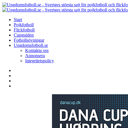
Menu
Search
Menu
Start
Pojkfotboll
Flickfotboll
Cupguiden
Fotbollsövningar
Ungdomsfotboll.se
Kontakta oss
Annonsera
Integritetspolicy
Search