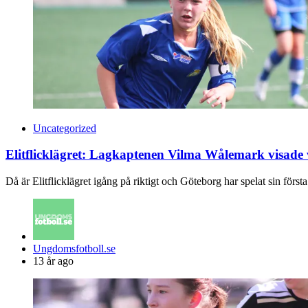
Uncategorized
Elitflicklägret: Lagkaptenen Vilma Wålemark visade
Då är Elitflicklägret igång på riktigt och Göteborg har spelat sin förs
Posted
Ungdomsfotboll.se
by
13 år ago