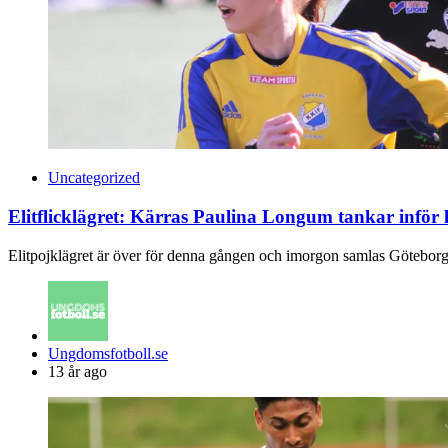
Uncategorized
Elitflicklägret: Kärras Paulina Longum tankar inför 
Elitpojklägret är över för denna gången och imorgon samlas Göteborgs 
Posted
Ungdomsfotboll.se
by
13 år ago