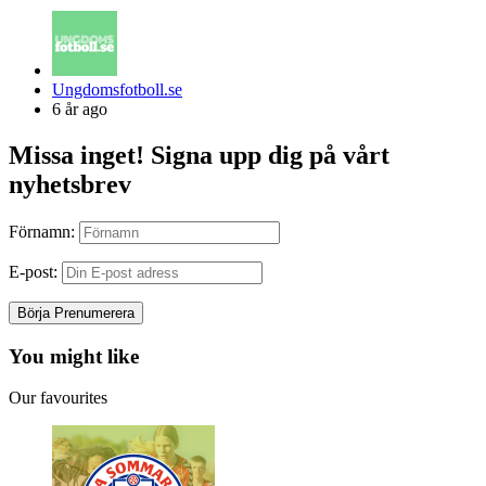
Posted
Ungdomsfotboll.se
by
6 år ago
Missa inget! Signa upp dig på vårt
nyhetsbrev
Förnamn:
E-post:
You might like
Our favourites