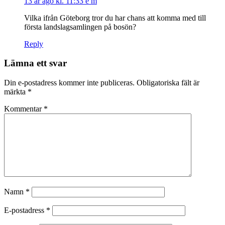
13 år ago kl. 11:33 e m
Vilka ifrån Göteborg tror du har chans att komma med till
första landslagsamlingen på bosön?
Reply
Lämna ett svar
Din e-postadress kommer inte publiceras.
Obligatoriska fält är
märkta
*
Kommentar
*
Namn
*
E-postadress
*