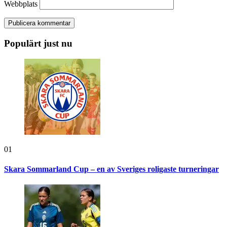
Webbplats
Populärt just nu
01
Skara Sommarland Cup – en av Sveriges roligaste turneringar