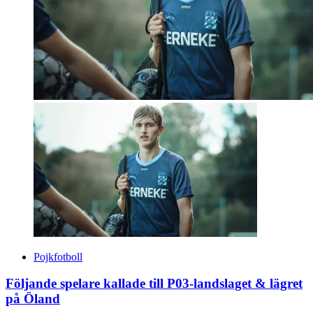
Pojkfotboll
Följande spelare kallade till P03-landslaget & lägret
på Öland