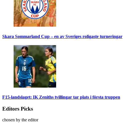
Skara Sommarland Cup – en av Sveriges roligaste turneringar
F15-landslaget: IK Zeniths tvillingar tar plats i första truppen
Editors Picks
chosen by the editor