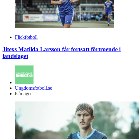
Flickfotboll
Jitexs Matilda Larsson får fortsatt förtroende i
landslaget
Posted
Ungdomsfotboll.se
by
6 år ago