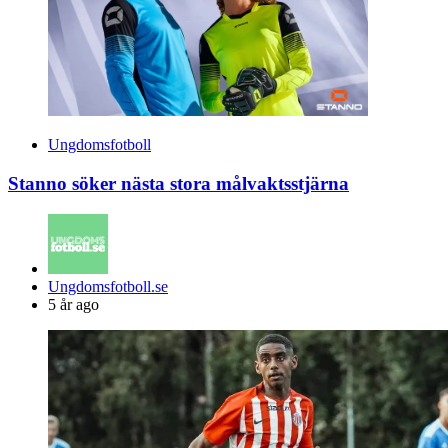
Ungdomsfotboll
Stanno söker nästa stora målvaktsstjärna
Posted
Ungdomsfotboll.se
by
5 år ago