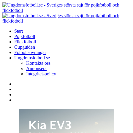
Menu
Search
Menu
U
-
S
Start
s
Pojkfotboll
s
Flickfotboll
f
Cupguiden
p
Fotbollsövningar
o
Ungdomsfotboll.se
f
Kontakta oss
Annonsera
Integritetspolicy
Search