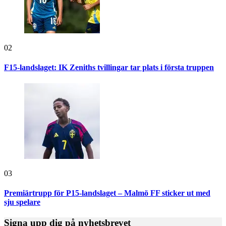
02
F15-landslaget: IK Zeniths tvillingar tar plats i första truppen
03
Premiärtrupp för P15-landslaget – Malmö FF sticker ut med
sju spelare
Signa upp dig på nyhetsbrevet