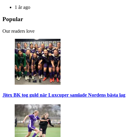
1 år ago
Popular
Our readers love
Jitex BK tog guld när Luxcuper samlade Nordens bästa lag