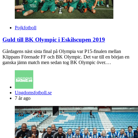
Pojkfotboll
Guld till BK Olympic i Eskilscupen 2019
Gårdagens näst sista final på Olympia var P15-finalen mellan
Klippans Förenade FF och BK Olympic. Det var till en början en
ganska jämn match men sedan tog BK Olympic över.…
Posted
Ungdomsfotboll.se
by
7 år ago