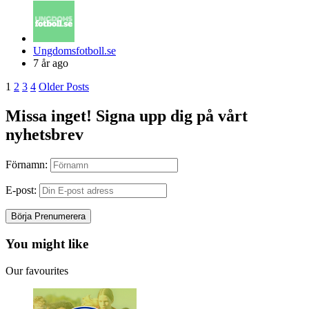
Posted
Ungdomsfotboll.se
by
7 år ago
Posts
1
2
3
4
Older Posts
navigation
Missa inget! Signa upp dig på vårt
nyhetsbrev
Förnamn:
E-post:
You might like
Our favourites