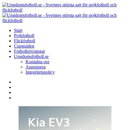
Menu
Search
Menu
U
-
S
Start
s
Pojkfotboll
s
Flickfotboll
f
Cupguiden
p
Fotbollsövningar
o
Ungdomsfotboll.se
f
Kontakta oss
Annonsera
Integritetspolicy
Search