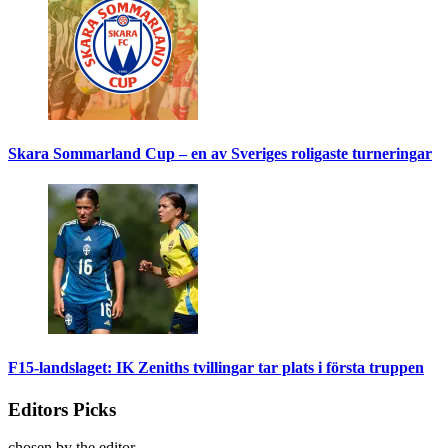
Skara Sommarland Cup – en av Sveriges roligaste turneringar
F15-landslaget: IK Zeniths tvillingar tar plats i första truppen
Editors Picks
chosen by the editor