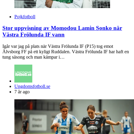
Pojkfotboll
Stor uppvisning av Momodou Lamin Sonko när
Västra Frölunda IF vann
Igår var jag på plats när Västra Frölunda IF (P15) tog emot
Älvsborg FF på ett kyligt Ruddalen. Västra Frölunda IF har haft en
tung säsong och man kämpar i…
Posted
Ungdomsfotboll.se
by
7 år ago