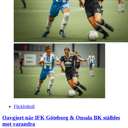
Flickfotboll
Oavgjort när IFK Göteborg & Onsala BK ställdes
mot varandra