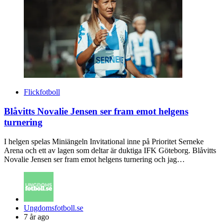
Flickfotboll
Blåvitts Novalie Jensen ser fram emot helgens
turnering
I helgen spelas Miniängeln Invitational inne på Prioritet Serneke
Arena och ett av lagen som deltar är duktiga IFK Göteborg. Blåvitts
Novalie Jensen ser fram emot helgens turnering och jag…
Posted
Ungdomsfotboll.se
by
7 år ago