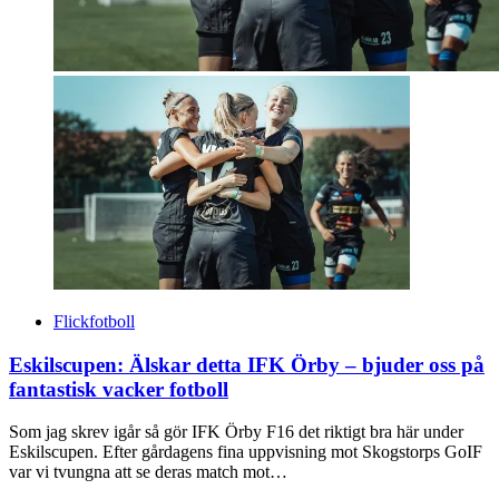
Flickfotboll
Eskilscupen: Älskar detta IFK Örby – bjuder oss på
fantastisk vacker fotboll
Som jag skrev igår så gör IFK Örby F16 det riktigt bra här under
Eskilscupen. Efter gårdagens fina uppvisning mot Skogstorps GoIF
var vi tvungna att se deras match mot…