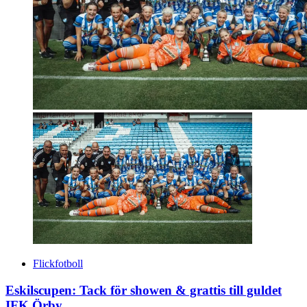
Flickfotboll
Eskilscupen: Tack för showen & grattis till guldet
IFK Örby