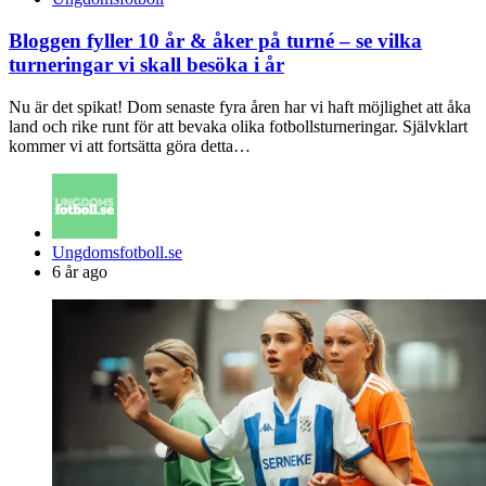
Bloggen fyller 10 år & åker på turné – se vilka
turneringar vi skall besöka i år
Nu är det spikat! Dom senaste fyra åren har vi haft möjlighet att åka
land och rike runt för att bevaka olika fotbollsturneringar. Självklart
kommer vi att fortsätta göra detta…
Posted
Ungdomsfotboll.se
by
6 år ago