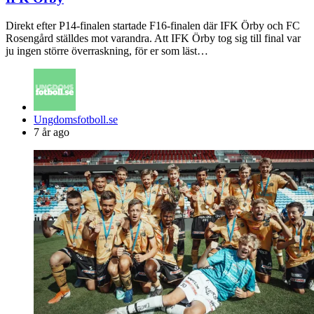
Direkt efter P14-finalen startade F16-finalen där IFK Örby och FC
Rosengård ställdes mot varandra. Att IFK Örby tog sig till final var
ju ingen större överraskning, för er som läst…
Posted
Ungdomsfotboll.se
by
7 år ago