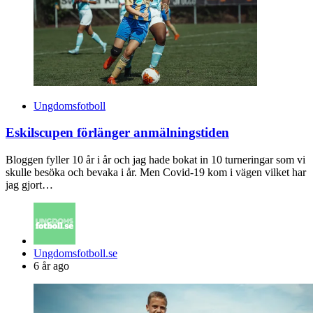
Ungdomsfotboll
Eskilscupen förlänger anmälningstiden
Bloggen fyller 10 år i år och jag hade bokat in 10 turneringar som vi
skulle besöka och bevaka i år. Men Covid-19 kom i vägen vilket har
jag gjort…
Posted
Ungdomsfotboll.se
by
6 år ago