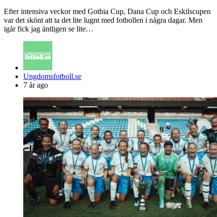
Efter intensiva veckor med Gothia Cup, Dana Cup och Eskilscupen
var det skönt att ta det lite lugnt med fotbollen i några dagar. Men
igår fick jag äntligen se lite…
Posted
Ungdomsfotboll.se
by
7 år ago