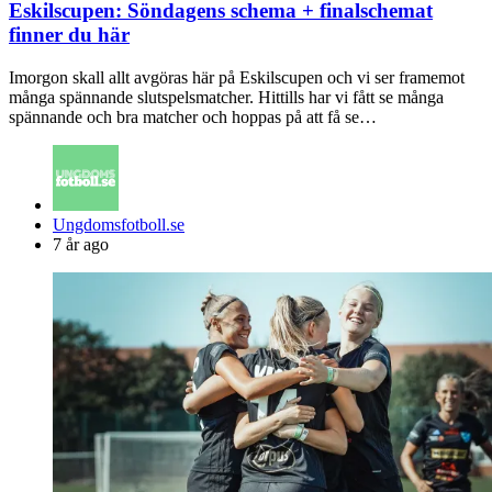
Eskilscupen: Söndagens schema + finalschemat
finner du här
Imorgon skall allt avgöras här på Eskilscupen och vi ser framemot
många spännande slutspelsmatcher. Hittills har vi fått se många
spännande och bra matcher och hoppas på att få se…
Posted
Ungdomsfotboll.se
by
7 år ago