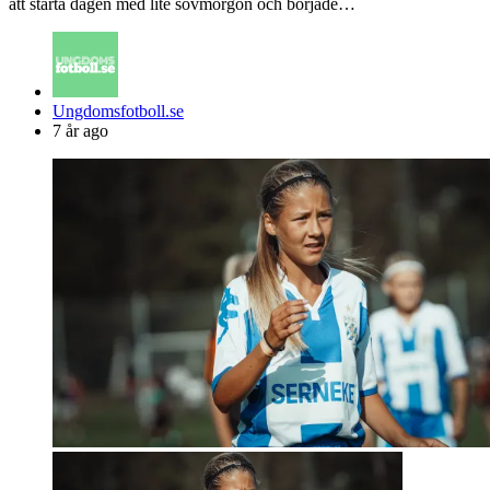
att starta dagen med lite sovmorgon och började…
Posted
Ungdomsfotboll.se
by
7 år ago