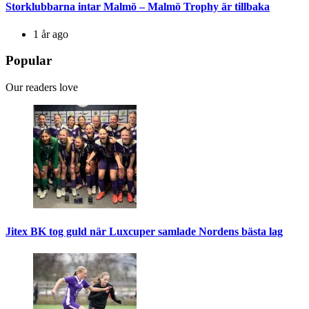
Storklubbarna intar Malmö – Malmö Trophy är tillbaka
1 år ago
Popular
Our readers love
Jitex BK tog guld när Luxcuper samlade Nordens bästa lag