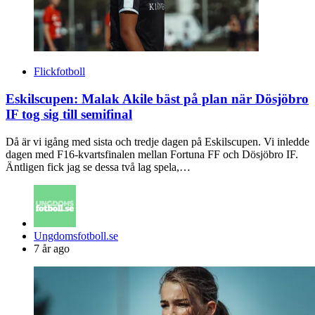
Flickfotboll
Eskilscupen: Malak Akile bäst på plan när Dösjöbro
IF tog sig till semifinal
Då är vi igång med sista och tredje dagen på Eskilscupen. Vi inledde
dagen med F16-kvartsfinalen mellan Fortuna FF och Dösjöbro IF.
Äntligen fick jag se dessa två lag spela,…
Posted
Ungdomsfotboll.se
by
7 år ago