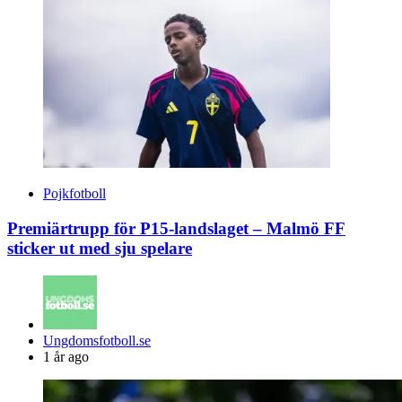
Pojkfotboll
Premiärtrupp för P15-landslaget – Malmö FF
sticker ut med sju spelare
Posted
Ungdomsfotboll.se
by
1 år ago