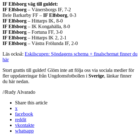
IF Elfsborg väg till guldet:
IF Elfsborg
– Vänersborgs IF, 7-2
Bele Barkarby FF –
IF Elfsborg
, 0-3
IF Elfsborg
– Hittarps IK, 8-0
IF Elfsborg
– IK Kongahälla, 8-0
IF Elfsborg
– Fortuna FF, 3-0
IF Elfsborg
– Hittarps IK 2, 2-1
IF Elfsborg
– Västra Frölunda IF, 2-0
Läs också:
Eskilscupen: Söndagens schema + finalschemat finner du
här
Stort grattis till guldet! Glöm inte att följa oss via sociala medier för
fler uppdateringar från Ungdomsfotbollen i
Sverige
, länkar finner
du här nedan.
//Rudy Alvarado
Share
this article
x
facebook
reddit
vkontakte
whatsapp