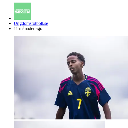
Posted
Ungdomsfotboll.se
by
11 månader ago