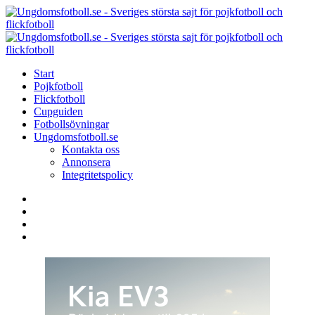
Menu
Search
Menu
U
-
S
Start
s
Pojkfotboll
s
Flickfotboll
f
Cupguiden
p
Fotbollsövningar
o
Ungdomsfotboll.se
f
Kontakta oss
Annonsera
Integritetspolicy
Search