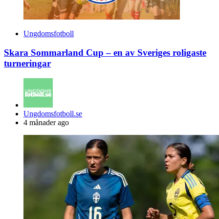
Ungdomsfotboll
Skara Sommarland Cup – en av Sveriges roligaste
turneringar
Posted
Ungdomsfotboll.se
by
4 månader ago