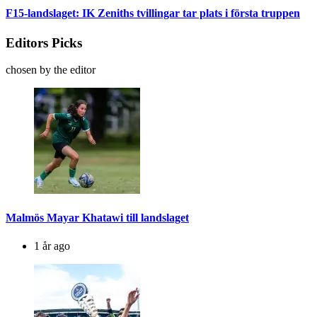
F15-landslaget: IK Zeniths tvillingar tar plats i första truppen
Editors Picks
chosen by the editor
Malmös Mayar Khatawi till landslaget
1 år ago