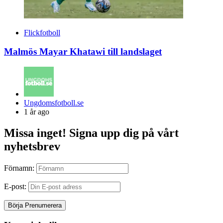
Flickfotboll
Malmös Mayar Khatawi till landslaget
Posted
Ungdomsfotboll.se
by
1 år ago
Missa inget! Signa upp dig på vårt
nyhetsbrev
Förnamn:
E-post: