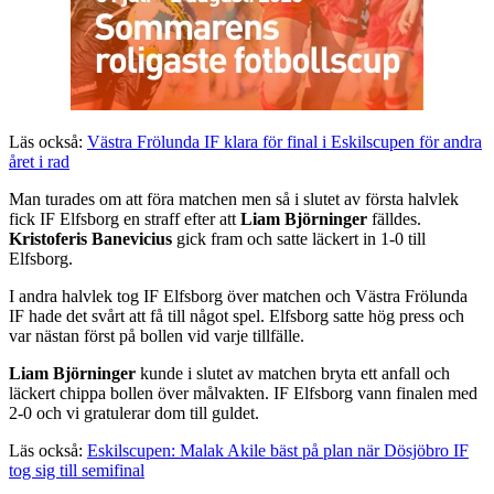
Läs också:
Västra Frölunda IF klara för final i Eskilscupen för andra
året i rad
Man turades om att föra matchen men så i slutet av första halvlek
fick IF Elfsborg en straff efter att
Liam Björninger
fälldes.
Kristoferis Banevicius
gick fram och satte läckert in 1-0 till
Elfsborg.
I andra halvlek tog IF Elfsborg över matchen och Västra Frölunda
IF hade det svårt att få till något spel. Elfsborg satte hög press och
var nästan först på bollen vid varje tillfälle.
Liam Björninger
kunde i slutet av matchen bryta ett anfall och
läckert chippa bollen över målvakten. IF Elfsborg vann finalen med
2-0 och vi gratulerar dom till guldet.
Läs också:
Eskilscupen: Malak Akile bäst på plan när Dösjöbro IF
tog sig till semifinal