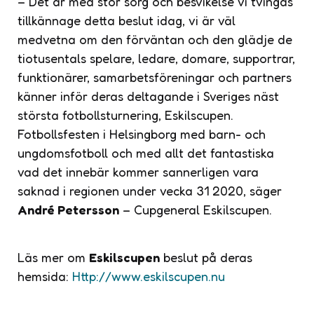
– Det är med stor sorg och besvikelse vi tvingas
tillkännage detta beslut idag, vi är väl
medvetna om den förväntan och den glädje de
tiotusentals spelare, ledare, domare, supportrar,
funktionärer, samarbetsföreningar och partners
känner inför deras deltagande i Sveriges näst
största fotbollsturnering, Eskilscupen.
Fotbollsfesten i Helsingborg med barn- och
ungdomsfotboll och med allt det fantastiska
vad det innebär kommer sannerligen vara
saknad i regionen under vecka 31 2020, säger
André Petersson
– Cupgeneral Eskilscupen.
Läs mer om
Eskilscupen
beslut på deras
hemsida:
Http://www.eskilscupen.nu