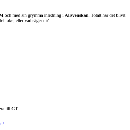
VM
och med sin grymma inledning i
Allsvenskan
. Totalt har det blivit
elt okej eller vad säger ni?
a till
GT
.
en/