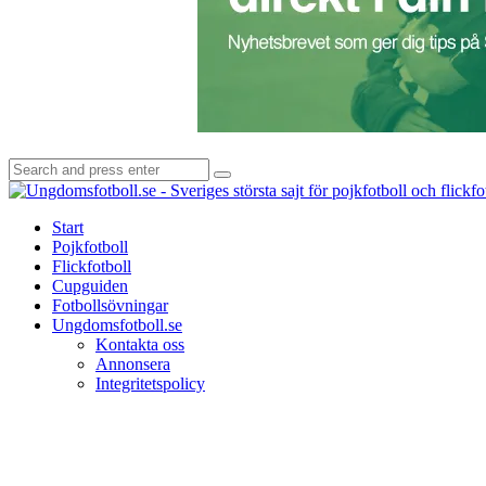
Search
Search
for:
Start
Pojkfotboll
Flickfotboll
Cupguiden
Fotbollsövningar
Ungdomsfotboll.se
Kontakta oss
Annonsera
Integritetspolicy