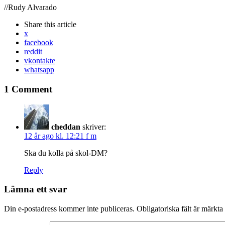
//Rudy Alvarado
Share
this article
x
facebook
reddit
vkontakte
whatsapp
1 Comment
cheddan
skriver:
12 år ago kl. 12:21 f m
Ska du kolla på skol-DM?
Reply
Lämna ett svar
Din e-postadress kommer inte publiceras.
Obligatoriska fält är märkta