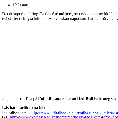
12 år ago
Det är superhett kring
Carlos Strandberg
och rykten om ny klubbadre
två starter och fyra inhopp i Allsvenskan något som han har förvaltat v
Idag kan man läsa på
Fotbollskanalen.se
att
Red Bull Salzburg
visa
Läs båda artiklarna här:
Fotbollskanalen:
http://www.fotbollskanalen.se/allsvenskan/hacken/car
GT:
http://www.expressen.se/gt/sport/strandbergs-radgivare-fornekar-f