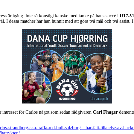
ss är igång. Inte så konstigt kanske med tanke på hans succé i
U17-
äl. I dessa matcher har han hunnit med att göra två mål och två assist. H
r intresset för Carlos något som sedan rådgivaren
Carl Fhager
dementer
los-strandberg-ska-traffa-red-bull-salzburg—har-fatt-tillatelse-av-hack
lyttrykten/