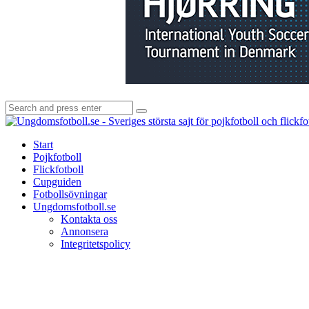
Search
Search
for:
Start
Pojkfotboll
Flickfotboll
Cupguiden
Fotbollsövningar
Ungdomsfotboll.se
Kontakta oss
Annonsera
Integritetspolicy