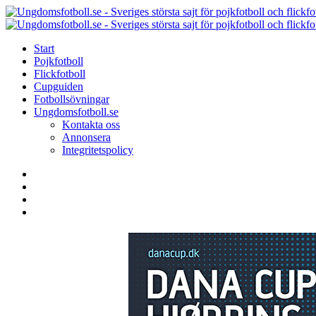
Menu
Search
Menu
Start
Pojkfotboll
Flickfotboll
Cupguiden
Fotbollsövningar
Ungdomsfotboll.se
Kontakta oss
Annonsera
Integritetspolicy
Search