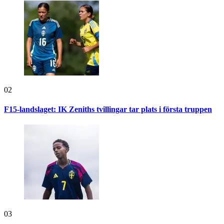
02
F15-landslaget: IK Zeniths tvillingar tar plats i första truppen
03