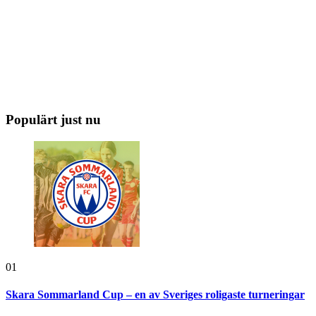
Populärt just nu
01
Skara Sommarland Cup – en av Sveriges roligaste turneringar