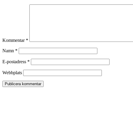
Kommentar
*
Namn
*
E-postadress
*
Webbplats