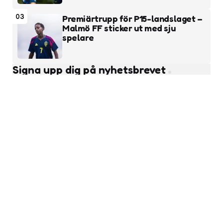
03
Premiärtrupp för P15-landslaget –
Malmö FF sticker ut med sju
spelare
Signa upp dig på nyhetsbrevet
Subscribe
Läs fler nyheter
Ungdomsfotboll