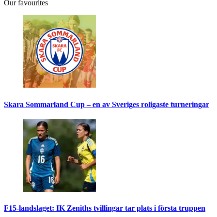
Our favourites
Skara Sommarland Cup – en av Sveriges roligaste turneringar
F15-landslaget: IK Zeniths tvillingar tar plats i första truppen