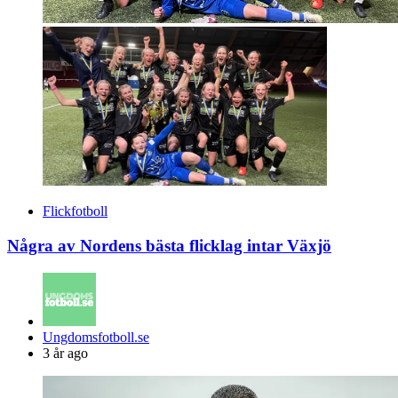
Flickfotboll
Några av Nordens bästa flicklag intar Växjö
Posted
Ungdomsfotboll.se
by
3 år ago