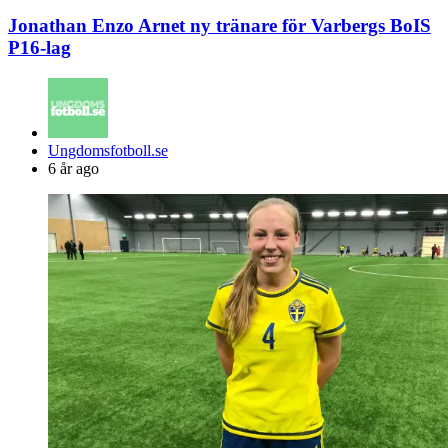
Jonathan Enzo Arnet ny tränare för Varbergs BoIS
P16-lag
Posted
Ungdomsfotboll.se
by
6 år ago