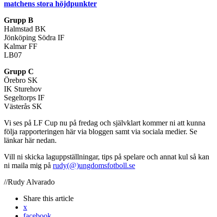
matchens stora höjdpunkter
Grupp B
Halmstad BK
Jönköping Södra IF
Kalmar FF
LB07
Grupp C
Örebro SK
IK Sturehov
Segeltorps IF
Västerås SK
Vi ses på LF Cup nu på fredag och självklart kommer ni att kunna
följa rapporteringen här via bloggen samt via sociala medier. Se
länkar här nedan.
Vill ni skicka laguppställningar, tips på spelare och annat kul så kan
ni maila mig på
rudy(@)ungdomsfotboll.se
//Rudy Alvarado
Share
this article
x
facebook