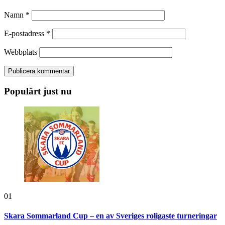
Namn
*
E-postadress
*
Webbplats
Populärt just nu
01
Skara Sommarland Cup – en av Sveriges roligaste turneringar