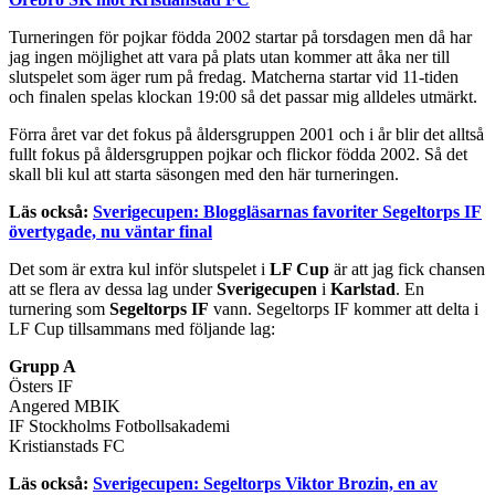
Turneringen för pojkar födda 2002 startar på torsdagen men då har
jag ingen möjlighet att vara på plats utan kommer att åka ner till
slutspelet som äger rum på fredag. Matcherna startar vid 11-tiden
och finalen spelas klockan 19:00 så det passar mig alldeles utmärkt.
Förra året var det fokus på åldersgruppen 2001 och i år blir det alltså
fullt fokus på åldersgruppen pojkar och flickor födda 2002. Så det
skall bli kul att starta säsongen med den här turneringen.
Läs också:
Sverigecupen: Bloggläsarnas favoriter Segeltorps IF
övertygade, nu väntar final
Det som är extra kul inför slutspelet i
LF Cup
är att jag fick chansen
att se flera av dessa lag under
Sverigecupen
i
Karlstad
. En
turnering som
Segeltorps IF
vann. Segeltorps IF kommer att delta i
LF Cup tillsammans med följande lag:
Grupp A
Östers IF
Angered MBIK
IF Stockholms Fotbollsakademi
Kristianstads FC
Läs också:
Sverigecupen: Segeltorps Viktor Brozin, en av