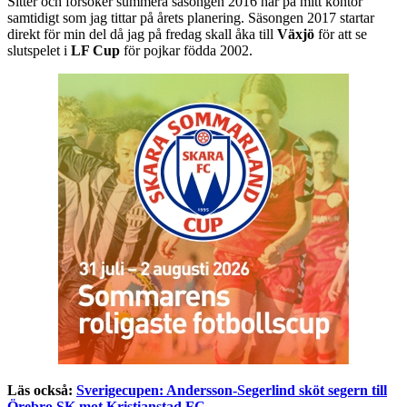
Sitter och försöker summera säsongen 2016 här på mitt kontor
samtidigt som jag tittar på årets planering. Säsongen 2017 startar
direkt för min del då jag på fredag skall åka till
Växjö
för att se
slutspelet i
LF Cup
för pojkar födda 2002.
Läs också:
Sverigecupen: Andersson-Segerlind sköt segern till
Örebro SK mot Kristianstad FC