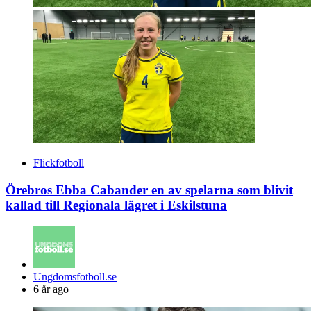
Flickfotboll
Örebros Ebba Cabander en av spelarna som blivit
kallad till Regionala lägret i Eskilstuna
Posted
Ungdomsfotboll.se
by
6 år ago