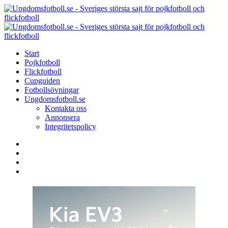
Menu
Search
Menu
U
-
S
Start
s
Pojkfotboll
s
Flickfotboll
f
Cupguiden
p
Fotbollsövningar
o
Ungdomsfotboll.se
f
Kontakta oss
Annonsera
Integritetspolicy
Search