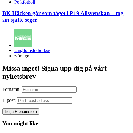
Pojkfotboll
BK Häcken går som tåget i P19 Allsvenskan – tog
sin sjätte seger
Posted
Ungdomsfotboll.se
by
6 år ago
Missa inget! Signa upp dig på vårt
nyhetsbrev
Förnamn:
E-post:
You might like