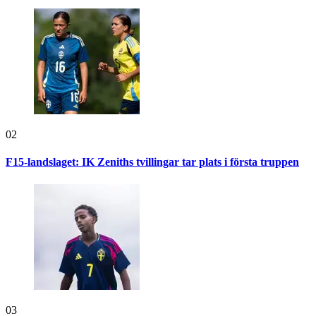
02
F15-landslaget: IK Zeniths tvillingar tar plats i första truppen
03