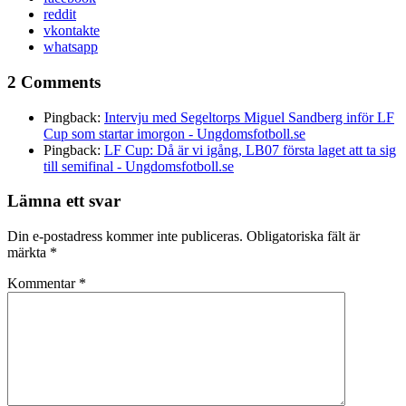
reddit
vkontakte
whatsapp
2 Comments
Pingback:
Intervju med Segeltorps Miguel Sandberg inför LF
Cup som startar imorgon - Ungdomsfotboll.se
Pingback:
LF Cup: Då är vi igång, LB07 första laget att ta sig
till semifinal - Ungdomsfotboll.se
Lämna ett svar
Din e-postadress kommer inte publiceras.
Obligatoriska fält är
märkta
*
Kommentar
*