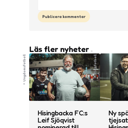
Läs fler nyheter
Ungdomsfotboll
Flickfotboll
Hisingbacka FC:s
Ny sp
Leif Sjöqvist
tjejsa
nominerad till
Hising