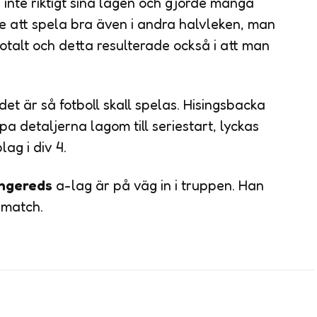
inte riktigt sina lägen och gjorde många
te att spela bra även i andra halvleken, man
otalt och detta resulterade också i att man
det är så fotboll skall spelas. Hisingsbacka
a detaljerna lagom till seriestart, lyckas
ag i div 4.
ngereds
a-lag är på väg in i truppen. Han
 match.