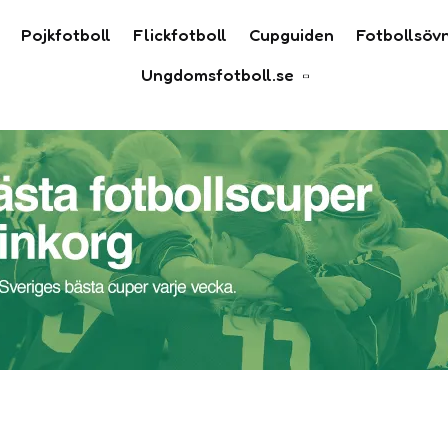
Pojkfotboll
Flickfotboll
Cupguiden
Fotbollsöv
Ungdomsfotboll.se