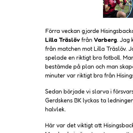
Förra veckan gjorde Hisingsback
Lilla Träslöv
från
Varberg
. Jag
från matchen mot Lilla Träslöv. 
spelade en riktigt bra fotboll. Ma
bestämde på plan och man skapa
minuter var riktigt bra från Hisin
Sedan började vi slarva i försvars
Gerdskens BK lyckas ta ledningen
halvlek.
Här var det viktigt att Hisingsba