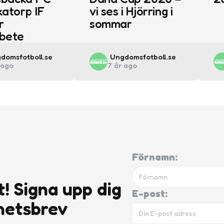
atorp IF
vi ses i Hjörring i
r
sommar
bete
ted
Posted
domsfotboll.se
Ungdomsfotboll.se
 ago
7 år ago
by
Förnamn:
t! Signa upp dig
E-post:
hetsbrev