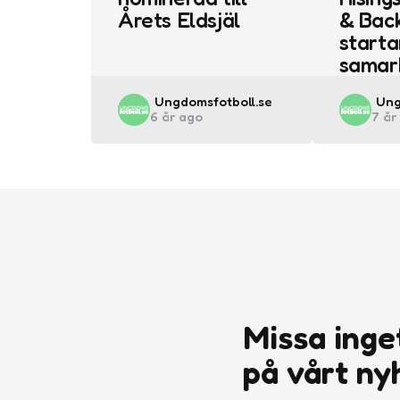
Årets Eldsjäl
& Back
starta
samar
Posted
Pos
Ungdomsfotboll.se
Ung
6 år ago
7 år
by
by
Missa inge
på vårt ny