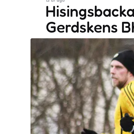
13 år ago
Hisingsbacka
Gerdskens B