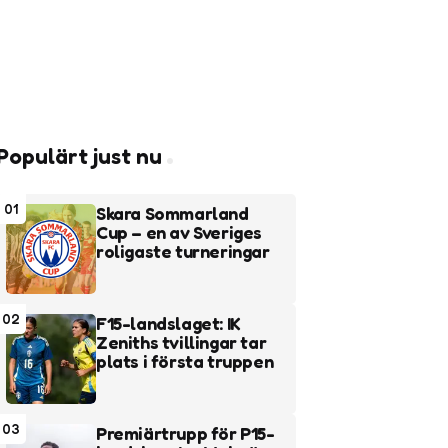
Populärt just nu
01
Skara Sommarland
Cup – en av Sveriges
roligaste turneringar
02
F15-landslaget: IK
Zeniths tvillingar tar
plats i första truppen
03
Premiärtrupp för P15-