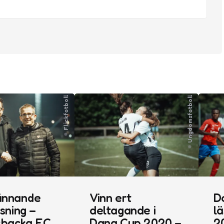
Flickfotboll
Ungdomsfotboll
ännande
Vinn ert
D
tsning –
deltagande i
lä
sbacka FC
Dana Cup 2020 –
2