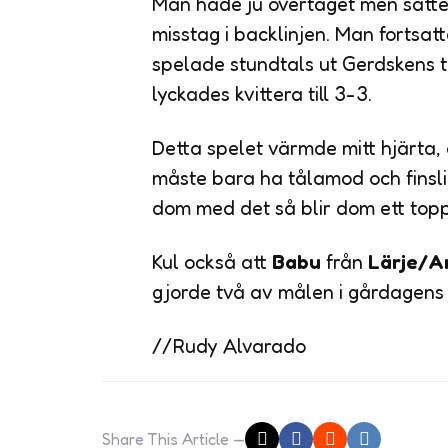
Man hade ju övertaget men satte 
misstag i backlinjen. Man fortsat
spelade stundtals ut Gerdskens t
lyckades kvittera till 3-3.
Detta spelet värmde mitt hjärta, 
måste bara ha tålamod och finslip
dom med det så blir dom ett toppl
Kul också att
Babu
från
Lärje/A
gjorde två av målen i gårdagens
//Rudy Alvarado
Share
This Article