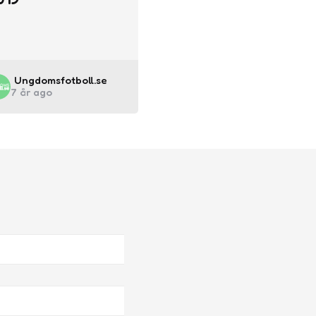
Posted
Ungdomsfotboll.se
7 år ago
by