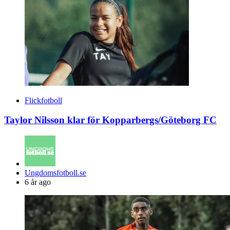
Flickfotboll
Taylor Nilsson klar för Kopparbergs/Göteborg FC
Posted
Ungdomsfotboll.se
by
6 år ago