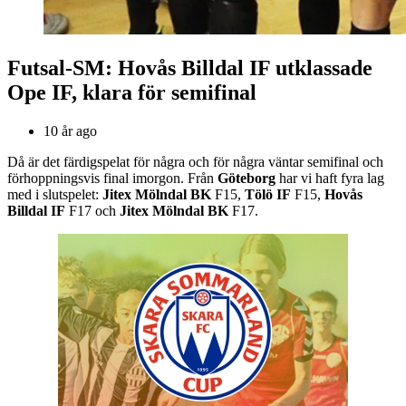
Futsal-SM: Hovås Billdal IF utklassade
Ope IF, klara för semifinal
10 år ago
Då är det färdigspelat för några och för några väntar semifinal och
förhoppningsvis final imorgon. Från
Göteborg
har vi haft fyra lag
med i slutspelet:
Jitex Mölndal BK
F15,
Tölö IF
F15,
Hovås
Billdal IF
F17 och
Jitex Mölndal BK
F17.