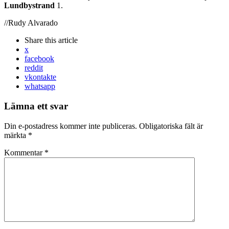
Lundbystrand
1.
//Rudy Alvarado
Share
this article
x
facebook
reddit
vkontakte
whatsapp
Lämna ett svar
Din e-postadress kommer inte publiceras.
Obligatoriska fält är
märkta
*
Kommentar
*