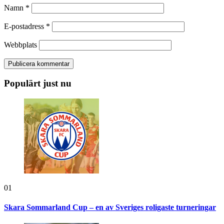
Namn
*
E-postadress
*
Webbplats
Populärt just nu
01
Skara Sommarland Cup – en av Sveriges roligaste turneringar