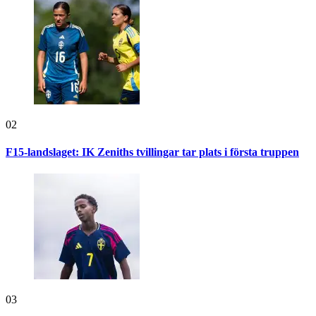
02
F15-landslaget: IK Zeniths tvillingar tar plats i första truppen
03