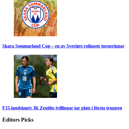
Skara Sommarland Cup – en av Sveriges roligaste turneringar
F15-landslaget: IK Zeniths tvillingar tar plats i första truppen
Editors Picks