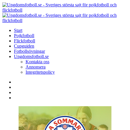
Menu
Search
Menu
U
-
S
Start
s
Pojkfotboll
s
Flickfotboll
f
Cupguiden
p
Fotbollsövningar
o
Ungdomsfotboll.se
f
Kontakta oss
Annonsera
Integritetspolicy
Search