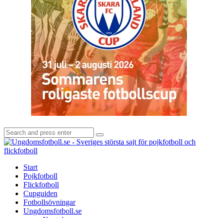
Search
Search
for:
U
-
S
Start
s
Pojkfotboll
s
Flickfotboll
f
Cupguiden
p
Fotbollsövningar
o
Ungdomsfotboll.se
f