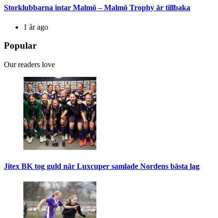
Storklubbarna intar Malmö – Malmö Trophy är tillbaka
1 år ago
Popular
Our readers love
Jitex BK tog guld när Luxcuper samlade Nordens bästa lag