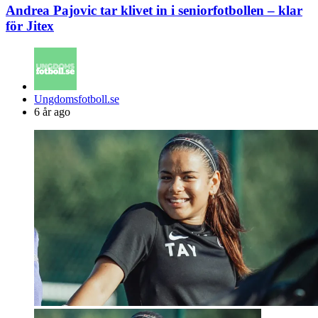
Andrea Pajovic tar klivet in i seniorfotbollen – klar
för Jitex
Posted
Ungdomsfotboll.se
by
6 år ago