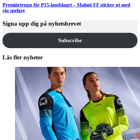
Premiärtrupp för P15-landslaget – Malmö FF sticker ut med
sju spelare
Signa upp dig på nyhetsbrevet
Subscribe
Läs fler nyheter