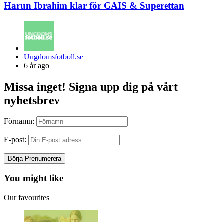
Harun Ibrahim klar för GAIS & Superettan
Posted
Ungdomsfotboll.se
by
6 år ago
Missa inget! Signa upp dig på vårt
nyhetsbrev
Förnamn:
E-post:
You might like
Our favourites