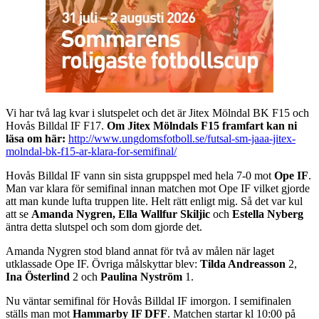
Vi har två lag kvar i slutspelet och det är Jitex Mölndal BK F15 och
Hovås Billdal IF F17.
Om Jitex Mölndals F15 framfart kan ni
läsa om här:
http://www.ungdomsfotboll.se/futsal-sm-jaaa-jitex-
molndal-bk-f15-ar-klara-for-semifinal/
Hovås Billdal IF vann sin sista gruppspel med hela 7-0 mot
Ope IF
.
Man var klara för semifinal innan matchen mot Ope IF vilket gjorde
att man kunde lufta truppen lite. Helt rätt enligt mig. Så det var kul
att se
Amanda Nygren, Ella Wallfur Skiljic
och
Estella Nyberg
äntra detta slutspel och som dom gjorde det.
Amanda Nygren stod bland annat för två av målen när laget
utklassade Ope IF. Övriga målskyttar blev:
Tilda Andreasson
2,
Ina Österlind
2 och
Paulina Nyström
1.
Nu väntar semifinal för Hovås Billdal IF imorgon. I semifinalen
ställs man mot
Hammarby IF DFF
. Matchen startar kl 10:00 på