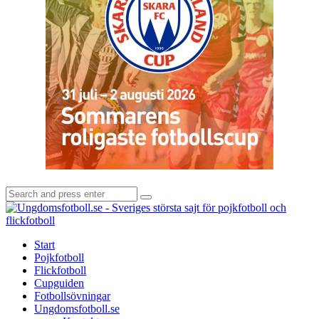
Search
Search
for:
U
-
S
Start
s
Pojkfotboll
s
Flickfotboll
f
Cupguiden
p
Fotbollsövningar
o
Ungdomsfotboll.se
f