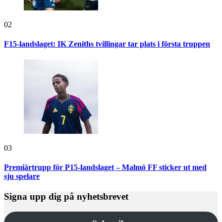
02
F15-landslaget: IK Zeniths tvillingar tar plats i första truppen
03
Premiärtrupp för P15-landslaget – Malmö FF sticker ut med
sju spelare
Signa upp dig på nyhetsbrevet