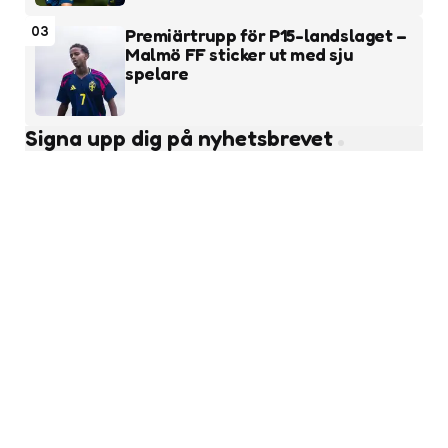
03
Premiärtrupp för P15-landslaget –
Malmö FF sticker ut med sju
spelare
Signa upp dig på nyhetsbrevet
Subscribe
Läs fler nyheter
Pojkfotboll