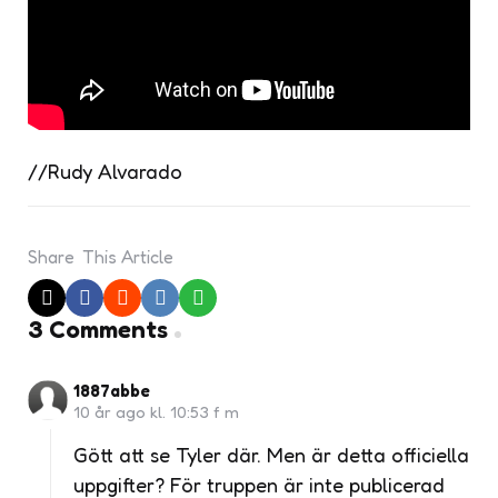
//Rudy Alvarado
Share
This Article
3 Comments
1887abbe
10 år ago kl. 10:53 f m
Gött att se Tyler där. Men är detta officiella
uppgifter? För truppen är inte publicerad