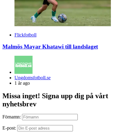
Flickfotboll
Malmös Mayar Khatawi till landslaget
Posted
Ungdomsfotboll.se
by
1 år ago
Missa inget! Signa upp dig på vårt
nyhetsbrev
Förnamn:
E-post: