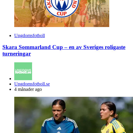
Ungdomsfotboll
Skara Sommarland Cup – en av Sveriges roligaste
turneringar
Posted
Ungdomsfotboll.se
by
4 månader ago