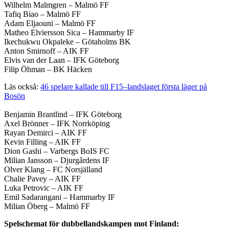
Wilhelm Malmgren – Malmö FF
Tafiq Biao – Malmö FF
Adam Eljaouni – Malmö FF
Matheo Elviersson Sica – Hammarby IF
Ikechukwu Okpaleke – Götaholms BK
Anton Smirnoff – AIK FF
Elvis van der Laan – IFK Göteborg
Filip Öhman – BK Häcken
Läs också:
46 spelare kallade till F15–landslaget första läger på
Bosön
Benjamin Brantlind – IFK Göteborg
Axel Brönner – IFK Norrköping
Rayan Demirci – AIK FF
Kevin Filling – AIK FF
Dion Gashi – Varbergs BoIS FC
Milian Jansson – Djurgårdens IF
Olver Klang – FC Norsjälland
Chalie Pavey – AIK FF
Luka Petrovic – AIK FF
Emil Sadarangani – Hammarby IF
Milian Öberg – Malmö FF
Spelschemat för dubbellandskampen mot Finland: