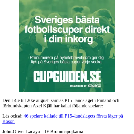
Den 14:e till 20:e augusti samlas P15–landslaget i Finland och
förbundskapten Axel Kjäll har kallat följande spelare:
Läs också:
46 spelare kallade till P15–landslagets första läger på
Bosön
John-Oliver Lacayo – IF Brommapojkarna