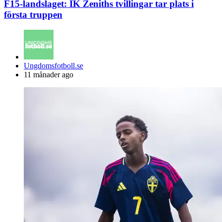
F15-landslaget: IK Zeniths tvillingar tar plats i
första truppen
Posted
Ungdomsfotboll.se
by
11 månader ago