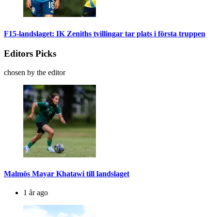
F15-landslaget: IK Zeniths tvillingar tar plats i första truppen
Editors Picks
chosen by the editor
Malmös Mayar Khatawi till landslaget
1 år ago