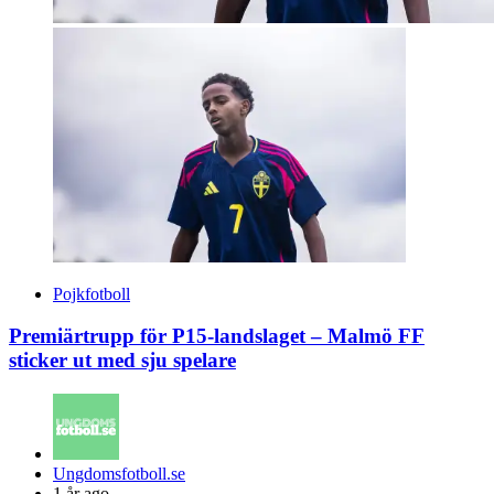
Pojkfotboll
Premiärtrupp för P15-landslaget – Malmö FF
sticker ut med sju spelare
Posted
Ungdomsfotboll.se
by
1 år ago