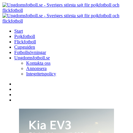
Menu
Search
Menu
U
-
S
Start
s
Pojkfotboll
s
Flickfotboll
f
Cupguiden
p
Fotbollsövningar
o
Ungdomsfotboll.se
f
Kontakta oss
Annonsera
Integritetspolicy
Search