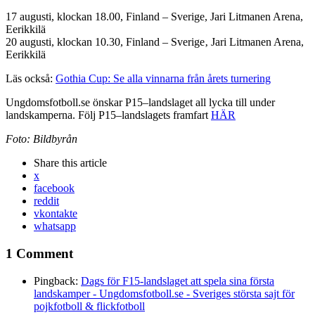
17 augusti, klockan 18.00, Finland – Sverige, Jari Litmanen Arena,
Eerikkilä
20 augusti, klockan 10.30, Finland – Sverige‚ Jari Litmanen Arena,
Eerikkilä
Läs också:
Gothia Cup: Se alla vinnarna från årets turnering
Ungdomsfotboll.se önskar P15–landslaget all lycka till under
landskamperna. Följ P15–landslagets framfart
HÄR
Foto: Bildbyrån
Share
this article
x
facebook
reddit
vkontakte
whatsapp
1 Comment
Pingback:
Dags för F15-landslaget att spela sina första
landskamper - Ungdomsfotboll.se - Sveriges största sajt för
pojkfotboll & flickfotboll