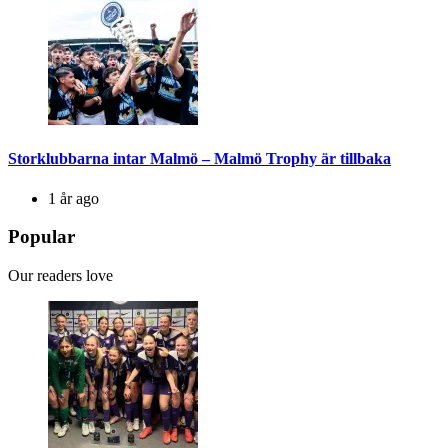
Storklubbarna intar Malmö – Malmö Trophy är tillbaka
1 år ago
Popular
Our readers love