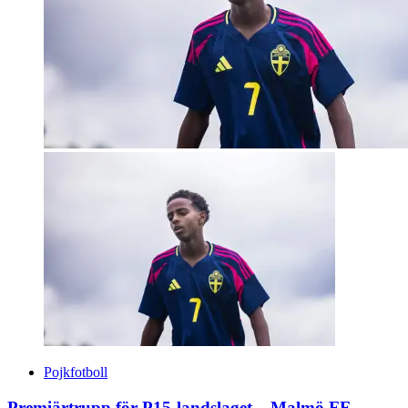
Pojkfotboll
Premiärtrupp för P15-landslaget – Malmö FF