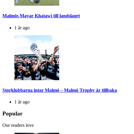
Malmös Mayar Khatawi till landslaget
1 år ago
Storklubbarna intar Malmö – Malmö Trophy är tillbaka
1 år ago
Popular
Our readers love