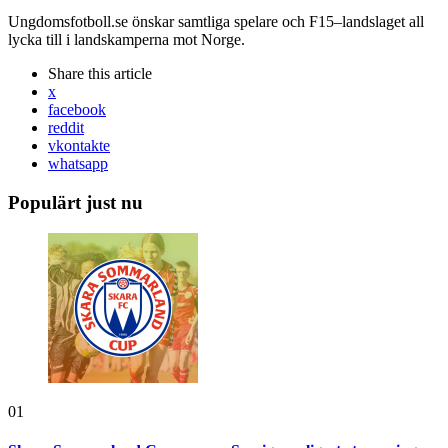
Ungdomsfotboll.se önskar samtliga spelare och F15–landslaget all
lycka till i landskamperna mot Norge.
Share
this article
x
facebook
reddit
vkontakte
whatsapp
Populärt just nu
01