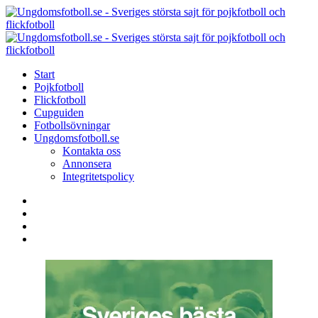
Menu
Search
Menu
U
-
S
Start
s
Pojkfotboll
s
Flickfotboll
f
Cupguiden
p
Fotbollsövningar
o
Ungdomsfotboll.se
f
Kontakta oss
Annonsera
Integritetspolicy
Search