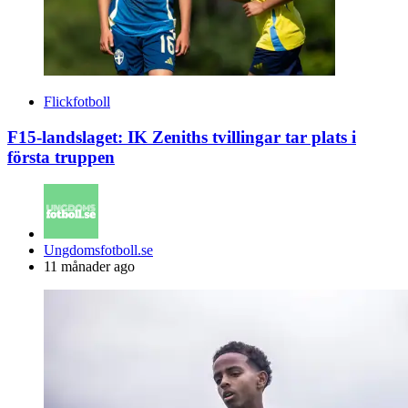
Flickfotboll
F15-landslaget: IK Zeniths tvillingar tar plats i
första truppen
Posted
Ungdomsfotboll.se
by
11 månader ago