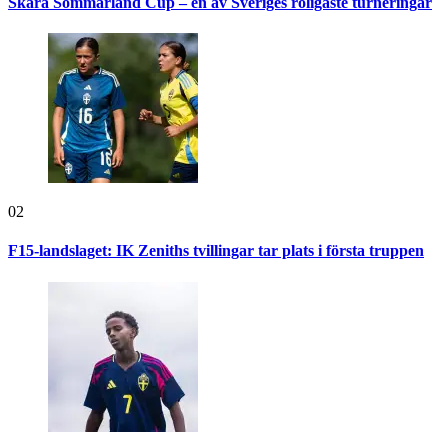
Skara Sommarland Cup – en av Sveriges roligaste turneringar
02
F15-landslaget: IK Zeniths tvillingar tar plats i första truppen