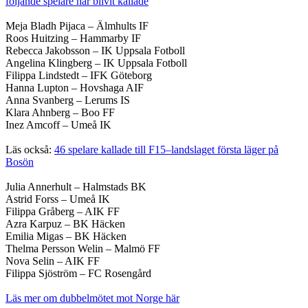
följande spelare har blivit kallade
Meja Bladh Pijaca – Älmhults IF
Roos Huitzing – Hammarby IF
Rebecca Jakobsson – IK Uppsala Fotboll
Angelina Klingberg – IK Uppsala Fotboll
Filippa Lindstedt – IFK Göteborg
Hanna Lupton – Hovshaga AIF
Anna Svanberg – Lerums IS
Klara Ahnberg – Boo FF
Inez Amcoff – Umeå IK
Läs också:
46 spelare kallade till F15–landslaget första läger på
Bosön
Julia Annerhult – Halmstads BK
Astrid Forss – Umeå IK
Filippa Gråberg – AIK FF
Azra Karpuz – BK Häcken
Emilia Migas – BK Häcken
Thelma Persson Welin – Malmö FF
Nova Selin – AIK FF
Filippa Sjöström – FC Rosengård
Läs mer om dubbelmötet mot Norge här