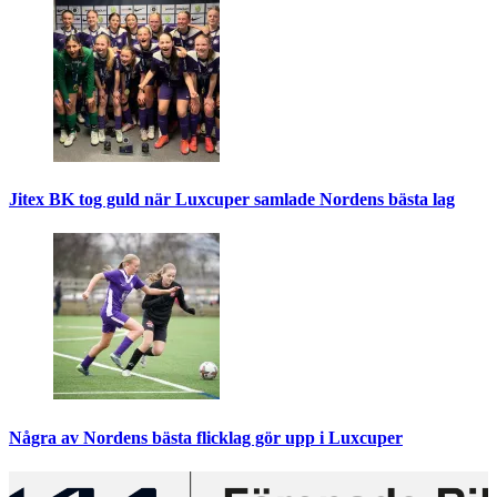
Jitex BK tog guld när Luxcuper samlade Nordens bästa lag
Några av Nordens bästa flicklag gör upp i Luxcuper