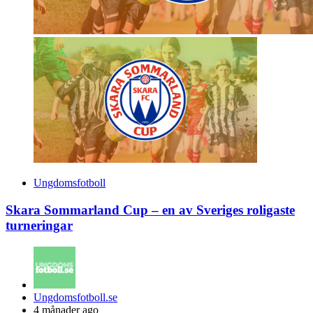
Ungdomsfotboll
Skara Sommarland Cup – en av Sveriges roligaste
turneringar
Posted
Ungdomsfotboll.se
by
4 månader ago