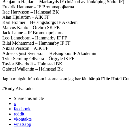
Benjamin Hajdari – Markaryds IF (Inlånad av Jönköping Södra IF)
Fredrik Hammar – IF Brommapojkarna
Isac Harrysson – Halmstad BK
Alan Hjulström – AIK FF
Karl Holmer – Helsingsborgs IF Akademi
Marcus Kanto – Örebro SK FK
Jack Lahne – IF Brommapojkarna
Leo Lanneborn – Hammarby IF FF
Bilal Mohammed – Hammarby IF FF
Niklas Persson – AIK FF
Adreas Quist Svensson – Helsingbors IF Akademin
Tyler Sernling Oliveira – Örgryte IS FF
Taylor Silverholt – Halmstad BK
Gabriel Wallentin – Halmstad Bk
Jag har utgått från dom listorna som jag har fått här på
Elite Hotel C
//Rudy Alvarado
Share
this article
x
facebook
reddit
vkontakte
whatsapp