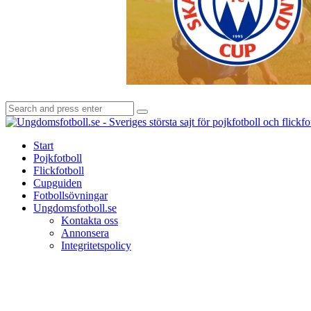
Search
Search
for:
Start
Pojkfotboll
Flickfotboll
Cupguiden
Fotbollsövningar
Ungdomsfotboll.se
Kontakta oss
Annonsera
Integritetspolicy