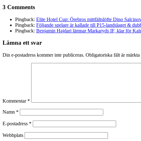
3 Comments
Pingback:
Elite Hotel Cup: Örebros mittfältslöfte Dino Salcino
Pingback:
Följande spelare är kallade till P15-landslaget & 
Pingback:
Benjamin Hajdari lämnar Markaryds IF, klar för Ka
Lämna ett svar
Din e-postadress kommer inte publiceras.
Obligatoriska fält är märkta
Kommentar
*
Namn
*
E-postadress
*
Webbplats