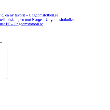
vic, en ny favorit – Ungdomsfotboll.se
dubbellandskampen mot Norge – Ungdomsfotboll.se
lmar FF - Ungdomsfotboll.se
*