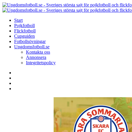
Menu
Search
Menu
Start
Pojkfotboll
Flickfotboll
Cupguiden
Fotbollsövningar
Ungdomsfotboll.se
Kontakta oss
Annonsera
Integritetspolicy
Search