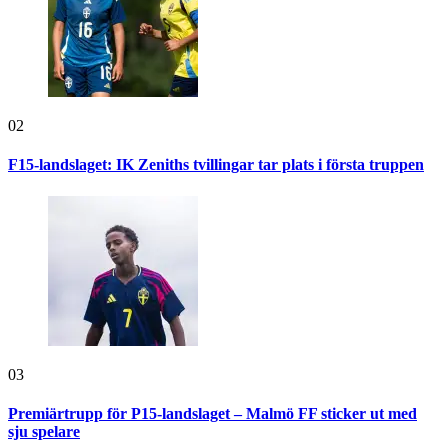
02
F15-landslaget: IK Zeniths tvillingar tar plats i första truppen
03
Premiärtrupp för P15-landslaget – Malmö FF sticker ut med
sju spelare