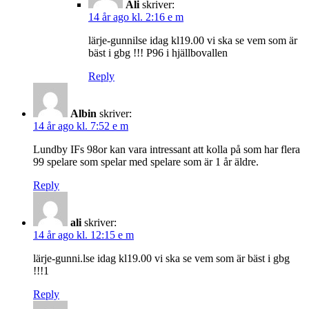
Ali
skriver:
14 år ago kl. 2:16 e m
lärje-gunnilse idag kl19.00 vi ska se vem som är
bäst i gbg !!! P96 i hjällbovallen
Reply
Albin
skriver:
14 år ago kl. 7:52 e m
Lundby IFs 98or kan vara intressant att kolla på som har flera
99 spelare som spelar med spelare som är 1 år äldre.
Reply
ali
skriver:
14 år ago kl. 12:15 e m
lärje-gunni.lse idag kl19.00 vi ska se vem som är bäst i gbg
!!!1
Reply