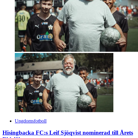
Ungdomsfotboll
Hisingbacka FC:s Leif Sjöqvist nominerad till Årets