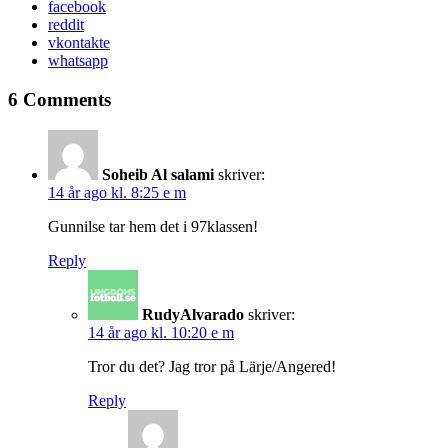
facebook
reddit
vkontakte
whatsapp
6 Comments
Soheib Al salami
skriver:
14 år ago kl. 8:25 e m
Gunnilse tar hem det i 97klassen!
Reply
RudyAlvarado
skriver:
14 år ago kl. 10:20 e m
Tror du det? Jag tror på Lärje/Angered!
Reply