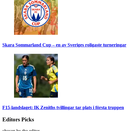
Skara Sommarland Cup – en av Sveriges roligaste turneringar
F15-landslaget: IK Zeniths tvillingar tar plats i första truppen
Editors Picks
chosen by the editor