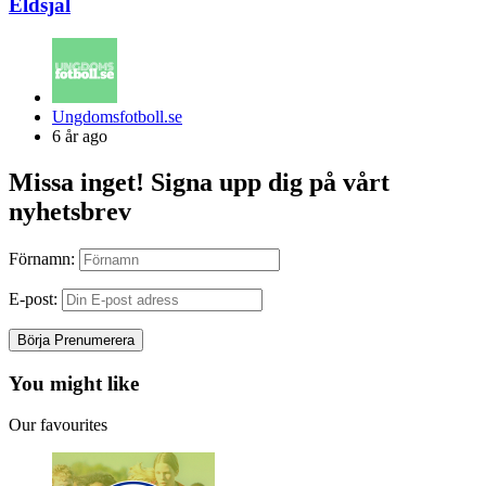
Eldsjäl
Posted
Ungdomsfotboll.se
by
6 år ago
Missa inget! Signa upp dig på vårt
nyhetsbrev
Förnamn:
E-post:
You might like
Our favourites