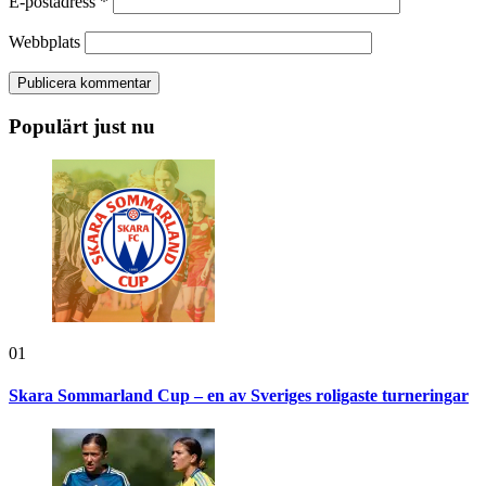
E-postadress
*
Webbplats
Populärt just nu
01
Skara Sommarland Cup – en av Sveriges roligaste turneringar