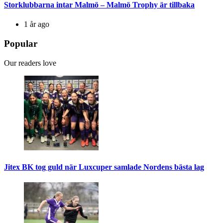
Storklubbarna intar Malmö – Malmö Trophy är tillbaka
1 år ago
Popular
Our readers love
Jitex BK tog guld när Luxcuper samlade Nordens bästa lag