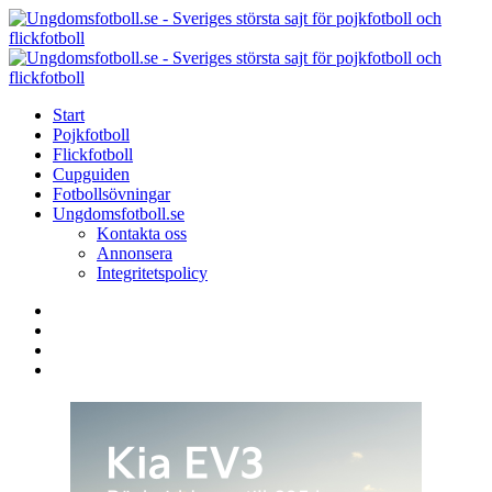
Menu
Search
Menu
U
-
S
Start
s
Pojkfotboll
s
Flickfotboll
f
Cupguiden
p
Fotbollsövningar
o
Ungdomsfotboll.se
f
Kontakta oss
Annonsera
Integritetspolicy
Search