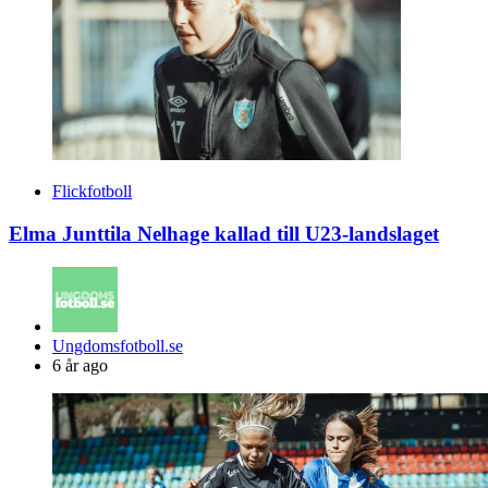
Flickfotboll
Elma Junttila Nelhage kallad till U23-landslaget
Posted
Ungdomsfotboll.se
by
6 år ago