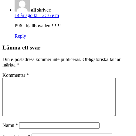
ali
skriver:
14 år ago kl. 12:16 e m
P96 i hjällbovallen !!!!!!
Reply
Lämna ett svar
Din e-postadress kommer inte publiceras.
Obligatoriska fält är
märkta
*
Kommentar
*
Namn
*