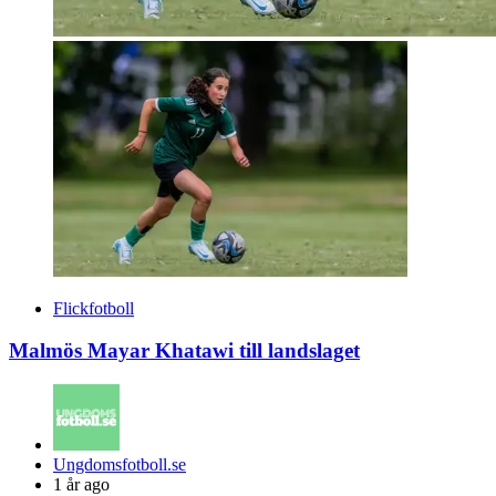
Flickfotboll
Malmös Mayar Khatawi till landslaget
Posted
Ungdomsfotboll.se
by
1 år ago