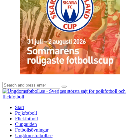
Search
Search
for:
U
-
S
Start
s
Pojkfotboll
s
Flickfotboll
f
Cupguiden
p
Fotbollsövningar
o
Ungdomsfotboll.se
f