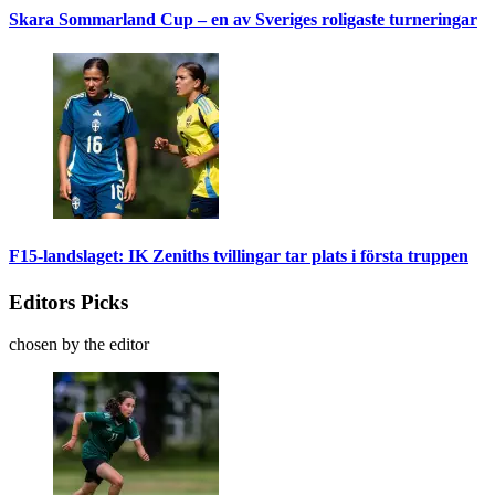
Skara Sommarland Cup – en av Sveriges roligaste turneringar
F15-landslaget: IK Zeniths tvillingar tar plats i första truppen
Editors Picks
chosen by the editor