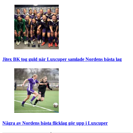
Jitex BK tog guld när Luxcuper samlade Nordens bästa lag
Några av Nordens bästa flicklag gör upp i Luxcuper