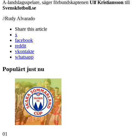
A-landslagsspelare, säger förbundskaptenen
Ulf Kristiansson
till
Svenskfotboll.se
//Rudy Alvarado
Share
this article
x
facebook
reddit
vkontakte
whatsapp
Populärt just nu
01