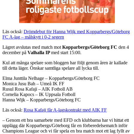
Läs också:
Drömdebut för Hanna Wijk med Kopparbergs/Göteborg
FC A-lag – målskytt i 0-2 segern
Lägret avslutas med match mot
Kopparbergs/Göteborg FC
den 4
december på
Valhalla IP
med start 15:00.
Kul att många spelare som bloggen har följt genom åren är kallade
till detta läger. Önskar samtliga spelare all lycka till.
Elma Junttila Nelhage – Kopparbergs/Göteborg FC
Monica Jusu Bah – Umeå IK FF
Rusul Rosa Kafaji – AIK Fotboll AB
Cornelia Kapocs – IK Uppsala Fotboll
Hanna Wijk – Kopparbergs/Göteborg FC
Läs också:
Rosa Kafaji får A-lagskontrakt med AIK FF
– Genom ett bra samarbete med EFD och klubbarna har vi hittat ett
upplägg där Kopparbergs/Göteborg får en förberedelsematch inför
Champions League och vi får spela en bra match mot ett lag fyllt av