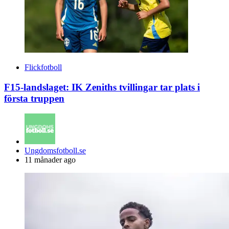
Flickfotboll
F15-landslaget: IK Zeniths tvillingar tar plats i
första truppen
Posted
Ungdomsfotboll.se
by
11 månader ago