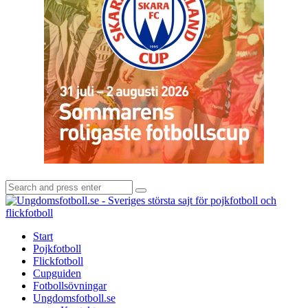
Search
Search
for:
U
-
S
Start
s
Pojkfotboll
s
Flickfotboll
f
Cupguiden
p
Fotbollsövningar
o
Ungdomsfotboll.se
f