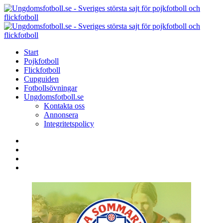
Menu
Search
Menu
U
-
S
Start
s
Pojkfotboll
s
Flickfotboll
f
Cupguiden
p
Fotbollsövningar
o
Ungdomsfotboll.se
f
Kontakta oss
Annonsera
Integritetspolicy
Search