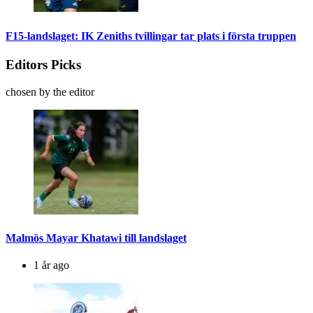
F15-landslaget: IK Zeniths tvillingar tar plats i första truppen
Editors Picks
chosen by the editor
Malmös Mayar Khatawi till landslaget
1 år ago