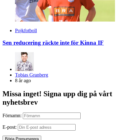
Pojkfotboll
Sen reducering räckte inte för Kinna IF
Posted
Tobias Granberg
by
8 år ago
Missa inget! Signa upp dig på vårt
nyhetsbrev
Förnamn:
E-post: