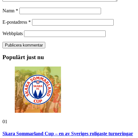
Namn
*
E-postadress
*
Webbplats
Populärt just nu
01
Skara Sommarland Cup – en av Sveriges roligaste turneringar