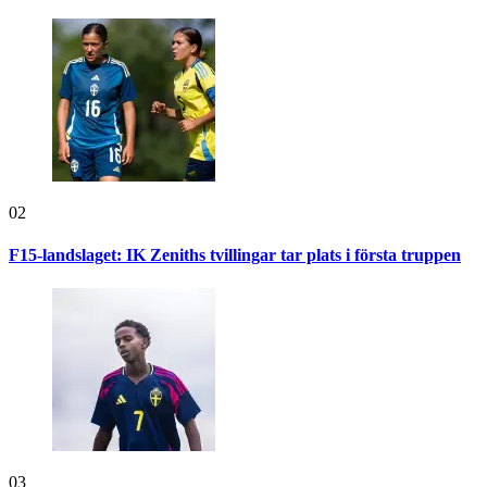
02
F15-landslaget: IK Zeniths tvillingar tar plats i första truppen
03