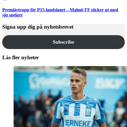
Premiärtrupp för P15-landslaget – Malmö FF sticker ut med
sju spelare
Signa upp dig på nyhetsbrevet
Subscribe
Läs fler nyheter