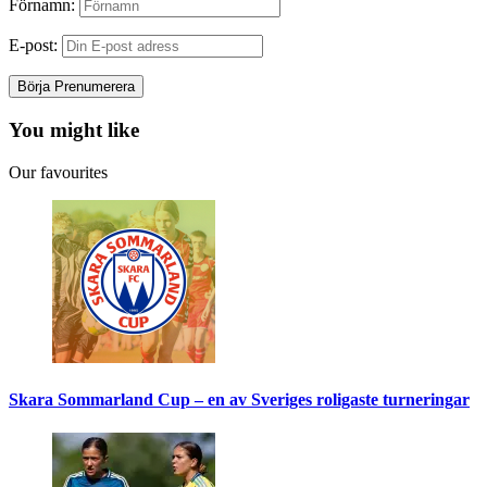
Förnamn:
E-post:
You might like
Our favourites
Skara Sommarland Cup – en av Sveriges roligaste turneringar