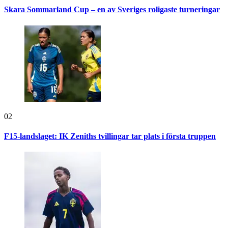
Skara Sommarland Cup – en av Sveriges roligaste turneringar
02
F15-landslaget: IK Zeniths tvillingar tar plats i första truppen