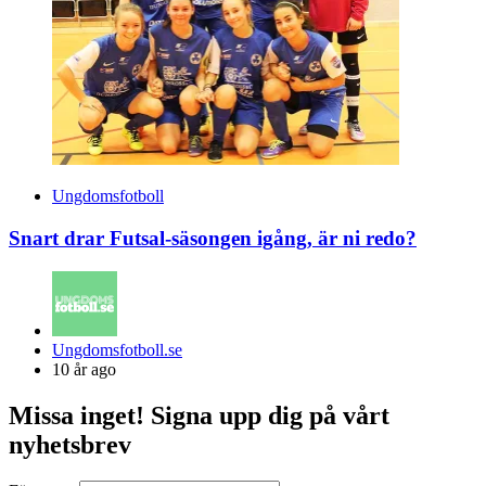
Ungdomsfotboll
Snart drar Futsal-säsongen igång, är ni redo?
Posted
Ungdomsfotboll.se
by
10 år ago
Missa inget! Signa upp dig på vårt
nyhetsbrev