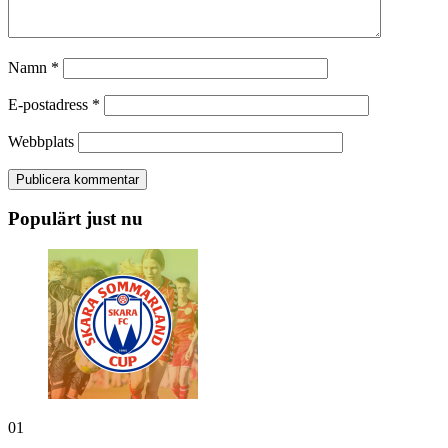
Namn
*
E-postadress
*
Webbplats
Populärt just nu
01