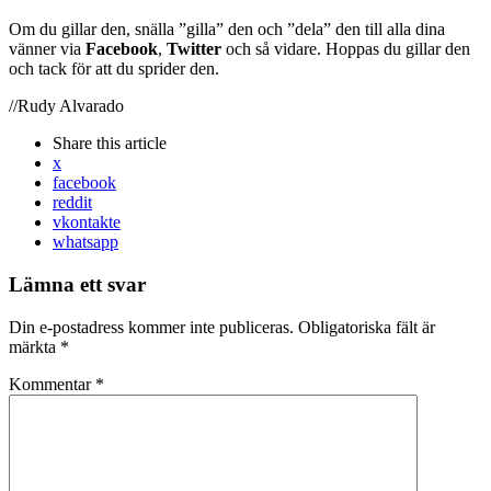
Om du gillar den, snälla ”gilla” den och ”dela” den till alla dina
vänner via
Facebook
,
Twitter
och så vidare. Hoppas du gillar den
och tack för att du sprider den.
//Rudy Alvarado
Share
this article
x
facebook
reddit
vkontakte
whatsapp
Lämna ett svar
Din e-postadress kommer inte publiceras.
Obligatoriska fält är
märkta
*
Kommentar
*