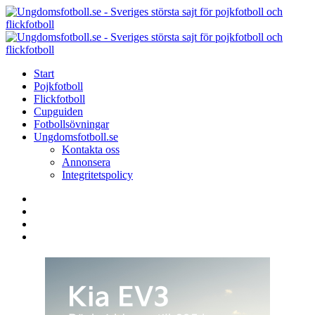
Menu
Search
Menu
U
-
S
Start
s
Pojkfotboll
s
Flickfotboll
f
Cupguiden
p
Fotbollsövningar
o
Ungdomsfotboll.se
f
Kontakta oss
Annonsera
Integritetspolicy
Search