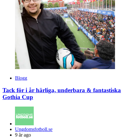
Blogg
Tack för i år härliga, underbara & fantastiska
Gothia Cup
Posted
Ungdomsfotboll.se
by
9 år ago