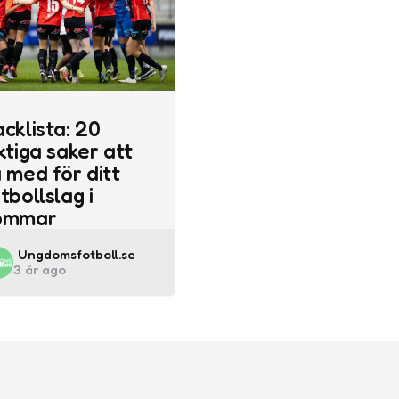
cklista: 20
ktiga saker att
 med för ditt
tbollslag i
ommar
Posted
Ungdomsfotboll.se
3 år ago
by