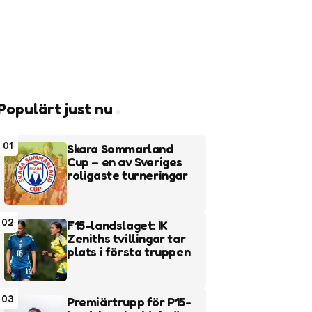
Populärt just nu
01
Skara Sommarland
Cup – en av Sveriges
roligaste turneringar
02
F15-landslaget: IK
Zeniths tvillingar tar
plats i första truppen
03
Premiärtrupp för P15-