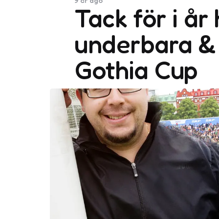
9 år ago
Tack för i år 
underbara & 
Gothia Cup