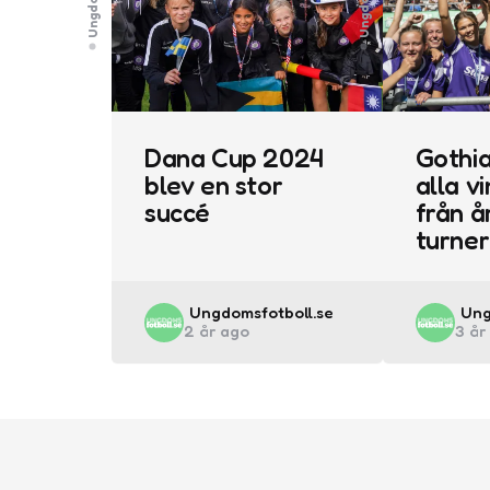
Dana Cup 2024
Gothia
blev en stor
alla v
succé
från å
turner
Posted
Pos
Ungdomsfotboll.se
Ung
2 år ago
3 år
by
by