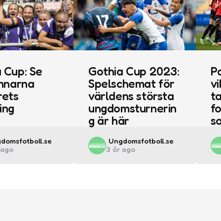
 Cup: Se
Gothia Cup 2023:
Pa
innarna
Spelschemat för
vi
rets
världens största
ta
ing
ungdomsturnerin
fo
g är här
s
ted
Posted
domsfotboll.se
Ungdomsfotboll.se
 ago
3 år ago
by