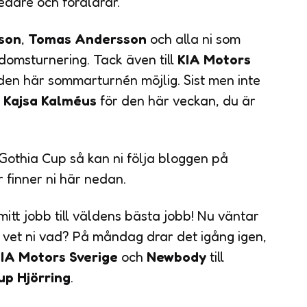
 ledare och föräldrar.
sson
,
Tomas Andersson
och alla ni som
omsturnering. Tack även till
KIA Motors
 den här sommarturnén möjlig. Sist men inte
Kajsa Kalméus
för den här veckan, du är
n Gothia Cup så kan ni följa bloggen på
r finner ni här nedan.
mitt jobb till väldens bästa jobb! Nu väntar
vet ni vad? På måndag drar det igång igen,
IA Motors Sverige
och
Newbody
till
p Hjörring
.