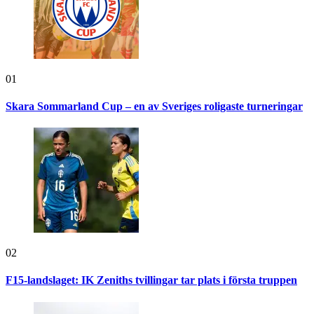
01
Skara Sommarland Cup – en av Sveriges roligaste turneringar
02
F15-landslaget: IK Zeniths tvillingar tar plats i första truppen