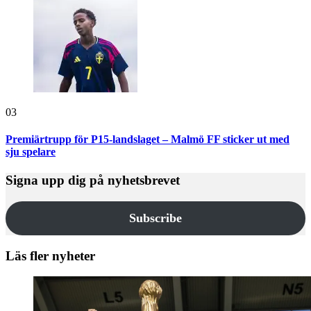
03
Premiärtrupp för P15-landslaget – Malmö FF sticker ut med
sju spelare
Signa upp dig på nyhetsbrevet
Subscribe
Läs fler nyheter