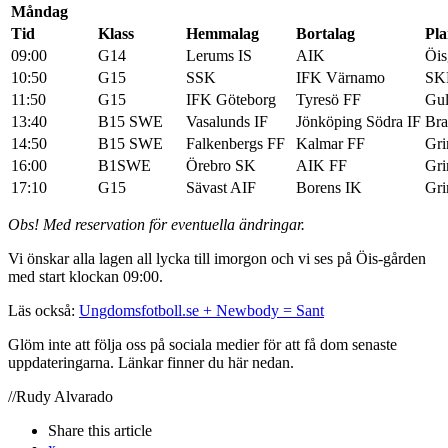
Måndag
Tid
Klass
Hemmalag
Bortalag
Pl
09:00
G14
Lerums IS
AIK
Öis
10:50
G15
SSK
IFK Värnamo
SK
11:50
G15
IFK Göteborg
Tyresö FF
Gul
13:40
B15 SWE
Vasalunds IF
Jönköping Södra IF
Bra
14:50
B15 SWE
Falkenbergs FF
Kalmar FF
Gri
16:00
B1SWE
Örebro SK
AIK FF
Gri
17:10
G15
Sävast AIF
Borens IK
Gri
Obs! Med reservation för eventuella ändringar.
Vi önskar alla lagen all lycka till imorgon och vi ses på Öis-gården
med start klockan 09:00.
Läs också:
Ungdomsfotboll.se + Newbody = Sant
Glöm inte att följa oss på sociala medier för att få dom senaste
uppdateringarna. Länkar finner du här nedan.
//Rudy Alvarado
Share
this article