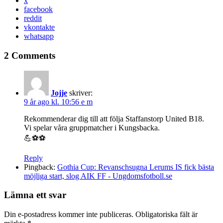
x
facebook
reddit
vkontakte
whatsapp
2 Comments
Jojje
skriver:
9 år ago kl. 10:56 e m
Rekommenderar dig till att följa Staffanstorp United B18.
Vi spelar våra gruppmatcher i Kungsbacka.
💪⚽️⚽️
Reply
Pingback:
Gothia Cup: Revanschsugna Lerums IS fick bästa
möjliga start, slog AIK FF - Ungdomsfotboll.se
Lämna ett svar
Din e-postadress kommer inte publiceras.
Obligatoriska fält är