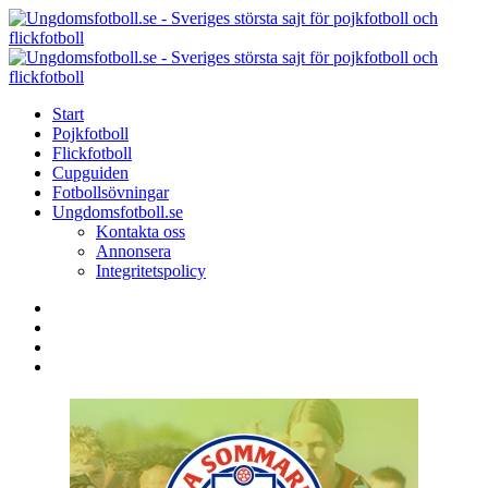
Menu
Search
Menu
U
-
S
Start
s
Pojkfotboll
s
Flickfotboll
f
Cupguiden
p
Fotbollsövningar
o
Ungdomsfotboll.se
f
Kontakta oss
Annonsera
Integritetspolicy
Search