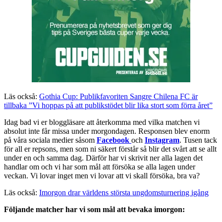
Läs också:
Gothia Cup: Publikfavoriten Sangre Chilena FC är
tillbaka ”Vi hoppas på att publikstödet blir lika stort som förra året”
Idag bad vi er bloggläsare att återkomma med vilka matchen vi
absolut inte får missa under morgondagen. Responsen blev enorm
på våra sociala medier såsom
Facebook
och
Instagram
. Tusen tack
för all er repsons, men som ni säkert förstår så blir det svårt att se allt
under en och samma dag. Därför har vi skrivit ner alla lagen det
handlar om och vi har som mål att försöka se alla lagen under
veckan. Vi lovar inget men vi lovar att vi skall försöka, bra va?
Läs också:
Imorgon drar världens största ungdomsturnering igång
Följande matcher har vi som mål att bevaka imorgon: