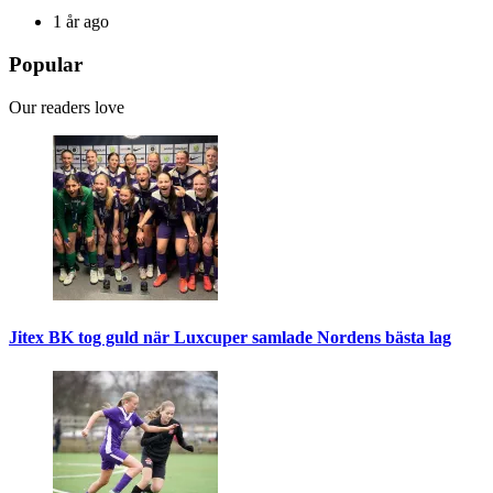
1 år ago
Popular
Our readers love
Jitex BK tog guld när Luxcuper samlade Nordens bästa lag