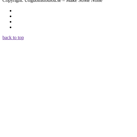
Copyright: Ungdomsfotboll.se – Make SoMe Noise
back to top