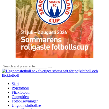
Search
Search
for:
U
-
S
Start
s
Pojkfotboll
s
Flickfotboll
f
Cupguiden
p
Fotbollsövningar
o
Ungdomsfotboll.se
f