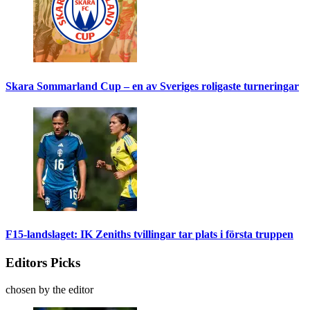
Skara Sommarland Cup – en av Sveriges roligaste turneringar
F15-landslaget: IK Zeniths tvillingar tar plats i första truppen
Editors Picks
chosen by the editor