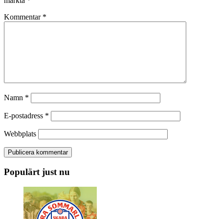
märkta
*
Kommentar
*
Namn
*
E-postadress
*
Webbplats
Populärt just nu