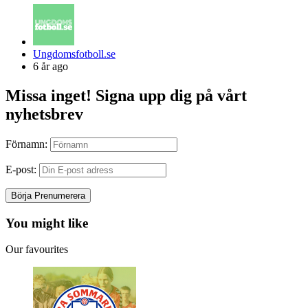
Posted
Ungdomsfotboll.se
by
6 år ago
Missa inget! Signa upp dig på vårt
nyhetsbrev
Förnamn:
E-post:
You might like
Our favourites