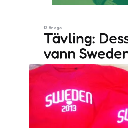
13 år ago
Tävling: Des
vann Sweden 