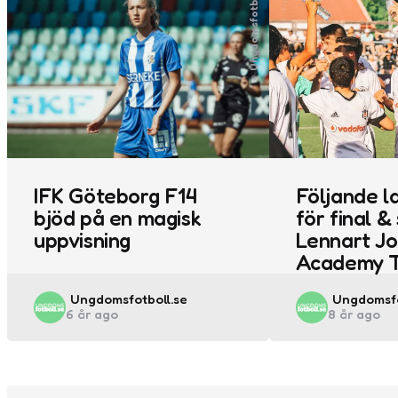
Ungdomsfotboll
IFK Göteborg F14
Följande la
bjöd på en magisk
för final & 
uppvisning
Lennart J
Academy T
Posted
Posted
Ungdomsfotboll.se
Ungdomsfo
6 år ago
8 år ago
by
by