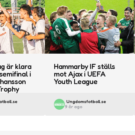
Pojkfotboll
Pojkfotboll
g är klara
Hammarby IF ställs
semifinal i
mot Ajax i UEFA
ohansson
Youth League
rophy
Posted
tboll.se
Ungdomsfotboll.se
9 år ago
by