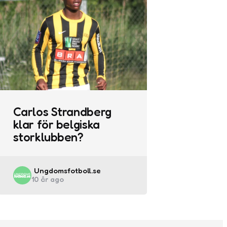
Carlos Strandberg
klar för belgiska
storklubben?
Posted
Ungdomsfotboll.se
10 år ago
by