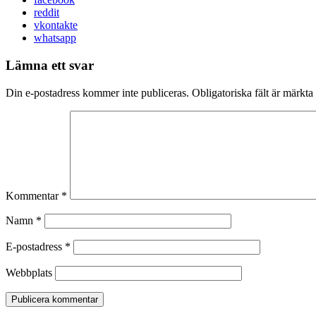
reddit
vkontakte
whatsapp
Lämna ett svar
Din e-postadress kommer inte publiceras.
Obligatoriska fält är märkta
Kommentar
*
Namn
*
E-postadress
*
Webbplats