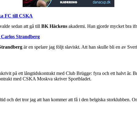
ka FC till CSKA
alde sedan att gå till
BK Häckens
akademi. Han gjorde mycket bra ifrå
n Carlos Strandberg
Strandberg
är en spelare jag följt slaviskt. Att han skulle bli en av Sver
 skrivit på ett långtidskontrakt med Club Brügge: fyra och ett halvt år. 
 kontrakt med CSKA Moskva skriver Sportbladet.
id och det tror jag att han kommer att få i den belgiska storklubben. O