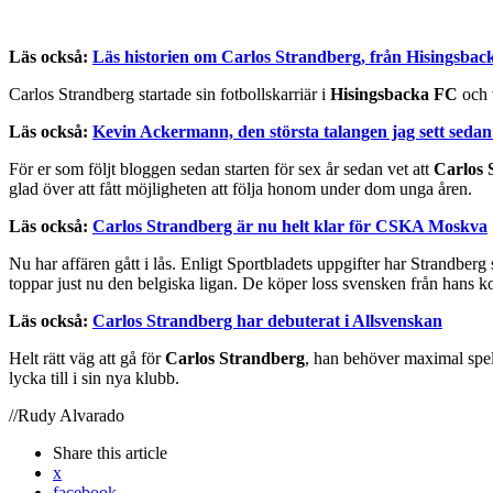
Läs också:
Läs historien om Carlos Strandberg, från Hisingsbac
Carlos Strandberg startade sin fotbollskarriär i
Hisingsbacka FC
och v
Läs också:
Kevin Ackermann, den största talangen jag sett seda
För er som följt bloggen sedan starten för sex år sedan vet att
Carlos 
glad över att fått möjligheten att följa honom under dom unga åren.
Läs också:
Carlos Strandberg är nu helt klar för CSKA Moskva
Nu har affären gått i lås. Enligt Sportbladets uppgifter har Strandberg
toppar just nu den belgiska ligan. De köper loss svensken från hans
Läs också:
Carlos Strandberg har debuterat i Allsvenskan
Helt rätt väg att gå för
Carlos Strandberg
, han behöver maximal spelt
lycka till i sin nya klubb.
//Rudy Alvarado
Share
this article
x
facebook