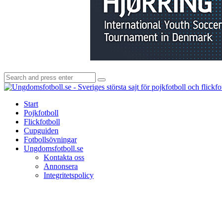
Search
Search
for:
Start
Pojkfotboll
Flickfotboll
Cupguiden
Fotbollsövningar
Ungdomsfotboll.se
Kontakta oss
Annonsera
Integritetspolicy