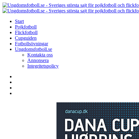
Menu
Search
Menu
Start
Pojkfotboll
Flickfotboll
Cupguiden
Fotbollsövningar
Ungdomsfotboll.se
Kontakta oss
Annonsera
Integritetspolicy
Search