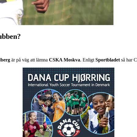
lubben?
dberg
är på väg att lämna
CSKA Moskva
. Enligt
Sportbladet
så har C