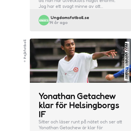
att han har utvecklats något enormt.
Jag har ett svagt minne av att…
Posted
Ungdomsfotboll.se
14 år ago
by
Pojkfotboll
Yonathan Getachew
klar för Helsingborgs
IF
Sitter och läser runt på nätet och ser att
Yonathan Getachew är klar för