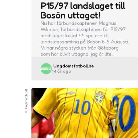
P15/97 landslaget till
Bosön uttaget!
Nu har förbundskaptenen Magnus
Wikman, förbundskaptenen för P15/97
landslaget kallat 44 spelare till
landslagssamling på Bosön 6-9 Augusti.
Vi har några stycken från Göteborg
som har blivit uttagna, jag är lite…
Posted
Ungdomsfotboll.se
14 år ago
by
Pojkfotboll