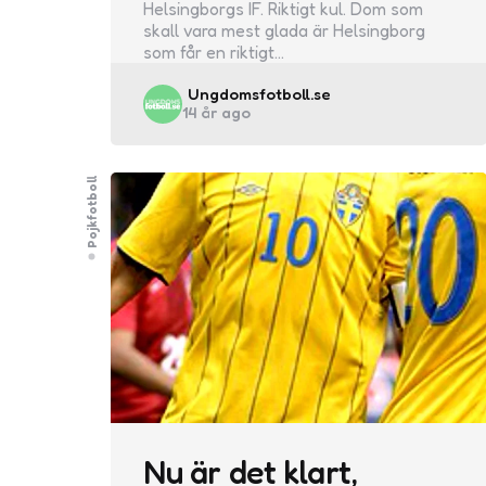
Helsingborgs IF. Riktigt kul. Dom som
skall vara mest glada är Helsingborg
som får en riktigt…
Posted
Ungdomsfotboll.se
14 år ago
by
Pojkfotboll
Nu är det klart,