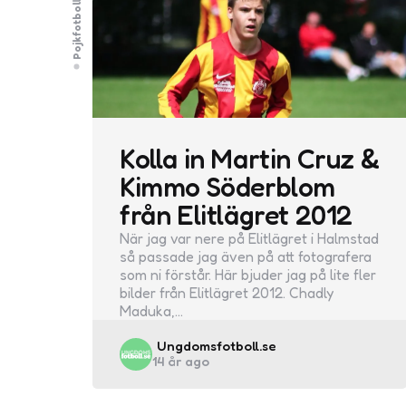
Pojkfotboll
Kolla in Martin Cruz &
Kimmo Söderblom
från Elitlägret 2012
När jag var nere på Elitlägret i Halmstad
så passade jag även på att fotografera
som ni förstår. Här bjuder jag på lite fler
bilder från Elitlägret 2012. Chadly
Maduka,…
Posted
Ungdomsfotboll.se
14 år ago
by