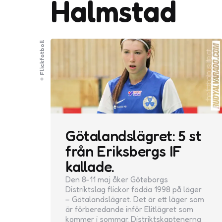
Halmstad
Flickfotboll
Götalandslägret: 5 st
från Eriksbergs IF
kallade.
Den 8-11 maj åker Göteborgs
Distriktslag flickor födda 1998 på läger
– Götalandslägret. Det är ett läger som
är förberedande inför Elitlägret som
kommer i sommar. Distriktskaptenerna