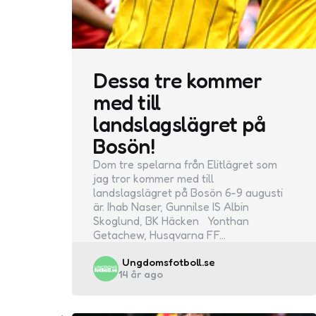
Dessa tre kommer
med till
landslagslägret på
Bosön!
Dom tre spelarna från Elitlägret som
jag tror kommer med till
landslagslägret på Bosön 6-9 augusti
är. Ihab Naser, Gunnilse IS Albin
Skoglund, BK Häcken Yonthan
Getachew, Husqvarna FF…
Posted
Ungdomsfotboll.se
14 år ago
by