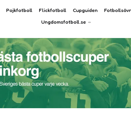
Pojkfotboll
Flickfotboll
Cupguiden
Fotbollsöv
Ungdomsfotboll.se