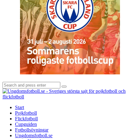
Search
Search
for:
U
-
S
Start
s
Pojkfotboll
s
Flickfotboll
f
Cupguiden
p
Fotbollsövningar
o
Ungdomsfotboll.se
f