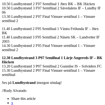
10.50 Lundbystrand 2 F97 Semifinal 1 Jitex BK – BK Häcken
10.50 Lundbystrand 3 F97 Semifinal 2 Sävedalens IF – Lundby IF
06
13.30 Lundbystrand 2 F97 Final Vinnare semifinal 1 – Vinnare
semifinal 2
11.40 Lundbystrand 2 F95 Semifinal 1 Västra Frölunda IF – Jitex
BK
11.40 Lundbystrand 3 F95 Semifinal 2 Näsets SK – Landvetter IF
2003
14.30 Lundbystrand 2 F95 Final Vinnare semifinal 1 – Vinnare
semifinal 2
12.30 Lundbystrand 3 P97 Semifinal 1 Lärje Angereds IF – BK
Häcken
13.20 Lundbystrand 3 P97 Semifinal 2 Gunnilse IS – Solväders FC
15.30 Lundbystrand 2 P97 Final Vinnare semifinal 1 – Vinnare
semifinal
Ses på
Lundbystrand
imorgon söndag!
//Rudy Alvarado
Share
this article
x