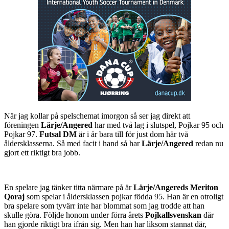
När jag kollar på spelschemat imorgon så ser jag direkt att
föreningen
Lärje/Angered
har med två lag i slutspel, Pojkar 95 och
Pojkar 97.
Futsal DM
är i år bara till för just dom här två
åldersklasserna. Så med facit i hand så har
Lärje/Angered
redan nu
gjort ett riktigt bra jobb.
En spelare jag tänker titta närmare på är
Lärje/Angereds
Meriton
Qoraj
som spelar i åldersklassen pojkar födda 95. Han är en otroligt
bra spelare som tyvärr inte har blommat som jag trodde att han
skulle göra. Följde honom under förra årets
Pojkallsvenskan
där
han gjorde riktigt bra ifrån sig. Men han har liksom stannat där,