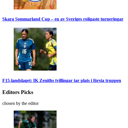
Skara Sommarland Cup – en av Sveriges roligaste turneringar
F15-landslaget: IK Zeniths tvillingar tar plats i första truppen
Editors Picks
chosen by the editor