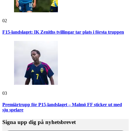
02
F15-landslaget: IK Zeniths tvillingar tar plats i första truppen
03
Premiärtrupp för P15-landslaget – Malmö FF sticker ut med
sju spelare
Signa upp dig på nyhetsbrevet