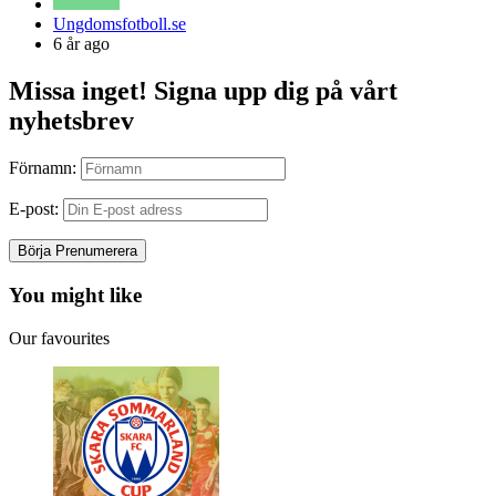
Posted
Ungdomsfotboll.se
by
6 år ago
Missa inget! Signa upp dig på vårt
nyhetsbrev
Förnamn:
E-post:
You might like
Our favourites