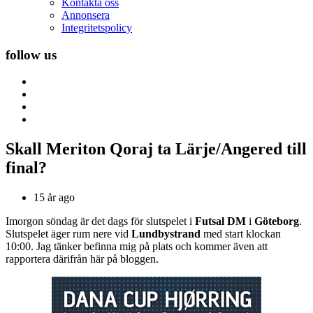
Kontakta oss
Annonsera
Integritetspolicy
follow us
Skall Meriton Qoraj ta Lärje/Angered till
final?
15 år ago
Imorgon söndag är det dags för slutspelet i
Futsal DM
i
Göteborg
.
Slutspelet äger rum nere vid
Lundbystrand
med start klockan
10:00. Jag tänker befinna mig på plats och kommer även att
rapportera därifrån här på bloggen.