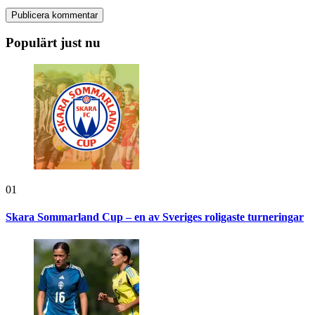
Populärt just nu
01
Skara Sommarland Cup – en av Sveriges roligaste turneringar