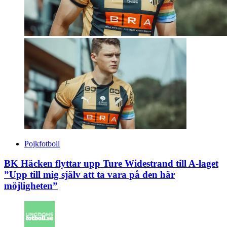
Pojkfotboll
BK Häcken flyttar upp Ture Widestrand till A-laget
”Upp till mig själv att ta vara på den här
möjligheten”