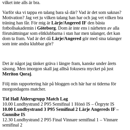
vilket inte alls är bra.
Varför ska vi tappa en talang bara så där? Vad är det som saknas?
Motivation? Jag vet ju vilken talang han har och jag vet vilken bra
träning han får. För mig är
Lärje/Angered IF
den bästa
fotbollsakademin i
Göteborg
. Dom är inte ens i närheten av alla
förutsättningar som elitklubbarna i stan har men talanger, det kan
dom ta fram. Vad är det då
Lärje/Angered
gör med sina talanger
som inte andra klubbar gör?
Det är något jag tänker gräva i längre fram, kanske under årets
säsong. Men imorgon skall jag alltså fokusera mycket på just
Meriton Qoraj
.
Följ min rapportering här på bloggen och här har ni tiderna för
morgondagens matcher.
Tid Hall Åldersgrupp Match Lag
10.00 Lundbystrand 2 P95 Semifinal 1 Hönö IS – Örgryte IS
10.00 Lundbystrand 3 P95 Semifinal 2 Lärje Angereds IF –
Gunnilse IS
12.30 Lundbystrand 2 P95 Final Vinnare semifinal 1 – Vinnare
semifinal 2