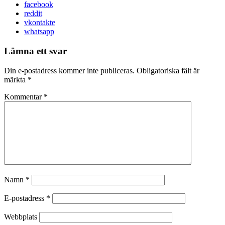
facebook
reddit
vkontakte
whatsapp
Lämna ett svar
Din e-postadress kommer inte publiceras.
Obligatoriska fält är
märkta
*
Kommentar
*
Namn
*
E-postadress
*
Webbplats