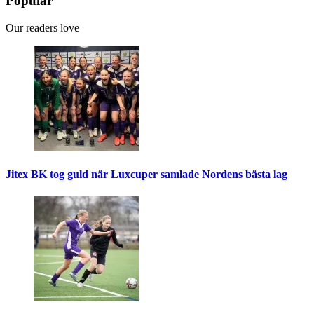
Popular
Our readers love
Jitex BK tog guld när Luxcuper samlade Nordens bästa lag