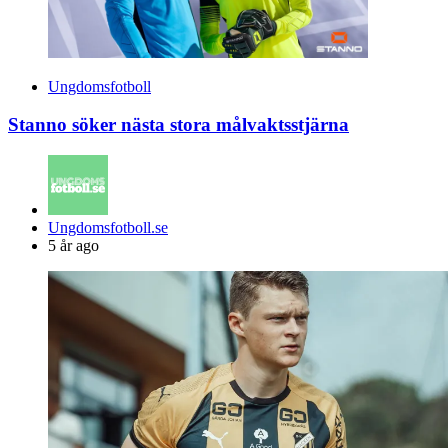
Ungdomsfotboll
Stanno söker nästa stora målvaktsstjärna
Posted
Ungdomsfotboll.se
by
5 år ago