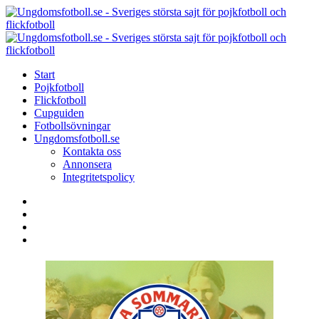
Menu
Search
Menu
U
-
S
Start
s
Pojkfotboll
s
Flickfotboll
f
Cupguiden
p
Fotbollsövningar
o
Ungdomsfotboll.se
f
Kontakta oss
Annonsera
Integritetspolicy
Search