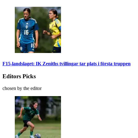
F15-landslaget: IK Zeniths tvillingar tar plats i första truppen
Editors Picks
chosen by the editor