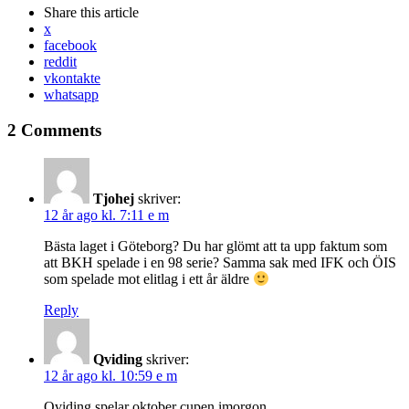
Share
this article
x
facebook
reddit
vkontakte
whatsapp
2 Comments
Tjohej
skriver:
12 år ago kl. 7:11 e m
Bästa laget i Göteborg? Du har glömt att ta upp faktum som
att BKH spelade i en 98 serie? Samma sak med IFK och ÖIS
som spelade mot elitlag i ett år äldre
Reply
Qviding
skriver:
12 år ago kl. 10:59 e m
Qviding spelar oktober cupen imorgon