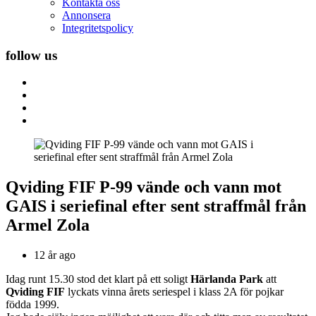
Kontakta oss
Annonsera
Integritetspolicy
follow us
Qviding FIF P-99 vände och vann mot
GAIS i seriefinal efter sent straffmål från
Armel Zola
12 år ago
Idag runt 15.30 stod det klart på ett soligt
Härlanda Park
att
Qviding FIF
lyckats vinna årets seriespel i klass 2A för pojkar
födda 1999.