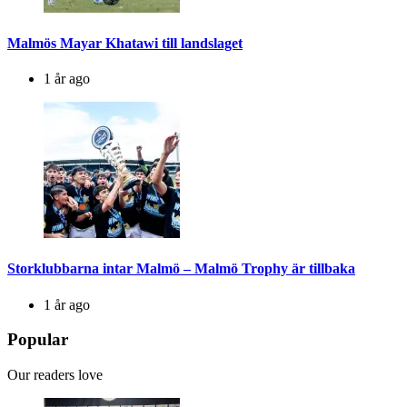
Malmös Mayar Khatawi till landslaget
1 år ago
Storklubbarna intar Malmö – Malmö Trophy är tillbaka
1 år ago
Popular
Our readers love