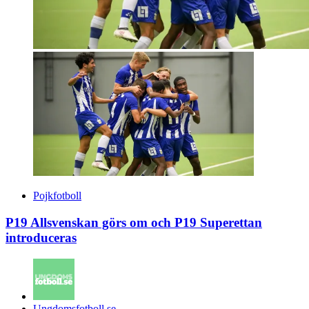
Pojkfotboll
P19 Allsvenskan görs om och P19 Superettan
introduceras
Posted
Ungdomsfotboll.se