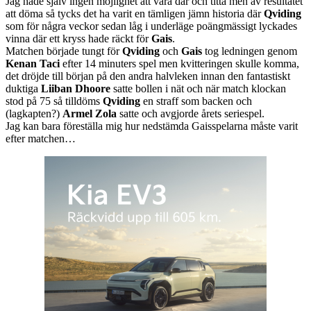
Jag hade själv ingen möjlighet att vara där och titta men av resultatet
att döma så tycks det ha varit en tämligen jämn historia där
Qviding
som för några veckor sedan låg i underläge poängmässigt lyckades
vinna där ett kryss hade räckt för
Gais
.
Matchen började tungt för
Qviding
och
Gais
tog ledningen genom
Kenan Taci
efter 14 minuters spel men kvitteringen skulle komma,
det dröjde till början på den andra halvleken innan den fantastiskt
duktiga
Liiban Dhoore
satte bollen i nät och när match klockan
stod på 75 så tilldöms
Qviding
en straff som backen och
(lagkapten?)
Armel Zola
satte och avgjorde årets seriespel.
Jag kan bara föreställa mig hur nedstämda Gaisspelarna måste varit
efter matchen…