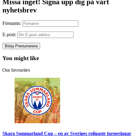
Missa inget! Signa upp dig på vårt
nyhetsbrev
Förnamn:
E-post:
You might like
Our favourites
Skara Sommarland Cup – en av Sveriges roligaste turneringar