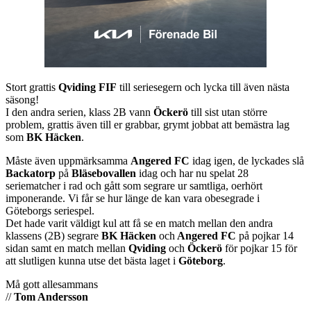
Stort grattis
Qviding FIF
till seriesegern och lycka till även nästa
säsong!
I den andra serien, klass 2B vann
Öckerö
till sist utan större
problem, grattis även till er grabbar, grymt jobbat att bemästra lag
som
BK Häcken
.
Måste även uppmärksamma
Angered FC
idag igen, de lyckades slå
Backatorp
på
Bläsebovallen
idag och har nu spelat 28
seriematcher i rad och gått som segrare ur samtliga, oerhört
imponerande. Vi får se hur länge de kan vara obesegrade i
Göteborgs seriespel.
Det hade varit väldigt kul att få se en match mellan den andra
klassens (2B) segrare
BK Häcken
och
Angered FC
på pojkar 14
sidan samt en match mellan
Qviding
och
Öckerö
för pojkar 15 för
att slutligen kunna utse det bästa laget i
Göteborg
.
Må gott allesammans
//
Tom Andersson