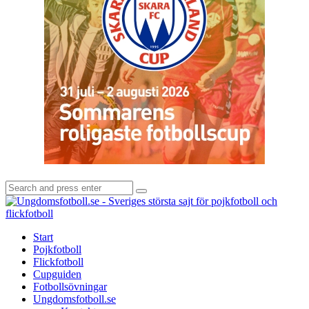
Search
Search
for:
U
-
S
Start
s
Pojkfotboll
s
Flickfotboll
f
Cupguiden
p
Fotbollsövningar
o
Ungdomsfotboll.se
f