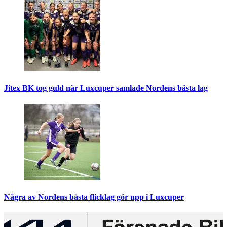
Jitex BK tog guld när Luxcuper samlade Nordens bästa lag
Några av Nordens bästa flicklag gör upp i Luxcuper