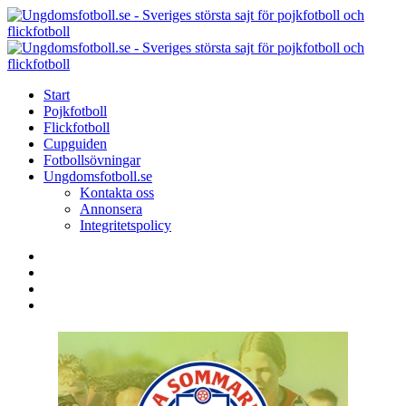
Menu
Search
Menu
U
-
S
Start
s
Pojkfotboll
s
Flickfotboll
f
Cupguiden
p
Fotbollsövningar
o
Ungdomsfotboll.se
f
Kontakta oss
Annonsera
Integritetspolicy
Search