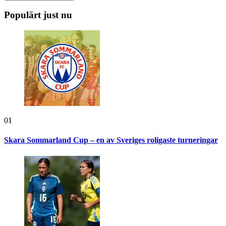
Populärt just nu
01
Skara Sommarland Cup – en av Sveriges roligaste turneringar