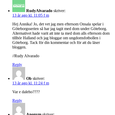
RudyAlvarado
skriver:
13 år ago kl. 11:05 f m
Hej Annika! Jo, det vet jag men eftersom Onsala spelar i
Göteborgsserien så har jag tagit med dom under Göteborg.
Alternativet hade varit att inte ta med dom alls eftersom dom
tillhör Halland och jag bloggar om ungdomsfotbollen i
Göteborg. Tack för din kommentar och för att du läser
bloggen.
//Rudy Alvarado
Reply
Ob
skriver:
13 år ago kl. 11:24 f m
Var e daleho????
Reply
Anonym
skriver: