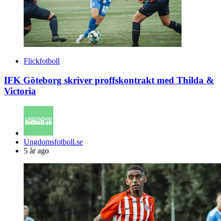
Flickfotboll
IFK Göteborg skriver proffskontrakt med Thilda &
Victoria
Posted
Ungdomsfotboll.se
by
5 år ago