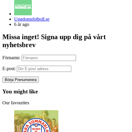
Posted
Ungdomsfotboll.se
by
6 år ago
Missa inget! Signa upp dig på vårt
nyhetsbrev
Förnamn:
E-post:
You might like
Our favourites