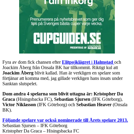
Fyra av dom fick chansen efter
Elitpojklägret
i
Halmstad
och
Joackim Åberg från Onsala BK har tillkommit. Riktigt kul att
Joackim Åberg
blivit kallad. Han är verkligen en spelare som
förtjänar att komma med, jag gillade verkligen hans insats under
Sanktan slutspelet.
Dom andra 4 spelarna som blivit uttagna är:
Kristopher Da
Graca
(Hisingsbacka FC),
Sebastian Sjursen
(IFK Göteborg),
Victor Niklasson
(IFK Göteborg) och
Sebastian Heaver
(Onsala
BK).
Följande spelare var också nominerade till Årets spelare 2013.
Sebastian Sjursen – IFK Göteborg
Kristopher Da Graca – Hisingsbacka FC