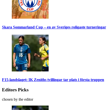
Skara Sommarland Cup – en av Sveriges roligaste turneringar
F15-landslaget: IK Zeniths tvillingar tar plats i första truppen
Editors Picks
chosen by the editor