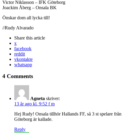
Victor Niklasson – IFK Göteborg
Joackim Åberg – Onsala BK
Önskar dom all lycka till!
//Rudy Alvarado
Share
this article
x
facebook
reddit
vkontakte
whatsapp
4 Comments
Agneta
skriver:
13 år ago kl. 9:52 f m
Hej Rudy! Onsala tillhör Hallands FF, så 3 st spelare från
Göteborg är kallade.
Reply