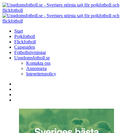
Menu
Search
Menu
U
-
S
Start
s
Pojkfotboll
s
Flickfotboll
f
Cupguiden
p
Fotbollsövningar
o
Ungdomsfotboll.se
f
Kontakta oss
Annonsera
Integritetspolicy
Search