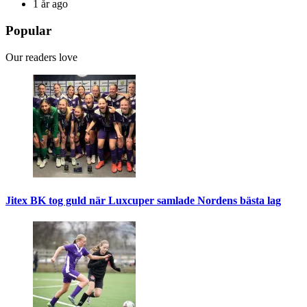
1 år ago
Popular
Our readers love
Jitex BK tog guld när Luxcuper samlade Nordens bästa lag