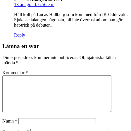
13 år ago kl. 6:56 e m
Håll koll på Lucas Hallberg som kom med från IK Oddevold.
Sjukaste talangen någonsin, bli inte överraskad om han gör
hat-trick på debuten.
Reply
Lämna ett svar
Din e-postadress kommer inte publiceras.
Obligatoriska fält är
märkta
*
Kommentar
*
Namn
*