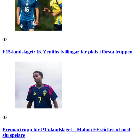
02
F15-landslaget: IK Zeniths tvillingar tar plats i första truppen
03
Premiärtrupp för P15-landslaget – Malmö FF sticker ut med
sju spelare