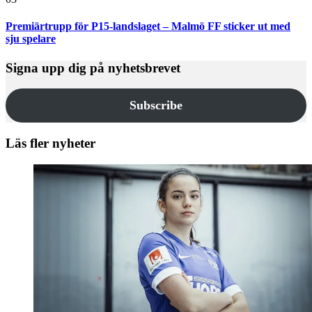
Premiärtrupp för P15-landslaget – Malmö FF sticker ut med
sju spelare
Signa upp dig på nyhetsbrevet
Subscribe
Läs fler nyheter