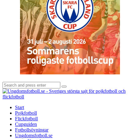
Search
Search
for:
U
-
S
Start
s
Pojkfotboll
s
Flickfotboll
f
Cupguiden
p
Fotbollsövningar
o
Ungdomsfotboll.se
f