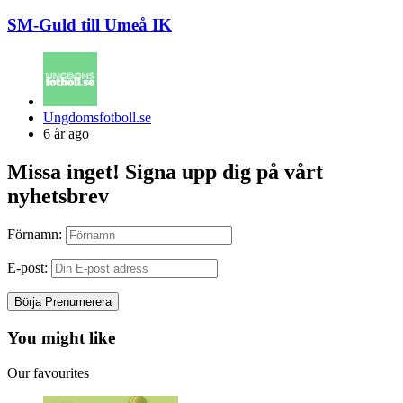
SM-Guld till Umeå IK
Posted
Ungdomsfotboll.se
by
6 år ago
Missa inget! Signa upp dig på vårt
nyhetsbrev
Förnamn:
E-post:
You might like
Our favourites