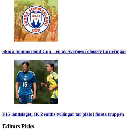
Skara Sommarland Cup – en av Sveriges roligaste turneringar
F15-landslaget: IK Zeniths tvillingar tar plats i första truppen
Editors Picks