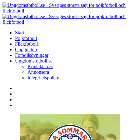
Menu
Search
Menu
U
-
S
Start
s
Pojkfotboll
s
Flickfotboll
f
Cupguiden
p
Fotbollsövningar
o
Ungdomsfotboll.se
f
Kontakta oss
Annonsera
Integritetspolicy
Search