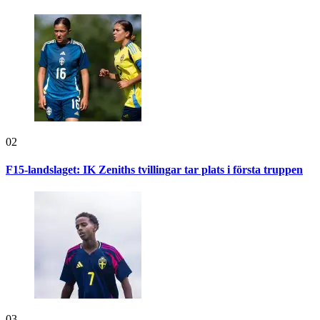
02
F15-landslaget: IK Zeniths tvillingar tar plats i första truppen
03