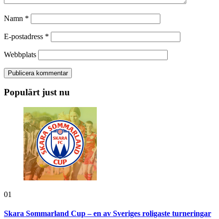
Namn
*
E-postadress
*
Webbplats
Populärt just nu
01
Skara Sommarland Cup – en av Sveriges roligaste turneringar