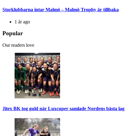
Storklubbarna intar Malmö – Malmö Trophy är tillbaka
1 år ago
Popular
Our readers love
Jitex BK tog guld när Luxcuper samlade Nordens bästa lag