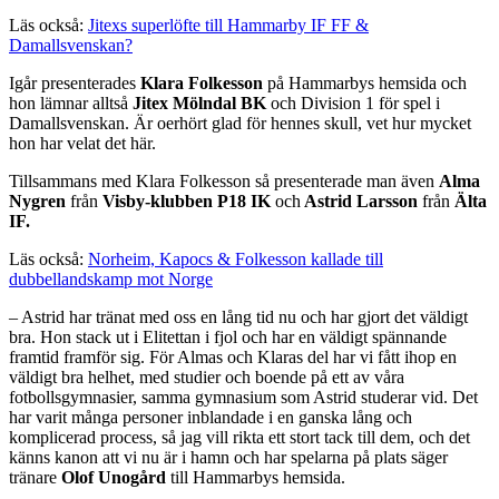
Läs också:
Jitexs superlöfte till Hammarby IF FF &
Damallsvenskan?
Igår presenterades
Klara Folkesson
på Hammarbys hemsida och
hon lämnar alltså
Jitex Mölndal BK
och Division 1 för spel i
Damallsvenskan. Är oerhört glad för hennes skull, vet hur mycket
hon har velat det här.
Tillsammans med Klara Folkesson så presenterade man även
Alma
Nygren
från
Visby-klubben P18 IK
och
Astrid Larsson
från
Älta
IF.
Läs också:
Norheim, Kapocs & Folkesson kallade till
dubbellandskamp mot Norge
– Astrid har tränat med oss en lång tid nu och har gjort det väldigt
bra. Hon stack ut i Elitettan i fjol och har en väldigt spännande
framtid framför sig. För Almas och Klaras del har vi fått ihop en
väldigt bra helhet, med studier och boende på ett av våra
fotbollsgymnasier, samma gymnasium som Astrid studerar vid. Det
har varit många personer inblandade i en ganska lång och
komplicerad process, så jag vill rikta ett stort tack till dem, och det
känns kanon att vi nu är i hamn och har spelarna på plats säger
tränare
Olof Unogård
till Hammarbys hemsida.