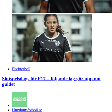
Flickfotboll
Slutspelsdags för F17 – följande lag gör upp om
guldet
Posted
Ungdomsfotboll.se