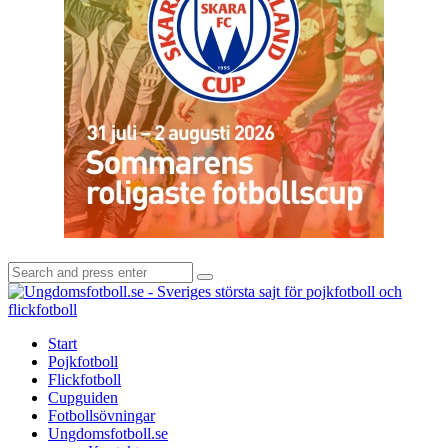
Search
Search
for:
U
-
S
Start
s
Pojkfotboll
s
Flickfotboll
f
Cupguiden
p
Fotbollsövningar
o
Ungdomsfotboll.se
f