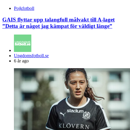
Pojkfotboll
GAIS flyttar upp talangfull målvakt till A-laget
”Detta är något jag kämpat för väldigt länge”
Posted
Ungdomsfotboll.se
by
6 år ago