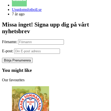
Posted
Ungdomsfotboll.se
by
7 år ago
Missa inget! Signa upp dig på vårt
nyhetsbrev
Förnamn:
E-post:
You might like
Our favourites