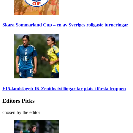
Skara Sommarland Cup – en av Sveriges roligaste turneringar
F15-landslaget: IK Zeniths tvillingar tar plats i första truppen
Editors Picks
chosen by the editor