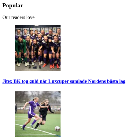
Popular
Our readers love
Jitex BK tog guld när Luxcuper samlade Nordens bästa lag