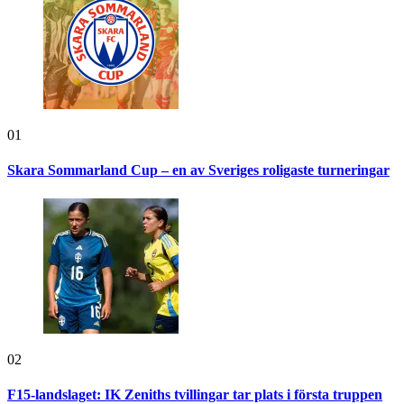
01
Skara Sommarland Cup – en av Sveriges roligaste turneringar
02
F15-landslaget: IK Zeniths tvillingar tar plats i första truppen