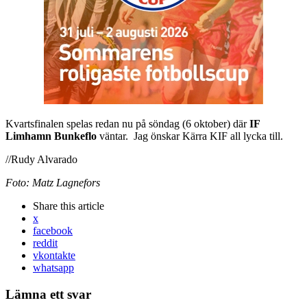
Kvartsfinalen spelas redan nu på söndag (6 oktober) där
IF
Limhamn Bunkeflo
väntar. Jag önskar Kärra KIF all lycka till.
//Rudy Alvarado
Foto: Matz Lagnefors
Share
this article
x
facebook
reddit
vkontakte
whatsapp
Lämna ett svar