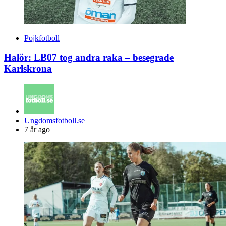
Pojkfotboll
Halör: LB07 tog andra raka – besegrade
Karlskrona
Posted
Ungdomsfotboll.se
by
7 år ago