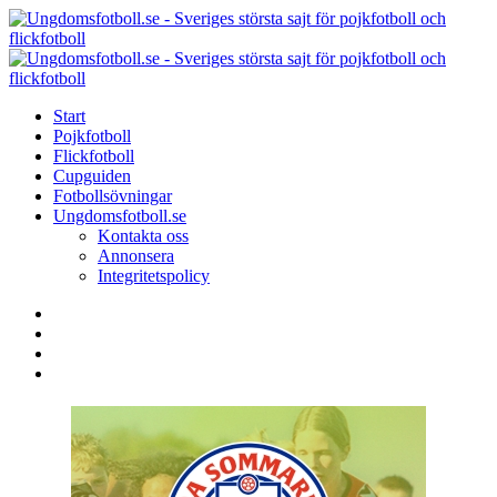
Menu
Search
Menu
U
-
S
Start
s
Pojkfotboll
s
Flickfotboll
f
Cupguiden
p
Fotbollsövningar
o
Ungdomsfotboll.se
f
Kontakta oss
Annonsera
Integritetspolicy
Search