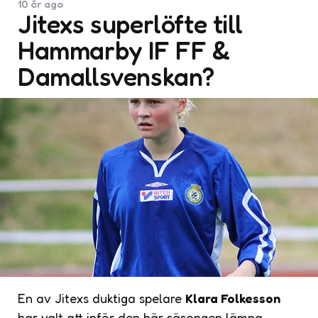
10 år ago
Jitexs superlöfte till
Hammarby IF FF &
Damallsvenskan?
En av Jitexs duktiga spelare
Klara Folkesson
har valt att inför den här säsongen lämna