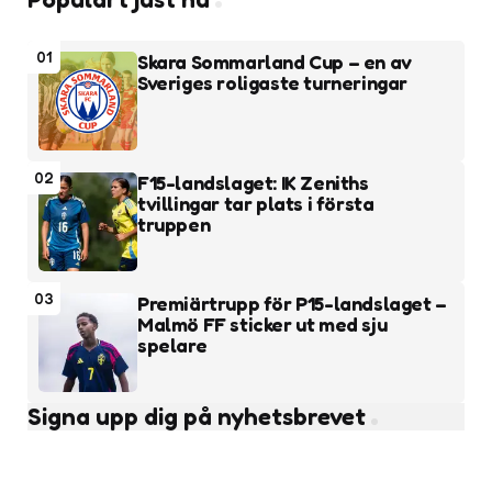
01
Skara Sommarland Cup – en av
Sveriges roligaste turneringar
02
F15-landslaget: IK Zeniths
tvillingar tar plats i första
truppen
03
Premiärtrupp för P15-landslaget –
Malmö FF sticker ut med sju
spelare
Signa upp dig på nyhetsbrevet
Subscribe