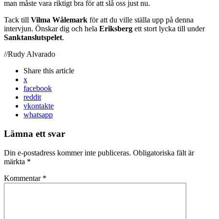
man måste vara riktigt bra för att slå oss just nu.
Tack till
Vilma Wålemark
för att du ville ställa upp på denna
intervjun. Önskar dig och hela
Eriksberg
ett stort lycka till under
Sanktanslutspelet
.
//Rudy Alvarado
Share
this article
x
facebook
reddit
vkontakte
whatsapp
Lämna ett svar
Din e-postadress kommer inte publiceras.
Obligatoriska fält är
märkta
*
Kommentar
*