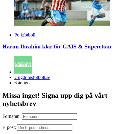
Pojkfotboll
Harun Ibrahim klar för GAIS & Superettan
Posted
Ungdomsfotboll.se
by
6 år ago
Missa inget! Signa upp dig på vårt
nyhetsbrev
Förnamn:
E-post: