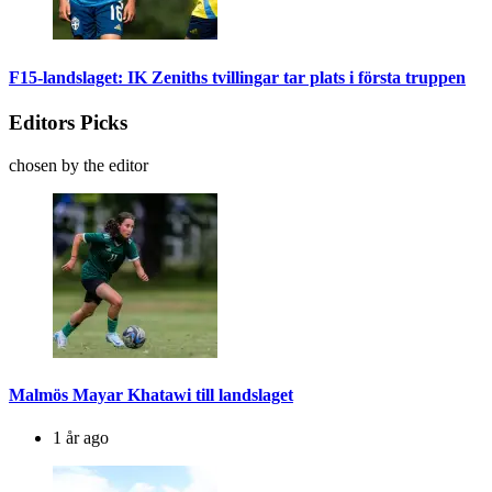
F15-landslaget: IK Zeniths tvillingar tar plats i första truppen
Editors Picks
chosen by the editor
Malmös Mayar Khatawi till landslaget
1 år ago