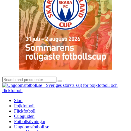
Search
Search
for:
U
-
S
Start
s
Pojkfotboll
s
Flickfotboll
f
Cupguiden
p
Fotbollsövningar
o
Ungdomsfotboll.se
f