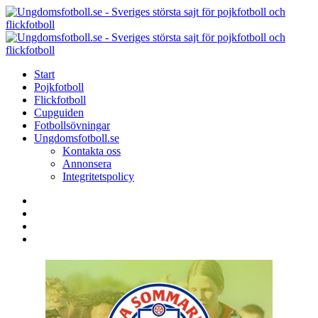
Menu
Search
Menu
U
-
S
Start
s
Pojkfotboll
s
Flickfotboll
f
Cupguiden
p
Fotbollsövningar
o
Ungdomsfotboll.se
f
Kontakta oss
Annonsera
Integritetspolicy
Search