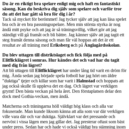
Du är en riktigt bra spelare enligt mig och haft en fantastiskt
säsong. Kan du beskriva dig själv som spelare och varför tror
du att det har gått så bra för dig i år?
Tack så mycket för berömmet! Jag tycker själv att jag kan läsa spelet
bra och är en bra passningsspelare. Men min största styrka är nog
ändå mitt psyke och att jag är så träningsvillig, vilket gör att jag
ständigt vill gå framåt och bli bättre. Jag känner själv att jag tagit ett
steg framåt denna säsong och man får väl hoppas att det är ett
resultat av all träning med
Eriksberg o
ch på
Änglagårdsskolan
.
Du blev uttagen till distriktslaget och fick följa med på
Elitflicklägret i somras. Hur kändes det och vad har du tagit
med dig från lägret?
Att bli uttagen till
Elitflicklägret
har under lång tid varit en dröm för
mig. Ända sedan jag började spela fotboll har jag hört om äldre
”duktiga” tjejer och killar som har varit i
Halmstad
och hoppats att
jag också skulle få uppleva det en dag. Och lägret var verkligen
grymt! Den bästa veckan på hela året. Den förstaplatsen delar den
dock med Gothia-veckan, men ändå.
Matcherna och träningarna höll väldigt hög klass och alla var
fokuserade. Man kunde liksom känna att alla som var där verkligen
ville vara där och var duktiga. Självklart var det pressande och
nervöst i vissa lägen men jag gillar det. Jag presterar oftast som bäst
under press. Sedan har och hade vi också väldigt bra stämning inom