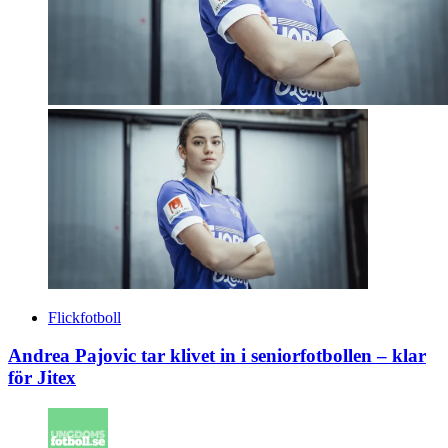
Flickfotboll
Andrea Pajovic tar klivet in i seniorfotbollen – klar
för Jitex