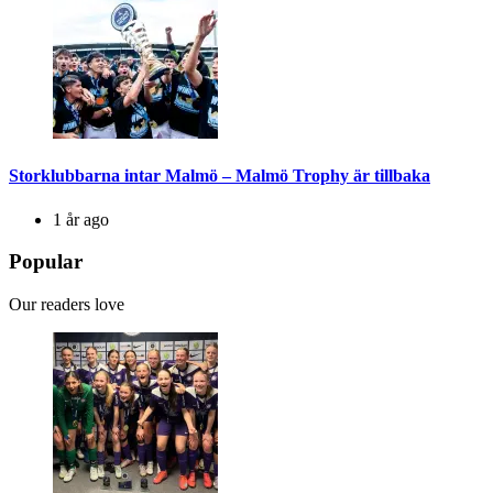
Storklubbarna intar Malmö – Malmö Trophy är tillbaka
1 år ago
Popular
Our readers love