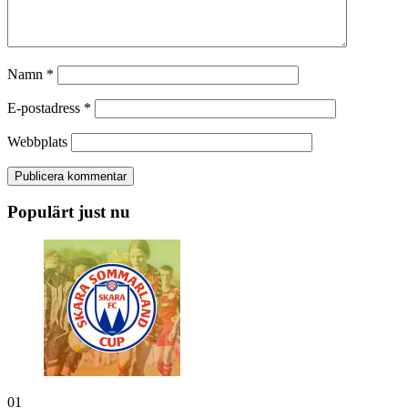
Namn
*
E-postadress
*
Webbplats
Populärt just nu
01