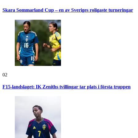
Skara Sommarland Cup – en av Sveriges roligaste turneringar
02
F15-landslaget: IK Zeniths tvillingar tar plats i första truppen