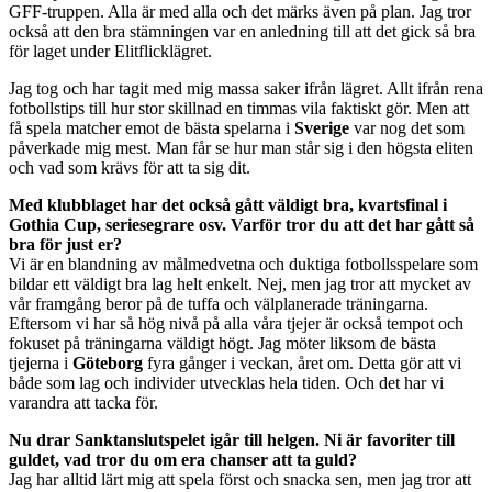
GFF-truppen. Alla är med alla och det märks även på plan. Jag tror
också att den bra stämningen var en anledning till att det gick så bra
för laget under Elitflicklägret.
Jag tog och har tagit med mig massa saker ifrån lägret. Allt ifrån rena
fotbollstips till hur stor skillnad en timmas vila faktiskt gör. Men att
få spela matcher emot de bästa spelarna i
Sverige
var nog det som
påverkade mig mest. Man får se hur man står sig i den högsta eliten
och vad som krävs för att ta sig dit.
Med klubblaget har det också gått väldigt bra, kvartsfinal i
Gothia Cup, seriesegrare osv. Varför tror du att det har gått så
bra för just er?
Vi är en blandning av målmedvetna och duktiga fotbollsspelare som
bildar ett väldigt bra lag helt enkelt. Nej, men jag tror att mycket av
vår framgång beror på de tuffa och välplanerade träningarna.
Eftersom vi har så hög nivå på alla våra tjejer är också tempot och
fokuset på träningarna väldigt högt. Jag möter liksom de bästa
tjejerna i
Göteborg
fyra gånger i veckan, året om. Detta gör att vi
både som lag och individer utvecklas hela tiden. Och det har vi
varandra att tacka för.
Nu drar Sanktanslutspelet igår till helgen. Ni är favoriter till
guldet, vad tror du om era chanser att ta guld?
Jag har alltid lärt mig att spela först och snacka sen, men jag tror att