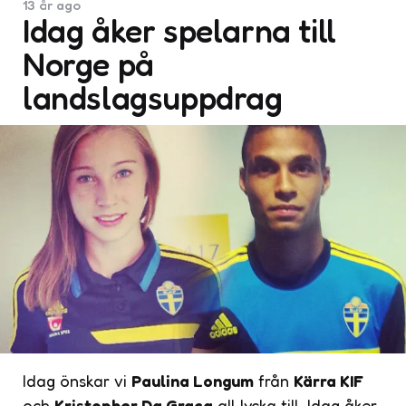
13 år ago
Idag åker spelarna till
Norge på
landslagsuppdrag
Idag önskar vi
Paulina Longum
från
Kärra KIF
och
Kristopher Da Graca
all lycka till. Idag åker