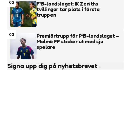
02
F15-landslaget: IK Zeniths
tvillingar tar plats i första
truppen
03
Premiärtrupp för P15-landslaget –
Malmö FF sticker ut med sju
spelare
Signa upp dig på nyhetsbrevet
Subscribe
Läs fler nyheter
Flickfotboll