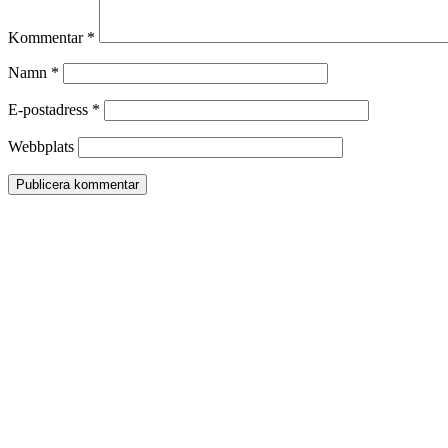
Kommentar
*
Namn
*
E-postadress
*
Webbplats