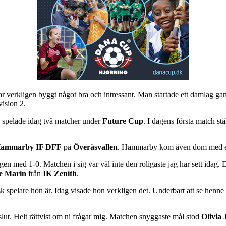
 verkligen byggt något bra och intressant. Man startade ett damlag gansk
vision 2.
g spelade idag två matcher under
Future Cup
. I dagens första match s
ammarby IF DFF
på
Överåsvallen
. Hammarby kom även dom med en 
n med 1-0. Matchen i sig var väl inte den roligaste jag har sett idag. 
e Marin
från
IK Zenith
.
k spelare hon är. Idag visade hon verkligen det. Underbart att se henne s
slut. Helt rättvist om ni frågar mig. Matchen snyggaste mål stod
Olivia