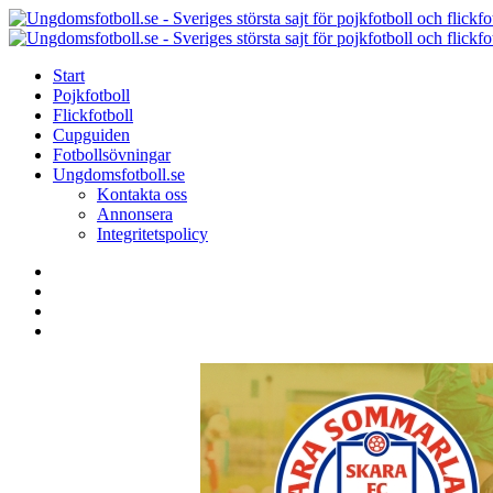
Menu
Search
Menu
Start
Pojkfotboll
Flickfotboll
Cupguiden
Fotbollsövningar
Ungdomsfotboll.se
Kontakta oss
Annonsera
Integritetspolicy
Search