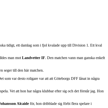
a tidigt, ett damlag som i fjol kvalade upp till Division 1. Ett kval
tälldes man mot
Landvetter IF
. Den matchen vann man ganska enkelt
seger till den här matchen.
Det som var desto roligare var att att Göteborgs DFF lånat in några
pela. Vet att hon har några klubbar efter sig och det förstår jag. Hon
 Johansson Alcaide
för, hon dribblade sig förbi flera spelare i