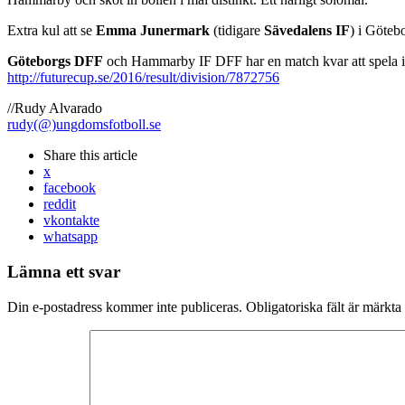
Extra kul att se
Emma Junermark
(tidigare
Sävedalens IF
) i Göteb
Göteborgs DFF
och Hammarby IF DFF har en match kvar att spela i
http://futurecup.se/2016/result/division/7872756
//Rudy Alvarado
rudy(@)ungdomsfotboll.se
Share
this article
x
facebook
reddit
vkontakte
whatsapp
Lämna ett svar
Din e-postadress kommer inte publiceras.
Obligatoriska fält är märkta