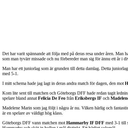
Det har varit spännande att följa med på deras resa under åren. Man har
som man tyvärr missade och nu förbereder man sig för ännu ett år i di
Man har ett juniorlag som är grunden till detta damlag. Detta juniorla
med 5-1.
I mitt schema hade jag lagt in deras andra match för dagen, den mot
H
Kom lite sent till matchen och Göteborgs DFF hade redan tagit ledninge
spelare bland annat
Felicia De Feo
från
Eriksbergs IF
och
Madelen
Madelene Marin som jag följt i några år nu. Vilken härlig och fantastis
är en spelare av väldigt hög klass.
Göteborgs DFF vann matchen mot
Hammarby IF DFF
med 3-1 till 
Hammarby och sköt in bollen i mål distinkt. Ett härligt solomål.