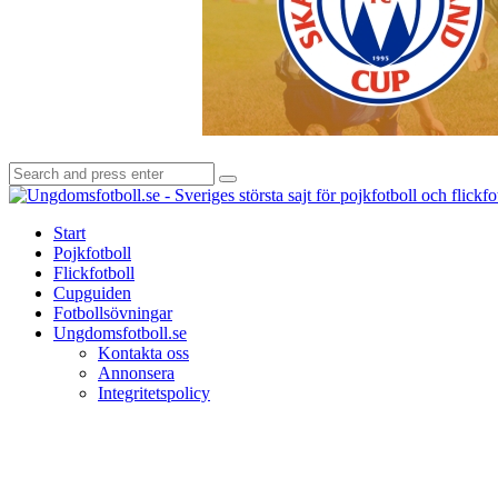
Search
Search
for:
Start
Pojkfotboll
Flickfotboll
Cupguiden
Fotbollsövningar
Ungdomsfotboll.se
Kontakta oss
Annonsera
Integritetspolicy