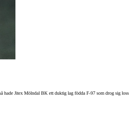
 så hade Jitex Mölndal BK ett duktig lag födda F-97 som drog sig loss