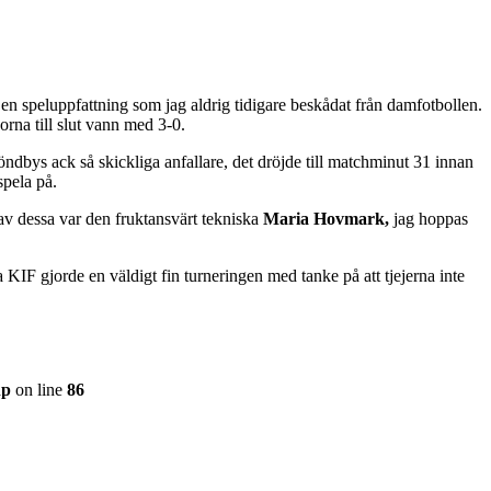
h en speluppfattning som jag aldrig tidigare beskådat från damfotbollen.
korna till slut vann med 3-0.
ndbys ack så skickliga anfallare, det dröjde till matchminut 31 innan
spela på.
n av dessa var den fruktansvärt tekniska
Maria Hovmark,
jag hoppas
KIF gjorde en väldigt fin turneringen med tanke på att tjejerna inte
hp
on line
86