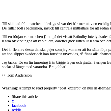
Till skillnad från matchen i lördags så var det här mer utav en ensidig
De rullar boll i backlinjen, instick till centrala mittfältare för att se
Till en början var matchen jämn på det vis att Bröndby inte lyckades 
Kärra blev tvungna att kapitulera, därefter gick luften ur Kärra och off
Det är flera av dessa danska tjejer som jag kommer att fortsätta följa på
att hon slipper skador och kan fortsätta utvecklas, då finns alla chanser
Jag tackar för en fin turnering från bägge lagen och grattar återigen 
spelat så länge med varandra. Bra jobbat!
/ / Tom Andersson
Warning
: Attempt to read property "post_excerpt" on null in
/home/r
Share
this article
x
facebook
reddit