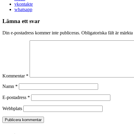
vkontakte
whatsapp
Lämna ett svar
Din e-postadress kommer inte publiceras.
Obligatoriska fält är märkta
Kommentar
*
Namn
*
E-postadress
*
Webbplats