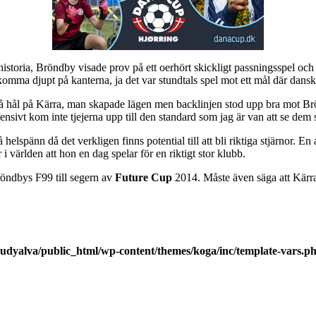
 historia, Bröndby visade prov på ett oerhört skickligt passningsspel oc
dan komma djupt på kanterna, ja det var stundtals spel mot ett mål där dans
få hål på Kärra, man skapade lägen men backlinjen stod upp bra mot Brö
ensivt kom inte tjejerna upp till den standard som jag är van att se dem 
 helspänn då det verkligen finns potential till att bli riktiga stjärnor. E
 i världen att hon en dag spelar för en riktigt stor klubb.
Bröndbys F99 till segern av
Future Cup
2014. Måste även säga att Kärra 
udyalva/public_html/wp-content/themes/koga/inc/template-vars.p