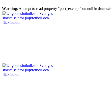
Warning
: Attempt to read property "post_excerpt" on null in
/home/r
Menu
Search
Menu
Ungdomsfotboll.se
-
Sveriges
största
sajt
för
pojkfotboll
och
flickfotboll