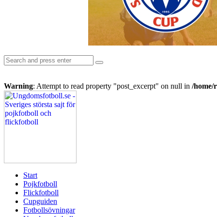
Search
Search
for:
Warning
: Attempt to read property "post_excerpt" on null in
/home/r
Ungdomsfotboll.se
-
Sveriges
största
sajt
för
pojkfotboll
och
flickfotboll
Start
Pojkfotboll
Flickfotboll
Cupguiden
Fotbollsövningar