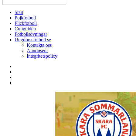
Start
Pojkfotboll
Flickfotboll
Cupguiden
Fotbollsövningar
Ungdomsfotboll.se
Kontakta oss
Annonsera
Integritetspolicy
Search