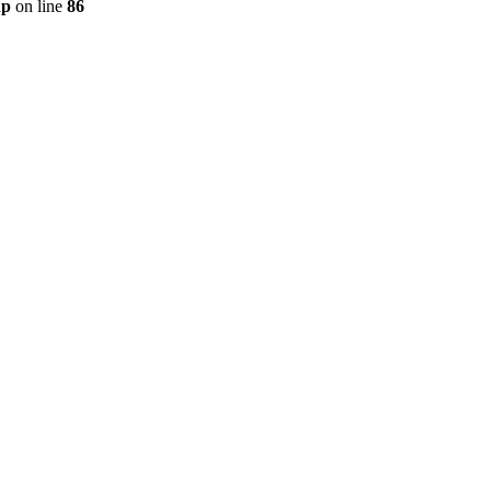
hp
on line
86