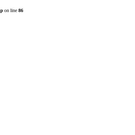
hp
on line
86