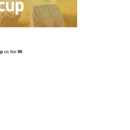
hp
on line
86