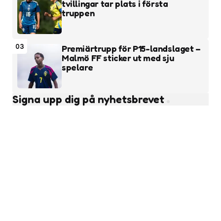
tvillingar tar plats i första
truppen
03
Premiärtrupp för P15-landslaget –
Malmö FF sticker ut med sju
spelare
Signa upp dig på nyhetsbrevet
Subscribe
Läs fler nyheter
Ungdomsfotboll