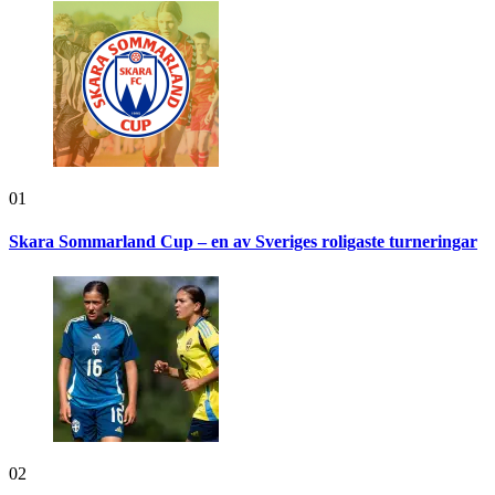
01
Skara Sommarland Cup – en av Sveriges roligaste turneringar
02