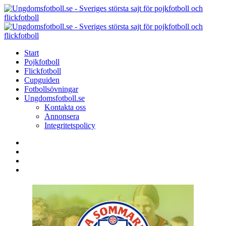
Menu
Search
Menu
U
-
S
Start
s
Pojkfotboll
s
Flickfotboll
f
Cupguiden
p
Fotbollsövningar
o
Ungdomsfotboll.se
f
Kontakta oss
Annonsera
Integritetspolicy
Search