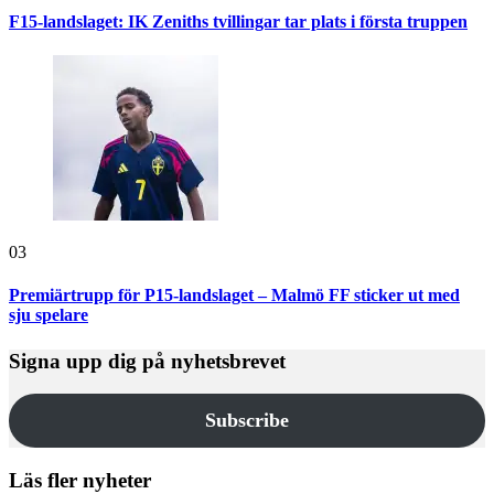
F15-landslaget: IK Zeniths tvillingar tar plats i första truppen
03
Premiärtrupp för P15-landslaget – Malmö FF sticker ut med
sju spelare
Signa upp dig på nyhetsbrevet
Subscribe
Läs fler nyheter