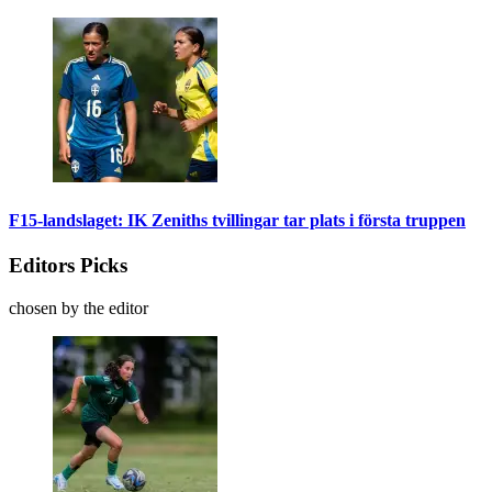
F15-landslaget: IK Zeniths tvillingar tar plats i första truppen
Editors Picks
chosen by the editor