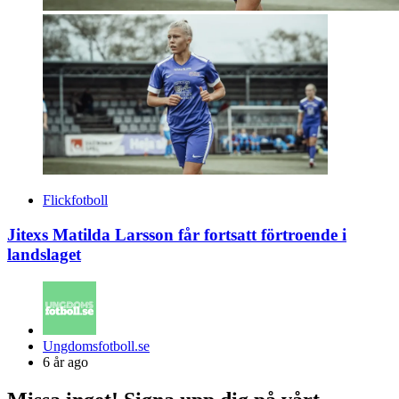
Flickfotboll
Jitexs Matilda Larsson får fortsatt förtroende i
landslaget
Posted
Ungdomsfotboll.se
by
6 år ago