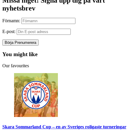
Missa inget! Signa upp dig på vårt
nyhetsbrev
Förnamn:
E-post:
You might like
Our favourites
Skara Sommarland Cup – en av Sveriges roligaste turneringar