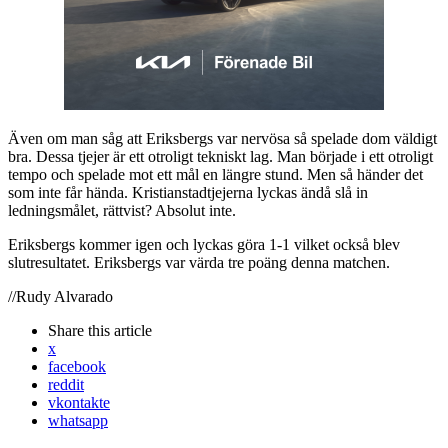
Även om man såg att Eriksbergs var nervösa så spelade dom väldigt
bra. Dessa tjejer är ett otroligt tekniskt lag. Man började i ett otroligt
tempo och spelade mot ett mål en längre stund. Men så händer det
som inte får hända. Kristianstadtjejerna lyckas ändå slå in
ledningsmålet, rättvist? Absolut inte.
Eriksbergs kommer igen och lyckas göra 1-1 vilket också blev
slutresultatet. Eriksbergs var värda tre poäng denna matchen.
//Rudy Alvarado
Share
this article
x
facebook
reddit
vkontakte
whatsapp