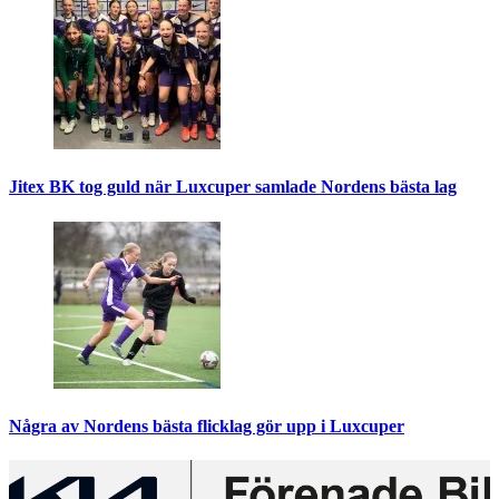
Jitex BK tog guld när Luxcuper samlade Nordens bästa lag
Några av Nordens bästa flicklag gör upp i Luxcuper