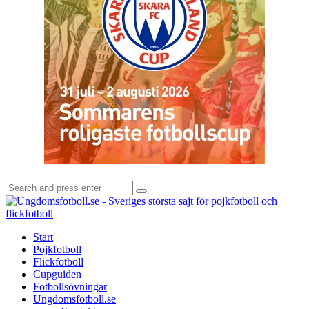
Search
Search
for:
U
-
S
Start
s
Pojkfotboll
s
Flickfotboll
f
Cupguiden
p
Fotbollsövningar
o
Ungdomsfotboll.se
f