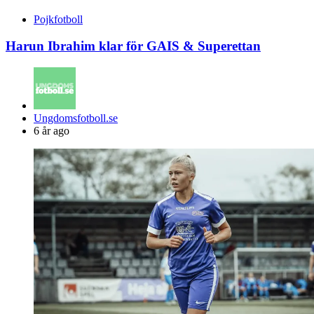
Pojkfotboll
Harun Ibrahim klar för GAIS & Superettan
Posted
Ungdomsfotboll.se
by
6 år ago