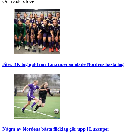
Our readers love
Jitex BK tog guld när Luxcuper samlade Nordens bästa lag
Några av Nordens bästa flicklag gör upp i Luxcuper