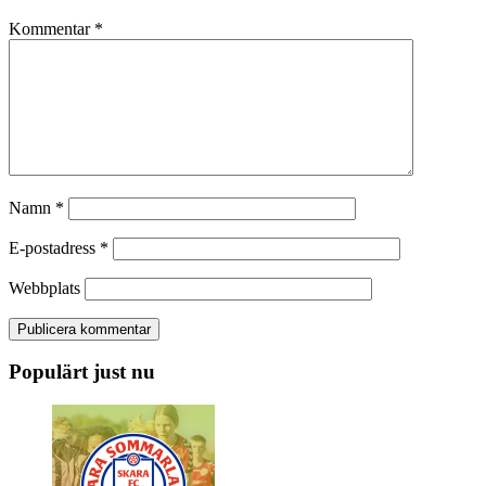
Kommentar
*
Namn
*
E-postadress
*
Webbplats
Populärt just nu