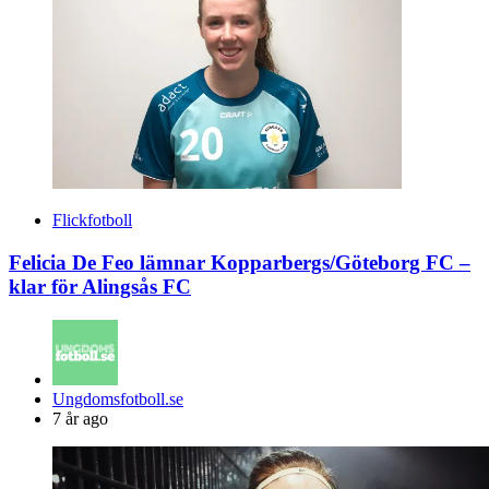
Flickfotboll
Felicia De Feo lämnar Kopparbergs/Göteborg FC –
klar för Alingsås FC
Posted
Ungdomsfotboll.se
by
7 år ago