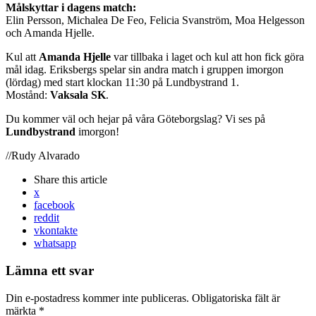
Målskyttar i dagens match:
Elin Persson, Michalea De Feo, Felicia Svanström, Moa Helgesson
och Amanda Hjelle.
Kul att
Amanda Hjelle
var tillbaka i laget och kul att hon fick göra
mål idag. Eriksbergs spelar sin andra match i gruppen imorgon
(lördag) med start klockan 11:30 på Lundbystrand 1.
Mostånd:
Vaksala SK
.
Du kommer väl och hejar på våra Göteborgslag? Vi ses på
Lundbystrand
imorgon!
//Rudy Alvarado
Share
this article
x
facebook
reddit
vkontakte
whatsapp
Lämna ett svar
Din e-postadress kommer inte publiceras.
Obligatoriska fält är
märkta
*