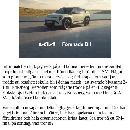
Inför matchen fick jag reda på att Halmia mer eller mindre samlat
ihop dom duktigaste spelarna från olika lag inför detta SM. Något
som gjorde mig ännu mera nervös. Jag fick frågan om vad jag
trodde att resultatet skulle bli i denna match, jag svarade blygsamt 2-
1 till Eriksberg. Personen som frågade trodde på en 4-2 seger till
Eriksbergs IF. Han fick nästan rätt, Eriksberg vann med hela 6-2.
Man körde över Halmia totalt.
Vad skall man säga om detta lagbygge? Jag finner inga ord. Det här
laget blir bara bättre och bättre, inte bara spelarna utan ledarna,
föräldrarna och hela organisationen kring laget. Jag tror på ett SM-
final på söndag, vad tror ni?