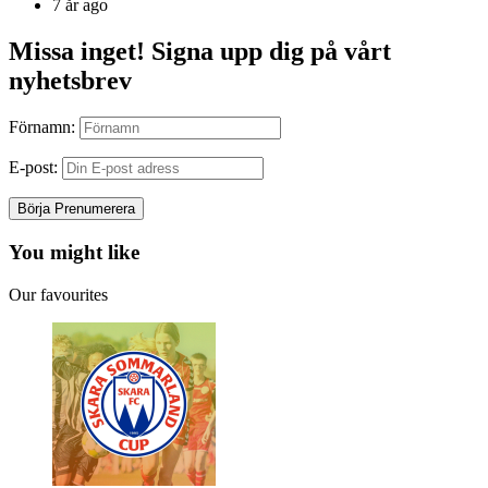
by
7 år ago
Missa inget! Signa upp dig på vårt
nyhetsbrev
Förnamn:
E-post:
You might like
Our favourites