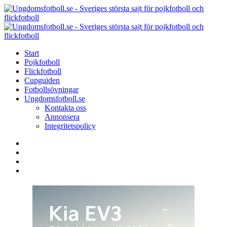
Menu
Search
Menu
U
-
S
Start
s
Pojkfotboll
s
Flickfotboll
f
Cupguiden
p
Fotbollsövningar
o
Ungdomsfotboll.se
f
Kontakta oss
Annonsera
Integritetspolicy
Search