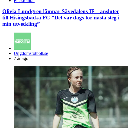
Flickfotboll
Olivia Lundgren lämnar Sävedalens IF – ansluter
till Hisingsbacka FC ”Det var dags för nästa steg i
min utveckling”
Posted
Ungdomsfotboll.se
by
7 år ago