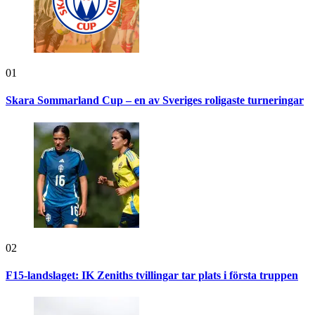
01
Skara Sommarland Cup – en av Sveriges roligaste turneringar
02
F15-landslaget: IK Zeniths tvillingar tar plats i första truppen