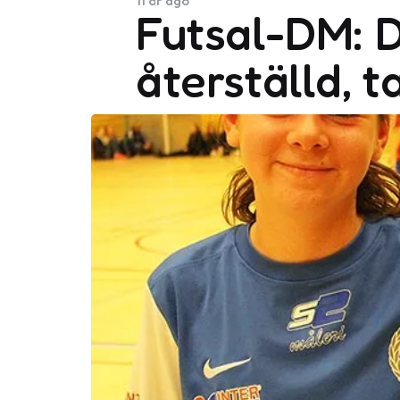
11 år ago
Futsal-DM: D
återställd, t