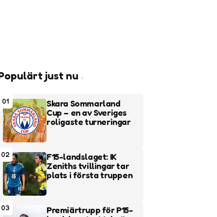
Populärt just nu
01
Skara Sommarland
Cup – en av Sveriges
roligaste turneringar
02
F15-landslaget: IK
Zeniths tvillingar tar
plats i första truppen
03
Premiärtrupp för P15-