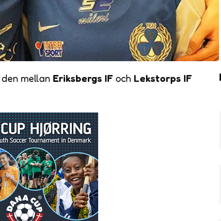
i den mellan
Eriksbergs IF
och
Lekstorps IF