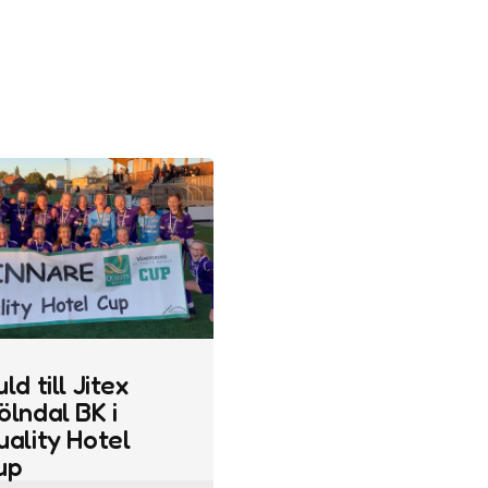
ld till Jitex
ölndal BK i
uality Hotel
up