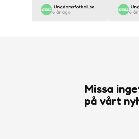
Posted
Pos
Ungdomsfotboll.se
Ung
6 år ago
6 år
by
by
Missa inge
på vårt ny