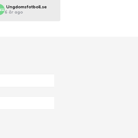
Posted
Ungdomsfotboll.se
6 år ago
by