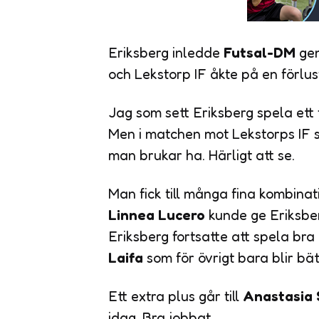
Eriksberg inledde
Futsal-DM
gen
och Lekstorp IF åkte på en förlus
Jag som sett Eriksberg spela ett 
Men i matchen mot Lekstorps IF så
man brukar ha. Härligt att se.
Man fick till många fina kombinat
Linnea Lucero
kunde ge Eriksbe
Eriksberg fortsatte att spela br
Laifa
som för övrigt bara blir bä
Ett extra plus går till
Anastasia 
idag. Bra jobbat.