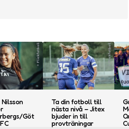
Flickfotboll
Flickfotboll
 Nilsson
Ta din fotboll till
Gu
ör
nästa nivå – Jitex
M
rbergs/Göt
bjuder in till
Q
 FC
provträningar
C