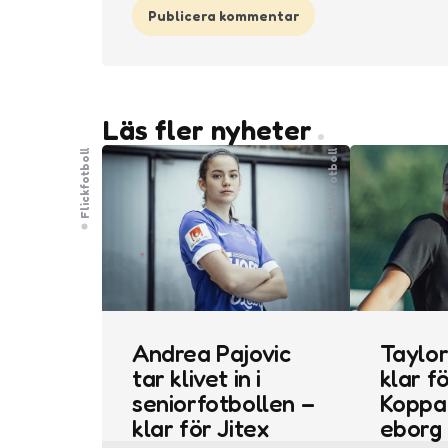
Läs fler nyheter
Flickfotboll
Flickfotboll
Andrea Pajovic
Taylor
tar klivet in i
klar f
seniorfotbollen –
Koppa
klar för Jitex
eborg