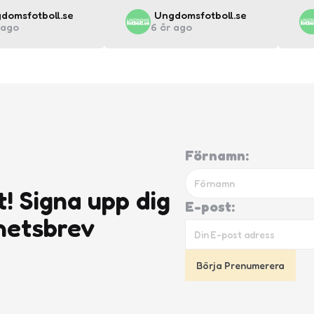
ted
Posted
domsfotboll.se
Ungdomsfotboll.se
 ago
6 år ago
by
Förnamn:
t! Signa upp dig
E-post:
hetsbrev