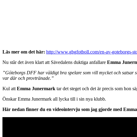
Läs mer om det här:
http://www.gbgfotboll.com/en-av-goteborgs-stors
Nu står det även klart att Sävedalens duktiga anfallare
Emma Juner
”Göteborgs DFF har väldigt bra spelare som vill mycket och satsar så 
var där och provtränade.”
Kul att
Emma Junermark
tar det steget och det är precis som hon s
Önskar Emma Junermark all lycka till i sin nya klubb.
Här nedan finner du en videointervju som jag gjorde med Emm