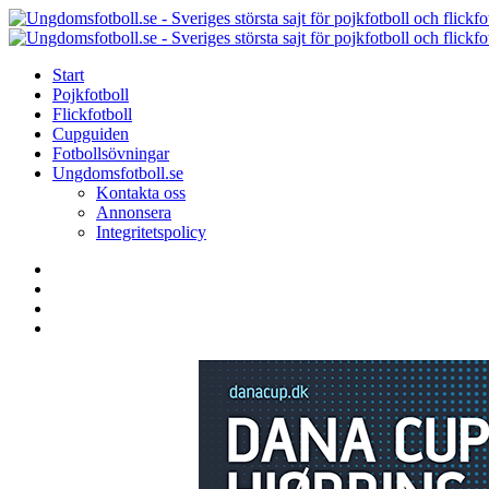
Menu
Search
Menu
Start
Pojkfotboll
Flickfotboll
Cupguiden
Fotbollsövningar
Ungdomsfotboll.se
Kontakta oss
Annonsera
Integritetspolicy
Search