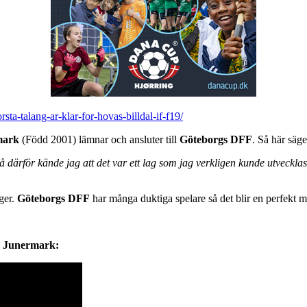
ta-talang-ar-klar-for-hovas-billdal-if-f19/
mark
(Född 2001) lämnar och ansluter till
Göteborgs DFF
. Så här sä
därför kände jag att det var ett lag som jag verkligen kunde utvecklas
äger.
Göteborgs DFF
har många duktiga spelare så det blir en perfekt mi
a Junermark: