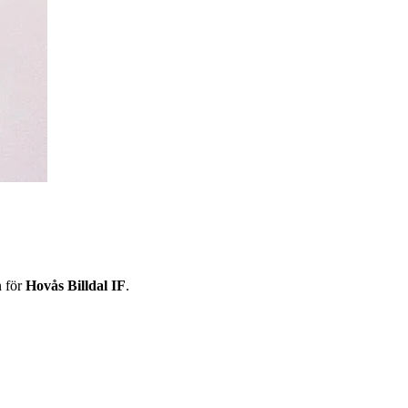
 för
Hovås Billdal IF
.