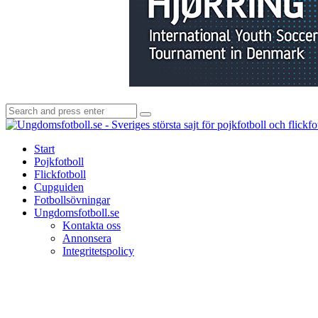
Search
Search
for:
Start
Pojkfotboll
Flickfotboll
Cupguiden
Fotbollsövningar
Ungdomsfotboll.se
Kontakta oss
Annonsera
Integritetspolicy