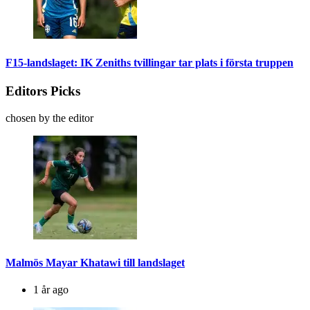
F15-landslaget: IK Zeniths tvillingar tar plats i första truppen
Editors Picks
chosen by the editor
Malmös Mayar Khatawi till landslaget
1 år ago