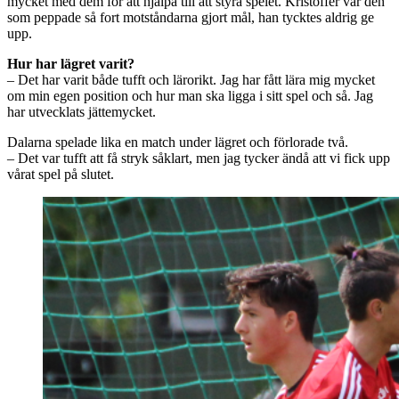
mycket med dem för att hjälpa till att styra spelet. Kristoffer var den
som peppade så fort motståndarna gjort mål, han tycktes aldrig ge
upp.
Hur har lägret varit?
– Det har varit både tufft och lärorikt. Jag har fått lära mig mycket
om min egen position och hur man ska ligga i sitt spel och så. Jag
har utvecklats jättemycket.
Dalarna spelade lika en match under lägret och förlorade två.
– Det var tufft att få stryk såklart, men jag tycker ändå att vi fick upp
vårat spel på slutet.