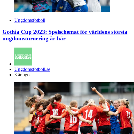
Ungdomsfotboll
Gothia Cup 2023: Spelschemat för världens största
ungdomsturnering är här
Posted
Ungdomsfotboll.se
by
3 år ago