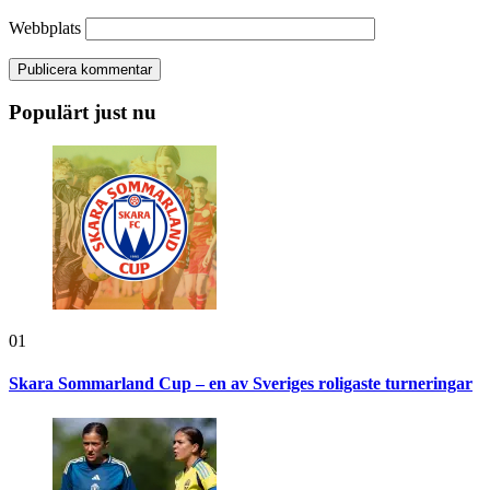
Webbplats
Populärt just nu
01
Skara Sommarland Cup – en av Sveriges roligaste turneringar