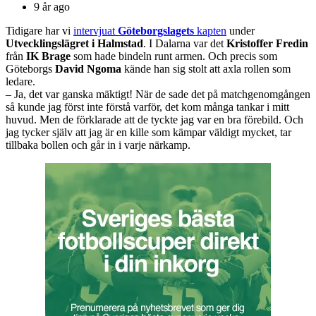
9 år ago
Tidigare har vi
intervjuat
Göteborgslagets
kapten
under
Utvecklingslägret i Halmstad
. I Dalarna var det
Kristoffer Fredin
från
IK Brage
som hade bindeln runt armen. Och precis som
Göteborgs
David Ngoma
kände han sig stolt att axla rollen som
ledare.
– Ja, det var ganska mäktigt! När de sade det på matchgenomgången
så kunde jag först inte förstå varför, det kom många tankar i mitt
huvud. Men de förklarade att de tyckte jag var en bra förebild. Och
jag tycker själv att jag är en kille som kämpar väldigt mycket, tar
tillbaka bollen och går in i varje närkamp.