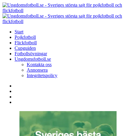
Menu
Search
Menu
U
-
S
Start
s
Pojkfotboll
s
Flickfotboll
f
Cupguiden
p
Fotbollsövningar
o
Ungdomsfotboll.se
f
Kontakta oss
Annonsera
Integritetspolicy
Search