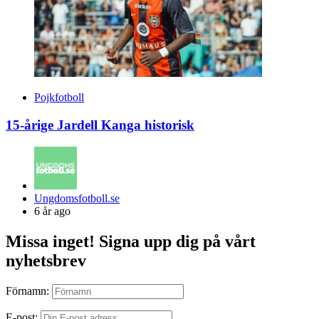
Pojkfotboll
15-årige Jardell Kanga historisk
Posted
Ungdomsfotboll.se
by
6 år ago
Missa inget! Signa upp dig på vårt
nyhetsbrev
Förnamn:
E-post: