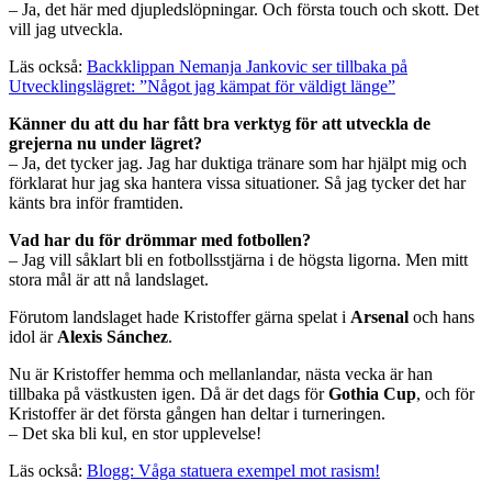
– Ja, det här med djupledslöpningar. Och första touch och skott. Det
vill jag utveckla.
Läs också:
Backklippan Nemanja Jankovic ser tillbaka på
Utvecklingslägret: ”Något jag kämpat för väldigt länge”
Känner du att du har fått bra verktyg för att utveckla de
grejerna nu under lägret?
– Ja, det tycker jag. Jag har duktiga tränare som har hjälpt mig och
förklarat hur jag ska hantera vissa situationer. Så jag tycker det har
känts bra inför framtiden.
Vad har du för drömmar med fotbollen?
– Jag vill såklart bli en fotbollsstjärna i de högsta ligorna. Men mitt
stora mål är att nå landslaget.
Förutom landslaget hade Kristoffer gärna spelat i
Arsenal
och hans
idol är
Alexis Sánchez
.
Nu är Kristoffer hemma och mellanlandar, nästa vecka är han
tillbaka på västkusten igen. Då är det dags för
Gothia Cup
, och för
Kristoffer är det första gången han deltar i turneringen.
– Det ska bli kul, en stor upplevelse!
Läs också:
Blogg: Våga statuera exempel mot rasism!