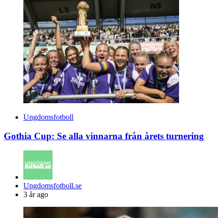
Ungdomsfotboll
Gothia Cup: Se alla vinnarna från årets turnering
Posted
Ungdomsfotboll.se
by
3 år ago