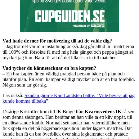
Vad hade de mer för motivering till att de valde dig?
– Jag tror det var min inställning också. Jag går alltid in i matcherna
till 100% och försökte få med mig hela gänget och peppa gänget så
mycket jag kan. Bara för att då det lilla sista in till matchen.
Vad tycker du kännetecknar en bra kapten?
– En bra kapten är en väldigt pratglad person både på plan och
utanför plan. En som kämpar väldigt mycket och är en bra förebild.
Någon som tar gör sig.
Läs också:
Skadan gjorde Karl Landsten bättre: ”Ville bevisa att jag
kunde komma tillbaka”
15-årige Kristoffer kom till IK Brage från
Kvarnsvedens IK
så sent
som denna säsongen. Han berättar att han ville ta ett kliv uppåt, till
en elitsatsande klubb. Normalt sett spelar han yttermittfältare men
fick spela en del på högerbacksposition under lägrets matcher. Där
kunde han få en bra överblick över sina lagkamrater och pratade