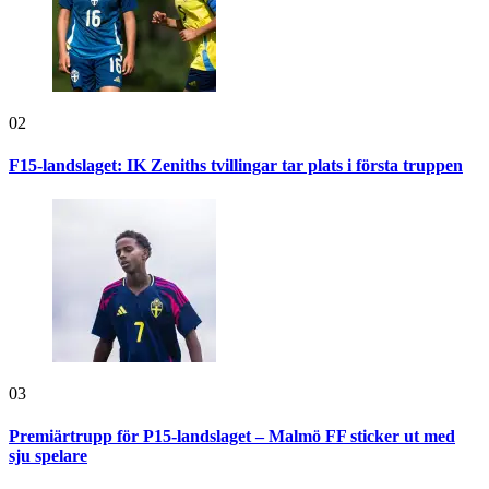
02
F15-landslaget: IK Zeniths tvillingar tar plats i första truppen
03
Premiärtrupp för P15-landslaget – Malmö FF sticker ut med
sju spelare