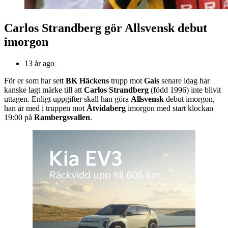
Carlos Strandberg gör Allsvensk debut
imorgon
13 år ago
För er som har sett
BK Häckens
trupp mot
Gais
senare idag har
kanske lagt märke till att
Carlos Strandberg
(född 1996) inte blivit
uttagen. Enligt uppgifter skall han göra
Allsvensk
debut imorgon,
han är med i truppen mot
Åtvidaberg
imorgon med start klockan
19:00 på
Rambergsvallen
.