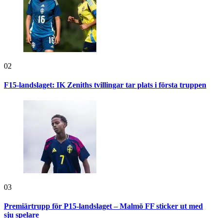
02
F15-landslaget: IK Zeniths tvillingar tar plats i första truppen
03
Premiärtrupp för P15-landslaget – Malmö FF sticker ut med
sju spelare