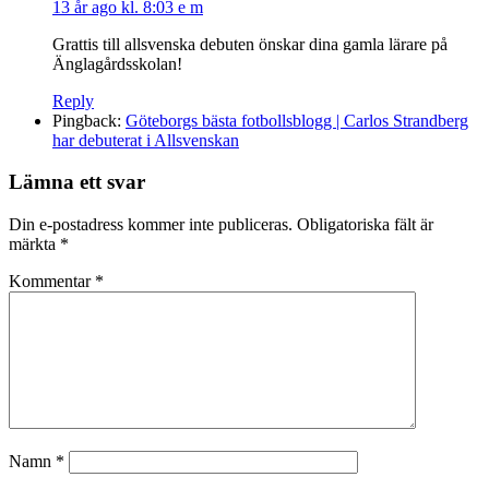
13 år ago kl. 8:03 e m
Grattis till allsvenska debuten önskar dina gamla lärare på
Änglagårdsskolan!
Reply
Pingback:
Göteborgs bästa fotbollsblogg | Carlos Strandberg
har debuterat i Allsvenskan
Lämna ett svar
Din e-postadress kommer inte publiceras.
Obligatoriska fält är
märkta
*
Kommentar
*
Namn
*