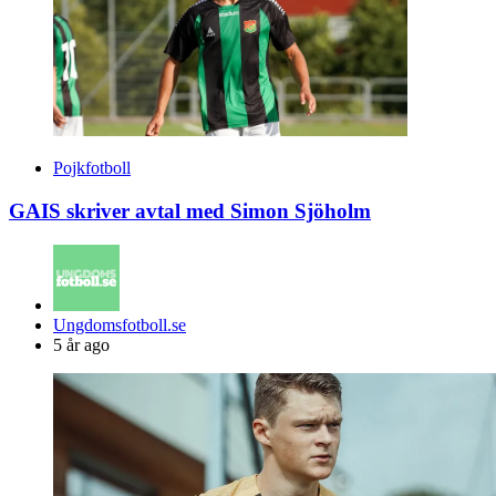
Pojkfotboll
GAIS skriver avtal med Simon Sjöholm
Posted
Ungdomsfotboll.se
by
5 år ago