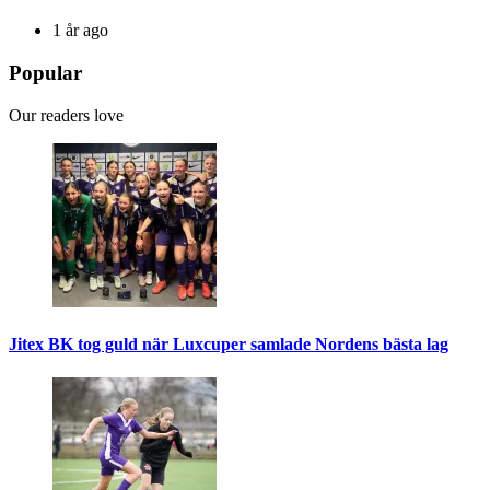
1 år ago
Popular
Our readers love
Jitex BK tog guld när Luxcuper samlade Nordens bästa lag