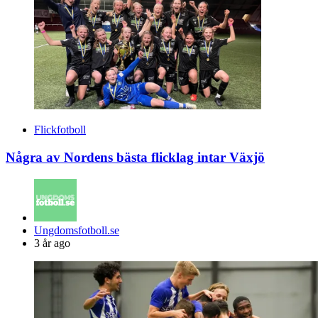
Flickfotboll
Några av Nordens bästa flicklag intar Växjö
Posted
Ungdomsfotboll.se
by
3 år ago