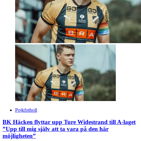
Pojkfotboll
BK Häcken flyttar upp Ture Widestrand till A-laget
”Upp till mig själv att ta vara på den här
möjligheten”