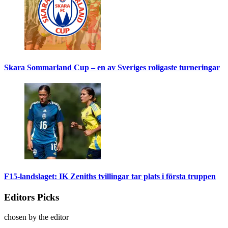
Skara Sommarland Cup – en av Sveriges roligaste turneringar
F15-landslaget: IK Zeniths tvillingar tar plats i första truppen
Editors Picks
chosen by the editor