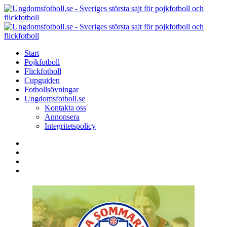
Menu
Search
Menu
U
-
S
Start
s
Pojkfotboll
s
Flickfotboll
f
Cupguiden
p
Fotbollsövningar
o
Ungdomsfotboll.se
f
Kontakta oss
Annonsera
Integritetspolicy
Search