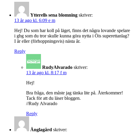
Ytterells sena blomning
skriver:
13 år ago kl. 6:09 e m
Hej! Du som har koll på läget, finns det några lovande spelare
i gbg som du tror skulle kunna göra nytta i Öis superettanlag?
I år eller (förhoppningsvis) nästa år.
Reply
RudyAlvarado
skriver:
13 år ago kl. 8:17 f m
Hej!
Bra fråga, den måste jag tänka lite på. Återkommer!
Tack för att du läser bloggen.
//Rudy Alvarado
Reply
Änglagård
skriver: