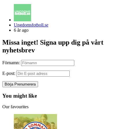
Posted
Ungdomsfotboll.se
by
6 år ago
Missa inget! Signa upp dig på vårt
nyhetsbrev
Förnamn:
E-post:
You might like
Our favourites