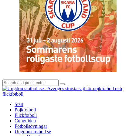
Search
Search
for:
U
-
S
Start
s
Pojkfotboll
s
Flickfotboll
f
Cupguiden
p
Fotbollsövningar
o
Ungdomsfotboll.se
f