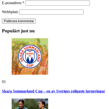
E-postadress
*
Webbplats
Populärt just nu
01
Skara Sommarland Cup – en av Sveriges roligaste turneringar