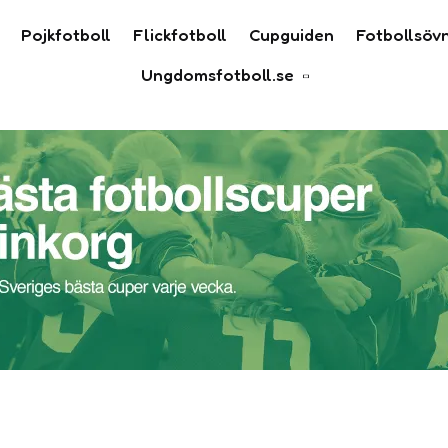
Pojkfotboll
Flickfotboll
Cupguiden
Fotbollsöv
Ungdomsfotboll.se