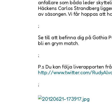
anfallare som båda leder skyttel
Häckens Carlos Strandberg ligger
av säsongen. Vi får hoppas att ha
;
Se till att befinna dig på Gothi
bli en grym match.
;
P.s Du kan följa liverapporten fr
http://www.twitter.com/RudyAlv
;