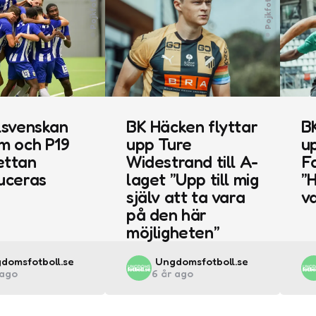
Pojkfotboll
Pojkfotboll
lsvenskan
BK Häcken flyttar
B
m och P19
upp Ture
u
ettan
Widestrand till A-
F
uceras
laget ”Upp till mig
”
själv att ta vara
v
på den här
möjligheten”
ted
Posted
domsfotboll.se
Ungdomsfotboll.se
 ago
6 år ago
by