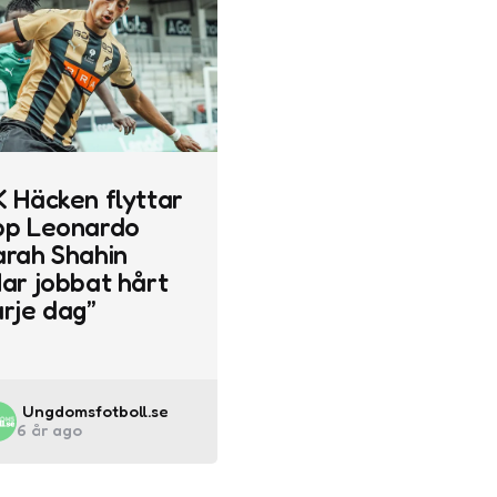
K Häcken flyttar
pp Leonardo
arah Shahin
Har jobbat hårt
arje dag”
Posted
Ungdomsfotboll.se
6 år ago
by