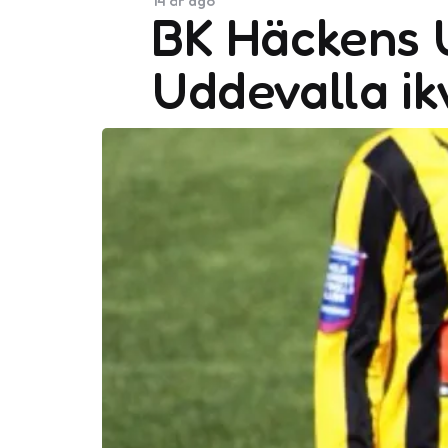
14 år ago
BK Häckens U
Uddevalla ikv