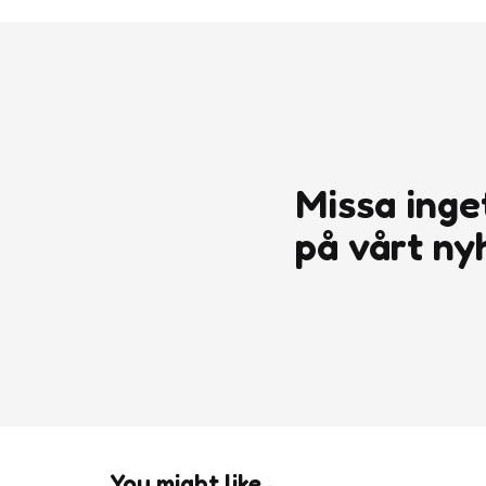
Missa inge
på vårt ny
You might like