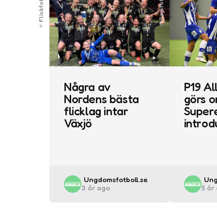
Flickfotboll
Pojkfotboll
Några av
P19 Al
Nordens bästa
görs o
flicklag intar
Super
Växjö
introd
Posted
Pos
Ungdomsfotboll.se
Ung
3 år ago
5 år
by
by