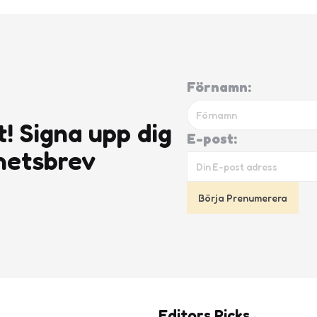
Förnamn:
t! Signa upp dig
E-post:
hetsbrev
Editors Picks