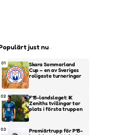
Populärt just nu
01
Skara Sommarland
Cup – en av Sveriges
roligaste turneringar
02
F15-landslaget: IK
Zeniths tvillingar tar
plats i första truppen
03
Premiärtrupp för P15-