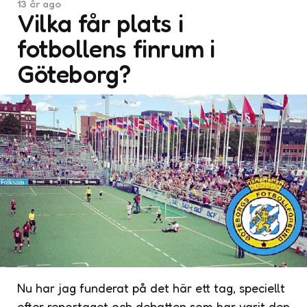
13 år ago
Vilka får plats i
fotbollens finrum i
Göteborg?
Nu har jag funderat på det här ett tag, speciellt
efter reportaget och debatten som har varit den