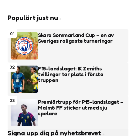
Populärt just nu
01
Skara Sommarland Cup – en av
Sveriges roligaste turneringar
02
F15-landslaget: IK Zeniths
tvillingar tar plats i första
truppen
03
Premiärtrupp för P15-landslaget –
Malmö FF sticker ut med sju
spelare
Signa upp dig på nyhetsbrevet