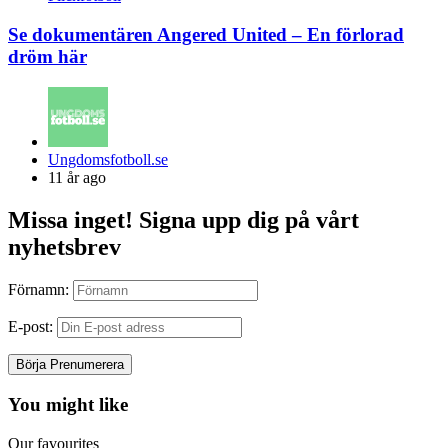
Se dokumentären Angered United – En förlorad
dröm här
Posted
Ungdomsfotboll.se
by
11 år ago
Missa inget! Signa upp dig på vårt
nyhetsbrev
Förnamn:
E-post:
You might like
Our favourites