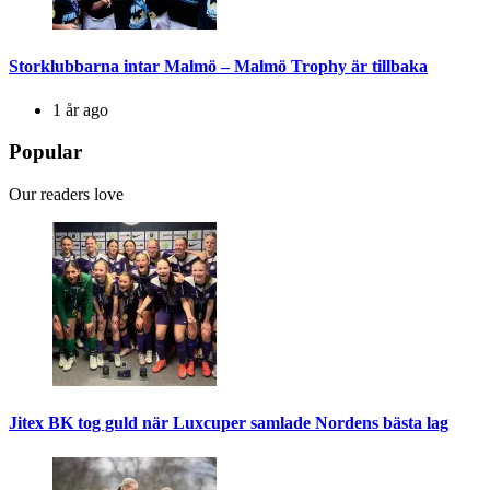
Storklubbarna intar Malmö – Malmö Trophy är tillbaka
1 år ago
Popular
Our readers love
Jitex BK tog guld när Luxcuper samlade Nordens bästa lag