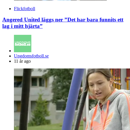
Flickfotboll
Angered United läggs ner ”Det har bara funnits ett
lag i mitt hjärta”
Posted
Ungdomsfotboll.se
by
11 år ago