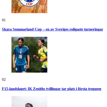
01
Skara Sommarland Cup – en av Sveriges roligaste turneringar
02
F15-landslaget: IK Zeniths tvillingar tar plats i första truppen