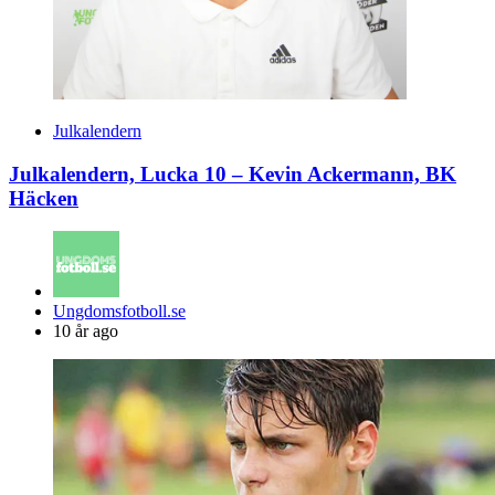
Julkalendern
Julkalendern, Lucka 10 – Kevin Ackermann, BK
Häcken
Posted
Ungdomsfotboll.se
by
10 år ago