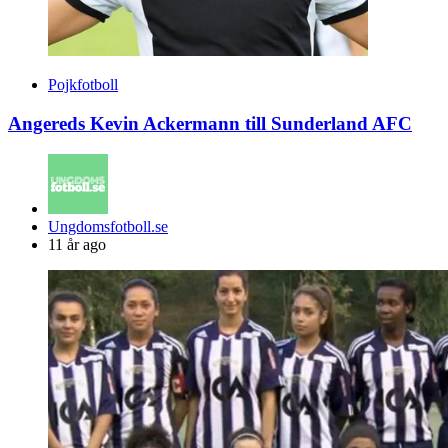
Pojkfotboll
Angereds Kevin Ackermann till Sunderland AFC
Posted
Ungdomsfotboll.se
by
11 år ago