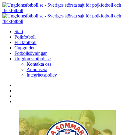
Menu
Search
Menu
U
-
S
Start
s
Pojkfotboll
s
Flickfotboll
f
Cupguiden
p
Fotbollsövningar
o
Ungdomsfotboll.se
f
Kontakta oss
Annonsera
Integritetspolicy
Search