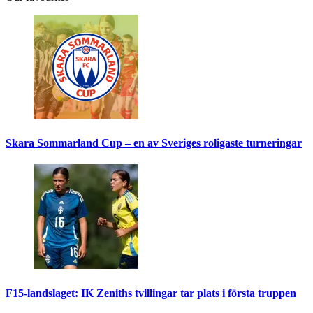
Skara Sommarland Cup – en av Sveriges roligaste turneringar
F15-landslaget: IK Zeniths tvillingar tar plats i första truppen