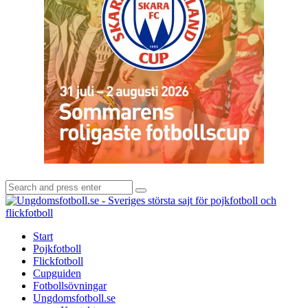
Search
Search
for:
U
-
S
Start
s
Pojkfotboll
s
Flickfotboll
f
Cupguiden
p
Fotbollsövningar
o
Ungdomsfotboll.se
f