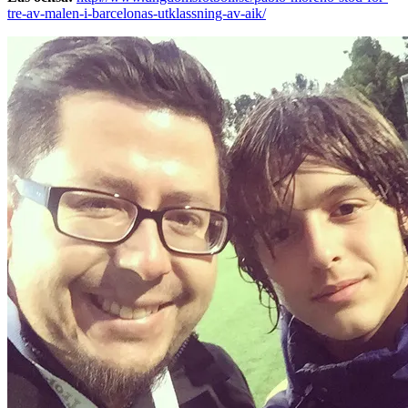
tre-av-malen-i-barcelonas-utklassning-av-aik/