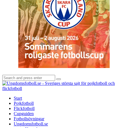
Search
Search
for:
U
-
S
Start
s
Pojkfotboll
s
Flickfotboll
f
Cupguiden
p
Fotbollsövningar
o
Ungdomsfotboll.se
f