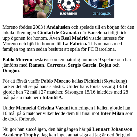
Moreno föddes 2003 i
Andalusien
och spelade till en början för den
lokala föreningen
Ciudad de Granada
där Barcelona tidigt fick
upp ögonen för honom. Även
Real Madrid
visade intresse för
Moreno och bjöd in honom till
La Fabrica.
Tillsammans med
familjen tog man sedan beslutet att spela för FC Barcelona.
Pablo Moreno
beskrivs som en naturlig nummer 9 spelare och har
jämförts med
Ramon, Carreras, Sergio García, Bojan
och
Dongou
.
För att förstå varför
Pablo Moreno
kallas
Pichichi
(Skyttekung)
räcker det att se på hans statistik. Under hans första säsong 13/14
gjorde han 72 mål i 27 matcher. Säsongen 15/16 inleddes med 28
mål på sju matcher i
Infantil A
.
Under
Memorial Cristina Varani
turneringen i Italien gjorde han
16 mål på 6 matcher vilket ledde dem till final mot
Inter Milan
som
de dock förlorade.
Nu gör han succé igen, den här gången här på
Lennart Johansson
Academy Trophy
. Jag kan inget annat säga att jag är oerhört glad