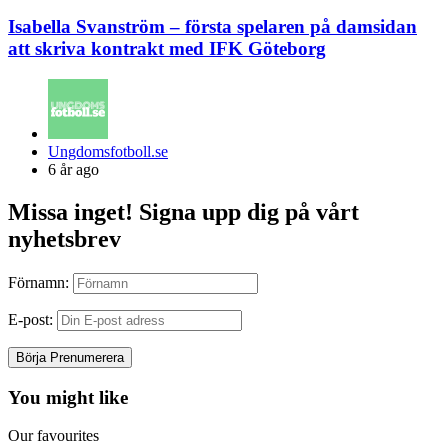
Isabella Svanström – första spelaren på damsidan
att skriva kontrakt med IFK Göteborg
Posted
Ungdomsfotboll.se
by
6 år ago
Missa inget! Signa upp dig på vårt
nyhetsbrev
Förnamn:
E-post:
You might like
Our favourites