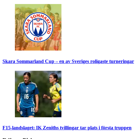
Skara Sommarland Cup – en av Sveriges roligaste turneringar
F15-landslaget: IK Zeniths tvillingar tar plats i första truppen