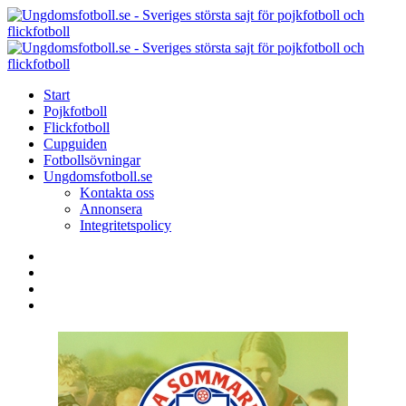
Menu
Search
Menu
U
-
S
Start
s
Pojkfotboll
s
Flickfotboll
f
Cupguiden
p
Fotbollsövningar
o
Ungdomsfotboll.se
f
Kontakta oss
Annonsera
Integritetspolicy
Search