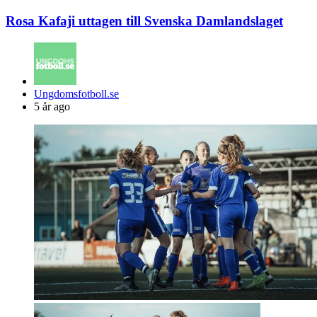
Rosa Kafaji uttagen till Svenska Damlandslaget
Posted
Ungdomsfotboll.se
by
5 år ago