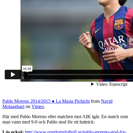
Pablo Moreno 2014/2015 ● La Masia Pichichi
from
Navid
Molaaghaei
on
Vimeo
.
Här med Pablo Moreno efter matchen mot AIK igår. En match som
man vann med 9-0 och Pablo stod för ett hattrick:
Läs också:
http://www.ungdomsfotboll.se/pablo-moreno-stod-for-