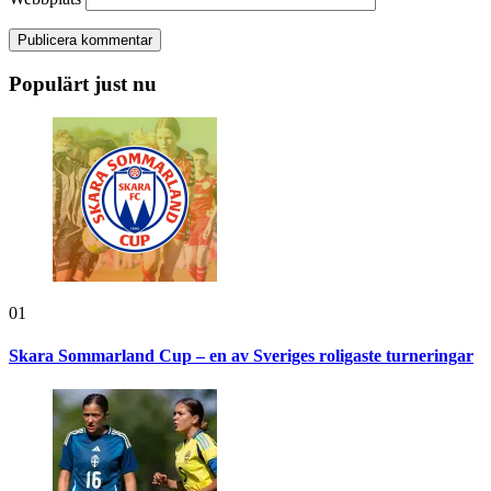
Populärt just nu
01
Skara Sommarland Cup – en av Sveriges roligaste turneringar