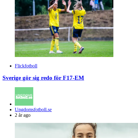
Flickfotboll
Sverige gör sig redo för F17-EM
Posted
Ungdomsfotboll.se
by
2 år ago