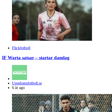
Flickfotboll
IF Warta satsar – startar damlag
Posted
Ungdomsfotboll.se
by
6 år ago