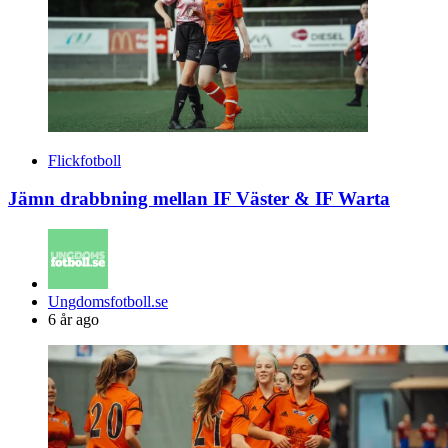
Flickfotboll
Jämn drabbning mellan IF Väster & IF Warta
Posted
Ungdomsfotboll.se
by
6 år ago