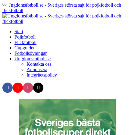
Menu
01
02
03
Search
Menu
U
-
S
Start
s
Pojkfotboll
s
Flickfotboll
f
Cupguiden
p
Fotbollsövningar
o
Ungdomsfotboll.se
f
Kontakta oss
Annonsera
Integritetspolicy
Search