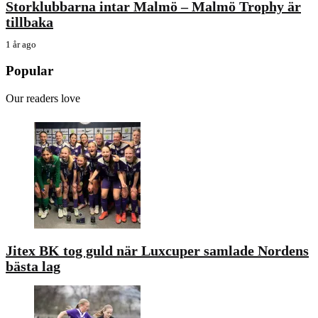
Storklubbarna intar Malmö – Malmö Trophy är
tillbaka
1 år ago
Popular
Our readers love
Jitex BK tog guld när Luxcuper samlade Nordens
bästa lag