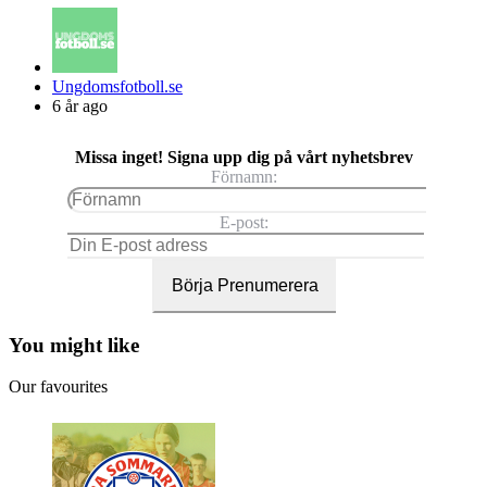
Posted
Ungdomsfotboll.se
by
6 år ago
Missa inget! Signa upp dig på vårt nyhetsbrev
Förnamn:
E-post:
You might like
Our favourites