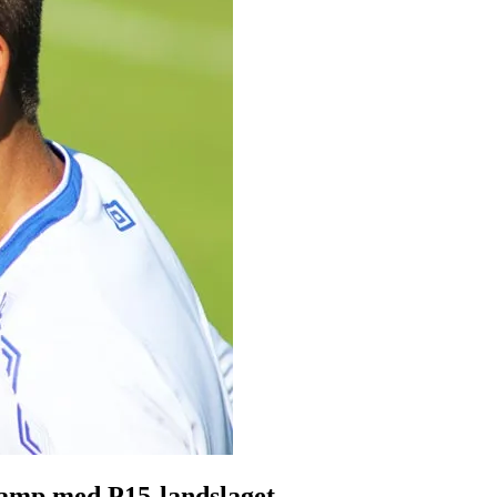
skamp med P15-landslaget