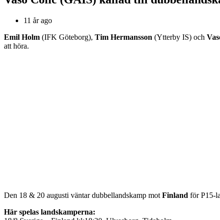
11 år ago
Emil Holm
(IFK Göteborg),
Tim Hermansson
(Ytterby IS) och
Vas
att höra.
Den 18 & 20 augusti väntar dubbellandskamp mot
Finland
för P15-l
Här spelas landskamperna: