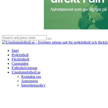
Search
Search
for:
Start
Pojkfotboll
Flickfotboll
Cupguiden
Fotbollsövningar
Ungdomsfotboll.se
Kontakta oss
Annonsera
Integritetspolicy