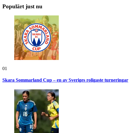
Populärt just nu
01
Skara Sommarland Cup – en av Sveriges roligaste turneringar