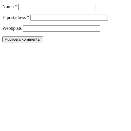
Namn
*
E-postadress
*
Webbplats