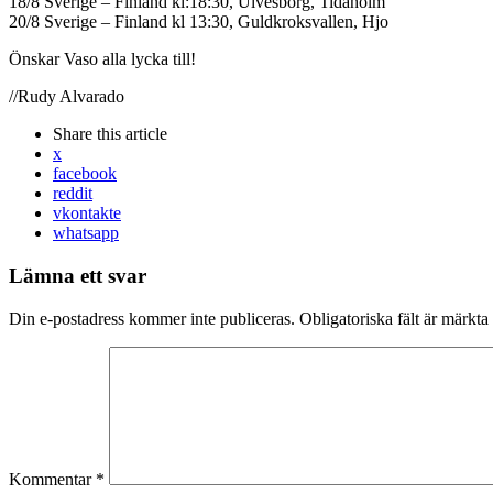
18/8 Sverige – Finland kl:18:30, Ulvesborg, Tidaholm
20/8 Sverige – Finland kl 13:30, Guldkroksvallen, Hjo
Önskar Vaso alla lycka till!
//Rudy Alvarado
Share
this article
x
facebook
reddit
vkontakte
whatsapp
Lämna ett svar
Din e-postadress kommer inte publiceras.
Obligatoriska fält är märkta
Kommentar
*