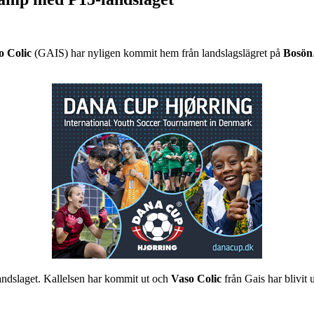
o Colic
(GAIS) har nyligen kommit hem från landslagslägret på
Bosön
andslaget. Kallelsen har kommit ut och
Vaso Colic
från Gais har blivit u